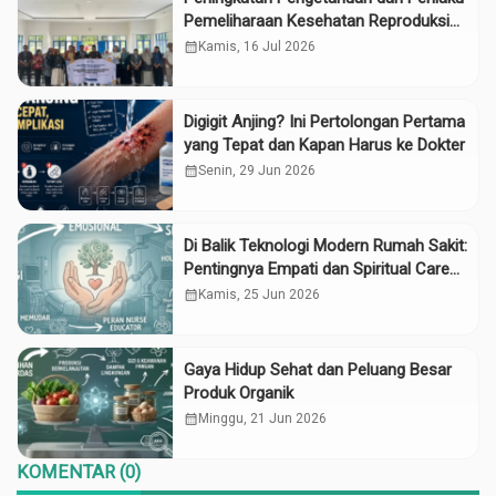
Pemeliharaan Kesehatan Reproduksi
pada Lansia melalui Edukasi dan
calendar_month
Kamis, 16 Jul 2026
Konseling di UPTD Pelayanan Sosial
Lanjut Usia Binjai
Digigit Anjing? Ini Pertolongan Pertama
yang Tepat dan Kapan Harus ke Dokter
calendar_month
Senin, 29 Jun 2026
Di Balik Teknologi Modern Rumah Sakit:
Pentingnya Empati dan Spiritual Care
bagi Pasien Kronis
calendar_month
Kamis, 25 Jun 2026
Gaya Hidup Sehat dan Peluang Besar
Produk Organik
calendar_month
Minggu, 21 Jun 2026
KOMENTAR (0)