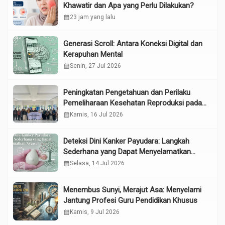
Khawatir dan Apa yang Perlu Dilakukan?
calendar_month
23 jam yang lalu
Generasi Scroll: Antara Koneksi Digital dan
Kerapuhan Mental
calendar_month
Senin, 27 Jul 2026
Peningkatan Pengetahuan dan Perilaku
Pemeliharaan Kesehatan Reproduksi pada
Lansia melalui Edukasi dan Konseling di
calendar_month
Kamis, 16 Jul 2026
UPTD Pelayanan Sosial Lanjut Usia Binjai
Deteksi Dini Kanker Payudara: Langkah
Sederhana yang Dapat Menyelamatkan
Nyawa
calendar_month
Selasa, 14 Jul 2026
Menembus Sunyi, Merajut Asa: Menyelami
Jantung Profesi Guru Pendidikan Khusus
calendar_month
Kamis, 9 Jul 2026