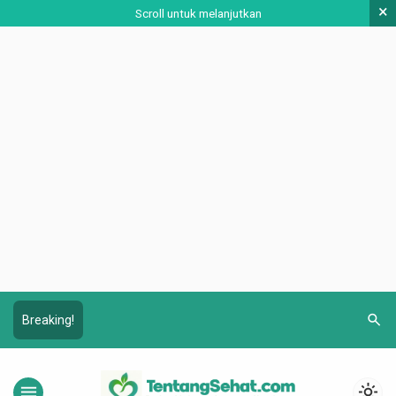
×
Scroll untuk melanjutkan
search
Breaking!
menu
light_mode