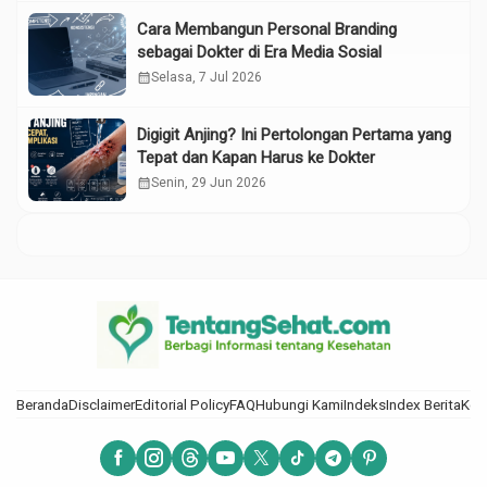
Cara Membangun Personal Branding
sebagai Dokter di Era Media Sosial
calendar_month
Selasa, 7 Jul 2026
Digigit Anjing? Ini Pertolongan Pertama yang
Tepat dan Kapan Harus ke Dokter
calendar_month
Senin, 29 Jun 2026
Beranda
Disclaimer
Editorial Policy
FAQ
Hubungi Kami
Indeks
Index Berita
Kod