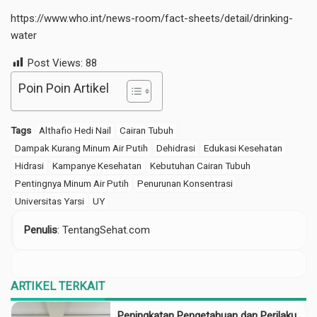
https://www.who.int/news-room/fact-sheets/detail/drinking-
water
Post Views:
88
Poin Poin Artikel
Tags
Althafio Hedi Nail
Cairan Tubuh
Dampak Kurang Minum Air Putih
Dehidrasi
Edukasi Kesehatan
Hidrasi
Kampanye Kesehatan
Kebutuhan Cairan Tubuh
Pentingnya Minum Air Putih
Penurunan Konsentrasi
Universitas Yarsi
UY
Penulis
: TentangSehat.com
ARTIKEL TERKAIT
Peningkatan Pengetahuan dan Perilaku