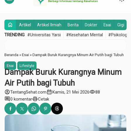
home
Artikel
Artikel Ilmiah
Berita
Dokter
Esai
Gigi
TRENDING
#Universitas Yarsi
#Kesehatan Mental
#Psikologi
Beranda
»
Esai
»
Dampak Buruk Kurangnya Minum Air Putih bagi Tubuh
Esai
Lifestyle
Dampak Buruk Kurangnya Minum
Air Putih bagi Tubuh
account_circle
calendar_month
visibility
TentangSehat.com
Kamis, 21 Mei 2026
88
comment
print
0 komentar
Cetak