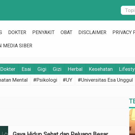
S
DOKTER
PENYAKIT
OBAT
DISCLAIMER
PRIVACY 
 MEDIA SIBER
Dokter
Esai
Gigi
Gizi
Herbal
Kesehatan
Lifesty
atan Mental
#Psikologi
#UY
#Universitas Esa Unggul
T
Gaya Hidup Sehat dan Peluang Besar