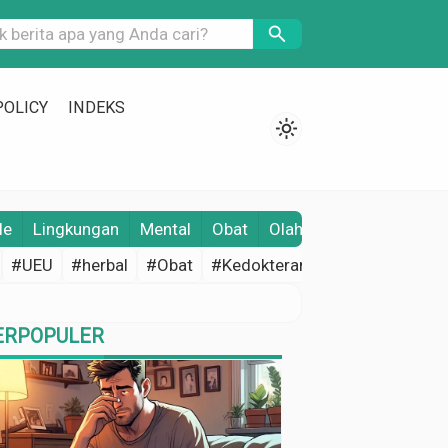
search
POLICY
INDEKS
light_mode
le
Lingkungan
Mental
Obat
Olahraga
Opini
Pene
#UEU
#herbal
#Obat
#Kedokteran
#Edukasi Keseh
ERPOPULER