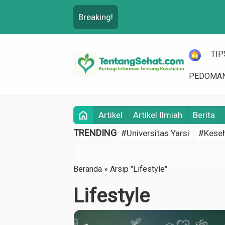
Breaking!
HOME
TIP
PEDOMAN
home
Artikel
Artikel Ilmiah
Berita
TRENDING
#Universitas Yarsi
#Keseh
Beranda
»
Arsip "Lifestyle"
Lifestyle