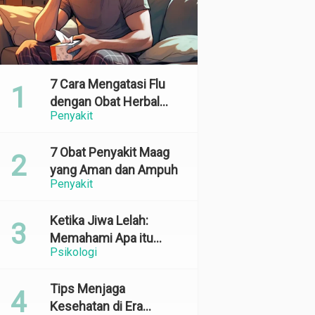
7 Cara Mengatasi Flu
dengan Obat Herbal
Penyakit
yang Ampuh dan
Terbukti Efektif
7 Obat Penyakit Maag
yang Aman dan Ampuh
Penyakit
Ketika Jiwa Lelah:
Memahami Apa itu
Psikologi
Emotional Exhaustion
Tips Menjaga
Kesehatan di Era