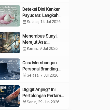
Kesehatan
Reproduksi pada
Deteksi Dini Kanker
Lansia melalui
Payudara: Langkah
Edukasi dan
Sederhana yang
calendar_month
Selasa, 14 Jul 2026
Konseling di UPTD
Dapat Menyelamatkan
Pelayanan Sosial
Nyawa
Menembus Sunyi,
Lanjut Usia Binjai
Merajut Asa:
Menyelami Jantung
calendar_month
Kamis, 9 Jul 2026
Profesi Guru
Pendidikan Khusus
Cara Membangun
Personal Branding
sebagai Dokter di Era
calendar_month
Selasa, 7 Jul 2026
Media Sosial
Digigit Anjing? Ini
Pertolongan Pertama
yang Tepat dan Kapan
calendar_month
Senin, 29 Jun 2026
Harus ke Dokter