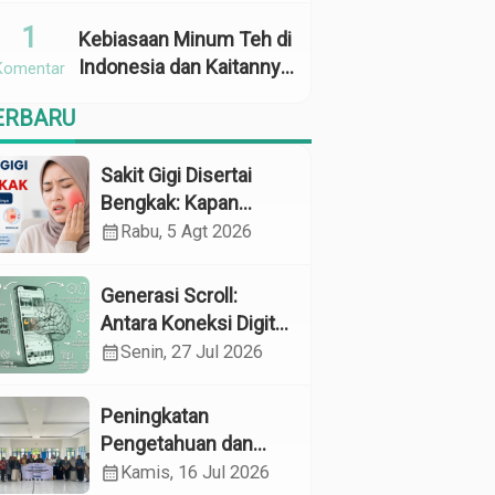
Penggunaan
1
Kebiasaan Minum Teh di
Indonesia dan Kaitannya
Komentar
dengan Zat Tanin
ERBARU
sebagai Faktor Risiko
Anemia
Sakit Gigi Disertai
Bengkak: Kapan
Harus Khawatir dan
calendar_month
Rabu, 5 Agt 2026
Apa yang Perlu
Dilakukan?
Generasi Scroll:
Antara Koneksi Digital
dan Kerapuhan
calendar_month
Senin, 27 Jul 2026
Mental
Peningkatan
Pengetahuan dan
Perilaku Pemeliharaan
calendar_month
Kamis, 16 Jul 2026