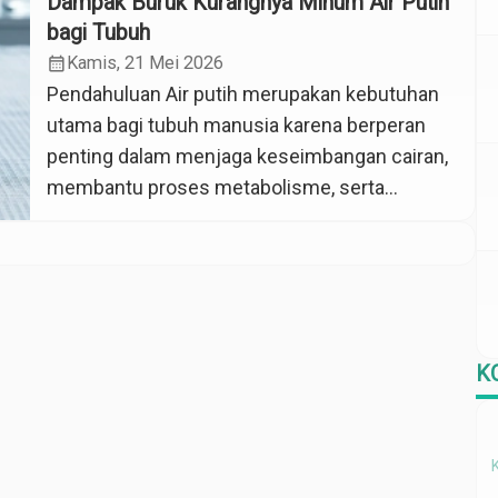
Dampak Buruk Kurangnya Minum Air Putih
hanya karena bermain ponsel atau media
bagi Tubuh
sosial tanpa tujuan yang jelas. Padahal, seiring
calendar_month
Kamis, 21 Mei 2026
berjalannya waktu, […]
Pendahuluan Air putih merupakan kebutuhan
utama bagi tubuh manusia karena berperan
penting dalam menjaga keseimbangan cairan,
membantu proses metabolisme, serta
menjaga fungsi organ tubuh agar tetap
optimal. Namun, pada kenyataannya masih
banyak masyarakat yang sering melupakan
kebiasaan sederhana ini. Di tengah
meningkatnya tren gaya hidup sehat dan pola
K
makan seimbang, konsumsi air putih justru
sering […]