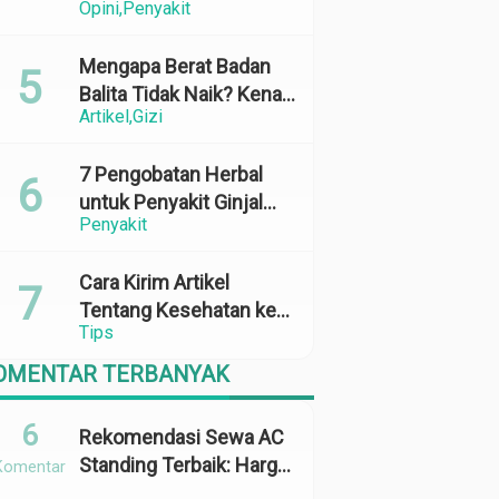
Opini
Penyakit
Perubahan Cuaca yang
Ekstrem
Mengapa Berat Badan
Balita Tidak Naik? Kenali
Artikel
Gizi
Penyebab dan Solusinya
7 Pengobatan Herbal
untuk Penyakit Ginjal
Penyakit
yang Terbukti Efektif
dan Aman
Cara Kirim Artikel
Tentang Kesehatan ke
Tips
Media Online: 100%
Terbit
OMENTAR TERBANYAK
6
Rekomendasi Sewa AC
Standing Terbaik: Harga,
Komentar
Kapasitas &