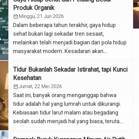
Produk Organik
calendar_month
Minggu, 21 Jun 2026
Dalam beberapa tahun terakhir, gaya hidup
sehat bukan lagi sekadar tren sesaat,
melainkan telah menjadi bagian dari pola hidup
masyarakat modern. Kesadaran akan
pentingnya menjaga kesehatan semakin
meningkat seiring bertambahnya informasi
Tidur Bukanlah Sekadar Istirahat, tapi Kunci
mengenai gizi, keamanan pangan, serta
Kesehatan
dampak lingkungan dari aktivitas manusia.
calendar_month
Jumat, 22 Mei 2026
Masyarakat kini tidak hanya
Saat ini, banyak orang menganggap bahwa
mempertimbangkan rasa dan harga suatu
tidur adalah hal yang lumrah untuk dikurangi.
produk pangan, tetapi juga memperhatikan […]
Kebiasaan tidur larut malam atau begadang
seolah sudah menjadi hal yang biasa, terutama
di kalangan pelajar dan pekerja lembur. Tidak
sedikit pula orang yang tidur terlalu malam