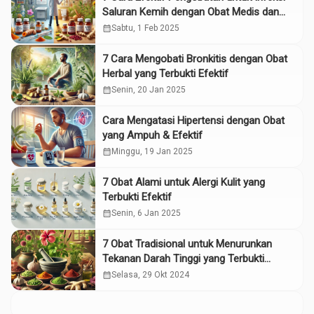
Saluran Kemih dengan Obat Medis dan
Tradisional
calendar_month
Sabtu, 1 Feb 2025
7 Cara Mengobati Bronkitis dengan Obat
Herbal yang Terbukti Efektif
calendar_month
Senin, 20 Jan 2025
Cara Mengatasi Hipertensi dengan Obat
yang Ampuh & Efektif
calendar_month
Minggu, 19 Jan 2025
7 Obat Alami untuk Alergi Kulit yang
Terbukti Efektif
calendar_month
Senin, 6 Jan 2025
7 Obat Tradisional untuk Menurunkan
Tekanan Darah Tinggi yang Terbukti
Ampuh
calendar_month
Selasa, 29 Okt 2024