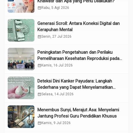
Khawatir dan Apa yang Perlu Dilakukan?
calendar_month
Rabu, 5 Agt 2026
Generasi Scroll: Antara Koneksi Digital dan
Kerapuhan Mental
calendar_month
Senin, 27 Jul 2026
Peningkatan Pengetahuan dan Perilaku
Pemeliharaan Kesehatan Reproduksi pada
Lansia melalui Edukasi dan Konseling di
calendar_month
Kamis, 16 Jul 2026
UPTD Pelayanan Sosial Lanjut Usia Binjai
Deteksi Dini Kanker Payudara: Langkah
Sederhana yang Dapat Menyelamatkan
Nyawa
calendar_month
Selasa, 14 Jul 2026
Menembus Sunyi, Merajut Asa: Menyelami
Jantung Profesi Guru Pendidikan Khusus
calendar_month
Kamis, 9 Jul 2026