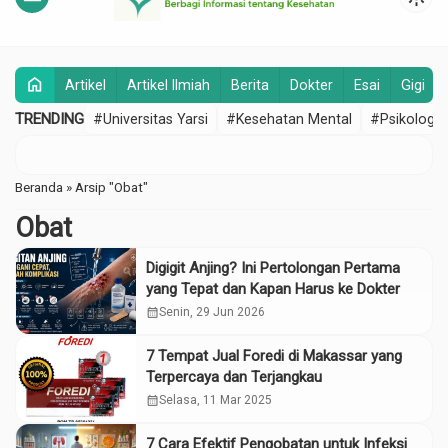
home
Artikel
Artikel Ilmiah
Berita
Dokter
Esai
Gigi
TRENDING
#Universitas Yarsi
#Kesehatan Mental
#Psikologi
Beranda
»
Arsip "Obat"
Obat
Digigit Anjing? Ini Pertolongan Pertama
yang Tepat dan Kapan Harus ke Dokter
calendar_month
Senin, 29 Jun 2026
7 Tempat Jual Foredi di Makassar yang
Terpercaya dan Terjangkau
calendar_month
Selasa, 11 Mar 2025
7 Cara Efektif Pengobatan untuk Infeksi