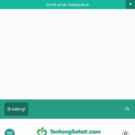
×
Scroll untuk melanjutkan
search
Breaking!
menu
light_mode