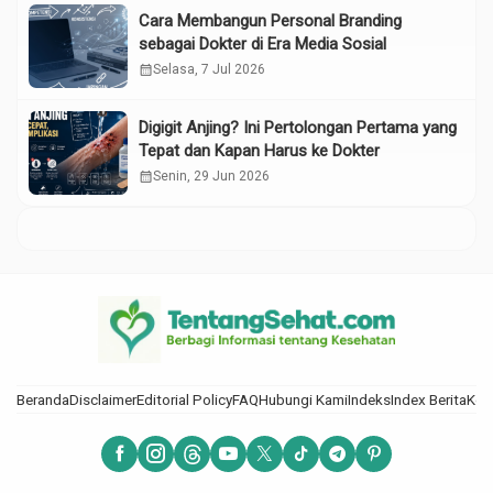
Cara Membangun Personal Branding
sebagai Dokter di Era Media Sosial
calendar_month
Selasa, 7 Jul 2026
Digigit Anjing? Ini Pertolongan Pertama yang
Tepat dan Kapan Harus ke Dokter
calendar_month
Senin, 29 Jun 2026
Beranda
Disclaimer
Editorial Policy
FAQ
Hubungi Kami
Indeks
Index Berita
Kod