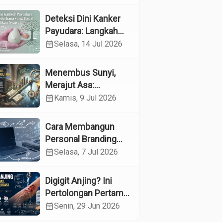
Kesehatan
Reproduksi pada
Deteksi Dini Kanker
Lansia melalui
Payudara: Langkah
Edukasi dan
Sederhana yang
calendar_month
Selasa, 14 Jul 2026
Konseling di UPTD
Dapat Menyelamatkan
Pelayanan Sosial
Nyawa
Menembus Sunyi,
Lanjut Usia Binjai
Merajut Asa:
Menyelami Jantung
calendar_month
Kamis, 9 Jul 2026
Profesi Guru
Pendidikan Khusus
Cara Membangun
Personal Branding
sebagai Dokter di Era
calendar_month
Selasa, 7 Jul 2026
Media Sosial
Digigit Anjing? Ini
Pertolongan Pertama
yang Tepat dan Kapan
calendar_month
Senin, 29 Jun 2026
Harus ke Dokter