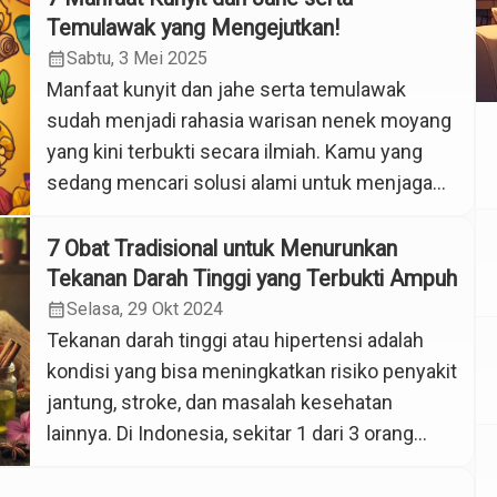
Temulawak yang Mengejutkan!
calendar_month
Sabtu, 3 Mei 2025
Manfaat kunyit dan jahe serta temulawak
sudah menjadi rahasia warisan nenek moyang
yang kini terbukti secara ilmiah. Kamu yang
sedang mencari solusi alami untuk menjaga
kesehatan tubuh wajib tahu bagaimana
ramuan herbal ini bisa memberikan dampak
7 Obat Tradisional untuk Menurunkan
luar biasa ketika dikonsumsi secara teratur.
Tekanan Darah Tinggi yang Terbukti Ampuh
Senyawa Aktif untuk Perlindungan Maksimal
calendar_month
Selasa, 29 Okt 2024
Kunyit mengandung kurkumin, jahe memiliki
Tekanan darah tinggi atau hipertensi adalah
gingerol, dan temulawak […]
kondisi yang bisa meningkatkan risiko penyakit
jantung, stroke, dan masalah kesehatan
lainnya. Di Indonesia, sekitar 1 dari 3 orang
dewasa mengalami hipertensi, namun banyak
yang belum menyadari gejalanya. Untungnya,