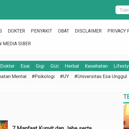
S
DOKTER
PENYAKIT
OBAT
DISCLAIMER
PRIVACY 
 MEDIA SIBER
Dokter
Esai
Gigi
Gizi
Herbal
Kesehatan
Lifesty
atan Mental
#Psikologi
#UY
#Universitas Esa Unggul
T
7 Manfaat Kunyit dan Jahe serta