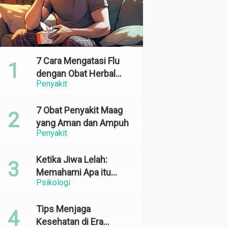
7 Cara Mengatasi Flu
dengan Obat Herbal
Penyakit
yang Ampuh dan
Terbukti Efektif
7 Obat Penyakit Maag
yang Aman dan Ampuh
Penyakit
Ketika Jiwa Lelah:
Memahami Apa itu
Psikologi
Emotional Exhaustion
Tips Menjaga
Kesehatan di Era