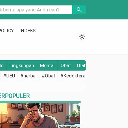
search
POLICY
INDEKS
light_mode
le
Lingkungan
Mental
Obat
Olahraga
Opini
Pene
#UEU
#herbal
#Obat
#Kedokteran
#Edukasi Keseh
ERPOPULER