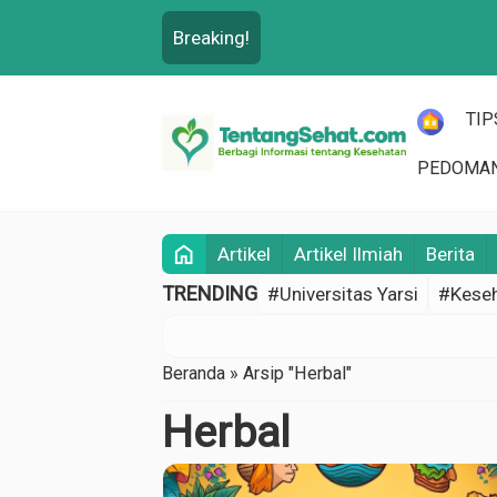
Breaking!
HOME
TIP
PEDOMAN
home
Artikel
Artikel Ilmiah
Berita
TRENDING
#Universitas Yarsi
#Keseh
Beranda
»
Arsip "Herbal"
Herbal