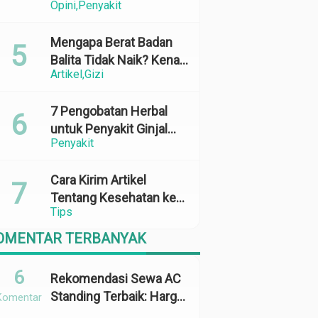
Opini
Penyakit
Perubahan Cuaca yang
Ekstrem
Mengapa Berat Badan
Balita Tidak Naik? Kenali
Artikel
Gizi
Penyebab dan Solusinya
7 Pengobatan Herbal
untuk Penyakit Ginjal
Penyakit
yang Terbukti Efektif
dan Aman
Cara Kirim Artikel
Tentang Kesehatan ke
Tips
Media Online: 100%
Terbit
OMENTAR TERBANYAK
6
Rekomendasi Sewa AC
Standing Terbaik: Harga,
Komentar
Kapasitas &