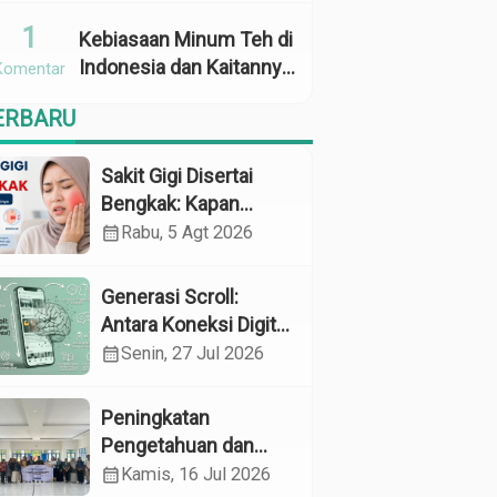
Penggunaan
1
Kebiasaan Minum Teh di
Indonesia dan Kaitannya
Komentar
dengan Zat Tanin
ERBARU
sebagai Faktor Risiko
Anemia
Sakit Gigi Disertai
Bengkak: Kapan
Harus Khawatir dan
calendar_month
Rabu, 5 Agt 2026
Apa yang Perlu
Dilakukan?
Generasi Scroll:
Antara Koneksi Digital
dan Kerapuhan
calendar_month
Senin, 27 Jul 2026
Mental
Peningkatan
Pengetahuan dan
Perilaku Pemeliharaan
calendar_month
Kamis, 16 Jul 2026