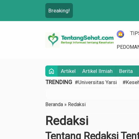
Breaking!
HOME
TIP
PEDOMAN
home
Artikel
Artikel Ilmiah
Berita
TRENDING
#Universitas Yarsi
#Keseh
Beranda
»
Redaksi
Redaksi
Tentang Redaksi Te