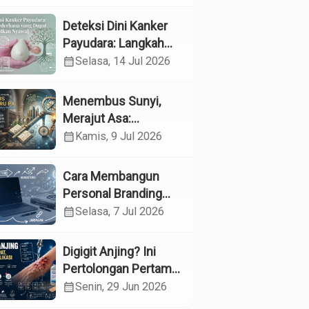
Kesehatan
Reproduksi pada
Deteksi Dini Kanker
Lansia melalui
Payudara: Langkah
Edukasi dan
Sederhana yang
calendar_month
Selasa, 14 Jul 2026
Konseling di UPTD
Dapat Menyelamatkan
Pelayanan Sosial
Nyawa
Menembus Sunyi,
Lanjut Usia Binjai
Merajut Asa:
Menyelami Jantung
calendar_month
Kamis, 9 Jul 2026
Profesi Guru
Pendidikan Khusus
Cara Membangun
Personal Branding
sebagai Dokter di Era
calendar_month
Selasa, 7 Jul 2026
Media Sosial
Digigit Anjing? Ini
Pertolongan Pertama
yang Tepat dan Kapan
calendar_month
Senin, 29 Jun 2026
Harus ke Dokter