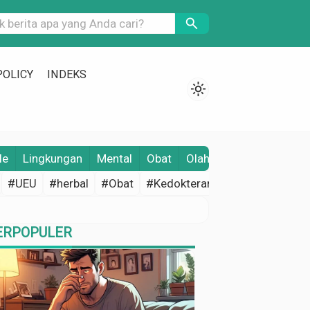
search
POLICY
INDEKS
light_mode
le
Lingkungan
Mental
Obat
Olahraga
Opini
Pene
#UEU
#herbal
#Obat
#Kedokteran
#Edukasi Keseh
ERPOPULER