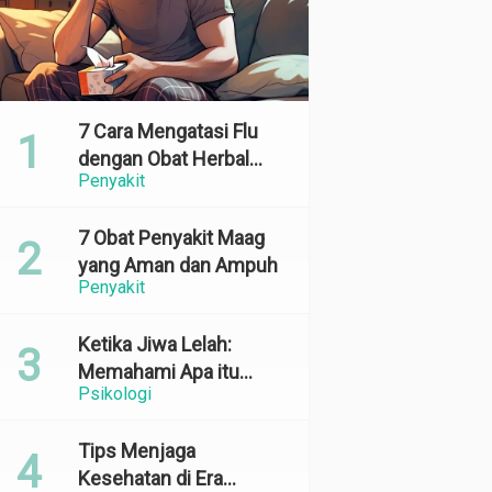
7 Cara Mengatasi Flu
dengan Obat Herbal
Penyakit
yang Ampuh dan
Terbukti Efektif
7 Obat Penyakit Maag
yang Aman dan Ampuh
Penyakit
Ketika Jiwa Lelah:
Memahami Apa itu
Psikologi
Emotional Exhaustion
Tips Menjaga
Kesehatan di Era