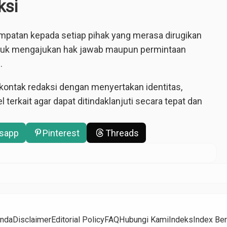
ksi
atan kepada setiap pihak yang merasa dirugikan
untuk mengajukan hak jawab maupun permintaan
.
kontak redaksi dengan menyertakan identitas,
 terkait agar dapat ditindaklanjuti secara tepat dan
sapp
Pinterest
Threads
anda
Disclaimer
Editorial Policy
FAQ
Hubungi Kami
Indeks
Index Ber