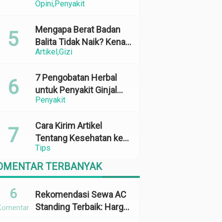
Opini
Penyakit
Perubahan Cuaca yang
Ekstrem
Mengapa Berat Badan
Balita Tidak Naik? Kenali
Artikel
Gizi
Penyebab dan Solusinya
7 Pengobatan Herbal
untuk Penyakit Ginjal
Penyakit
yang Terbukti Efektif
dan Aman
Cara Kirim Artikel
Tentang Kesehatan ke
Tips
Media Online: 100%
Terbit
OMENTAR TERBANYAK
6
Rekomendasi Sewa AC
Standing Terbaik: Harga,
Komentar
Kapasitas &