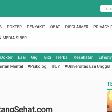
S
DOKTER
PENYAKIT
OBAT
DISCLAIMER
PRIVACY 
 MEDIA SIBER
Dokter
Esai
Gigi
Gizi
Herbal
Kesehatan
Lifesty
atan Mental
#Psikologi
#UY
#Universitas Esa Unggul
T
ntangSehat.com