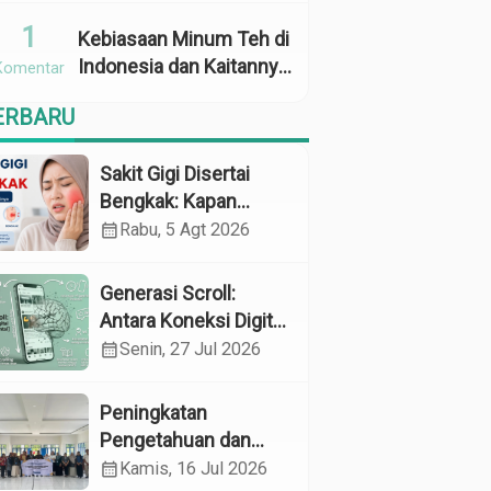
Penggunaan
1
Kebiasaan Minum Teh di
Indonesia dan Kaitannya
Komentar
dengan Zat Tanin
ERBARU
sebagai Faktor Risiko
Anemia
Sakit Gigi Disertai
Bengkak: Kapan
Harus Khawatir dan
calendar_month
Rabu, 5 Agt 2026
Apa yang Perlu
Dilakukan?
Generasi Scroll:
Antara Koneksi Digital
dan Kerapuhan
calendar_month
Senin, 27 Jul 2026
Mental
Peningkatan
Pengetahuan dan
Perilaku Pemeliharaan
calendar_month
Kamis, 16 Jul 2026