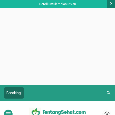
×
Scroll untuk melanjutkan
search
Breaking!
menu
light_mode