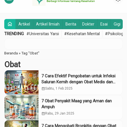
home
Artikel
Artikel Ilmiah
Berita
Dokter
Esai
Gigi
TRENDING
#Universitas Yarsi
#Kesehatan Mental
#Psikologi
Beranda
»
Tag "Obat"
Obat
7 Cara Efektif Pengobatan untuk Infeksi
Saluran Kemih dengan Obat Medis dan
Tradisional
calendar_month
Sabtu, 1 Feb 2025
7 Obat Penyakit Maag yang Aman dan
Ampuh
calendar_month
Rabu, 29 Jan 2025
7 Cara Mengobati Bronkitis dengan Obat