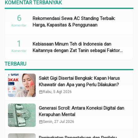
KOMENTAR TERBANYAK
6
Rekomendasi Sewa AC Standing Terbaik:
Harga, Kapasitas & Penggunaan
Komentar
1
Kebiasaan Minum Teh di Indonesia dan
Kaitannya dengan Zat Tanin sebagai Faktor
Komentar
Risiko Anemia
TERBARU
Sakit Gigi Disertai Bengkak: Kapan Harus
Khawatir dan Apa yang Perlu Dilakukan?
calendar_month
Rabu, 5 Agt 2026
Generasi Scroll: Antara Koneksi Digital dan
Kerapuhan Mental
calendar_month
Senin, 27 Jul 2026