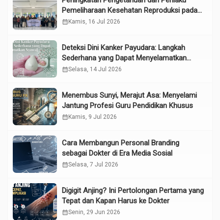
Peningkatan Pengetahuan dan Perilaku
Pemeliharaan Kesehatan Reproduksi pada
Lansia melalui Edukasi dan Konseling di
calendar_month
Kamis, 16 Jul 2026
UPTD Pelayanan Sosial Lanjut Usia Binjai
Deteksi Dini Kanker Payudara: Langkah
Sederhana yang Dapat Menyelamatkan
Nyawa
calendar_month
Selasa, 14 Jul 2026
Menembus Sunyi, Merajut Asa: Menyelami
Jantung Profesi Guru Pendidikan Khusus
calendar_month
Kamis, 9 Jul 2026
Cara Membangun Personal Branding
sebagai Dokter di Era Media Sosial
calendar_month
Selasa, 7 Jul 2026
Digigit Anjing? Ini Pertolongan Pertama yang
Tepat dan Kapan Harus ke Dokter
calendar_month
Senin, 29 Jun 2026