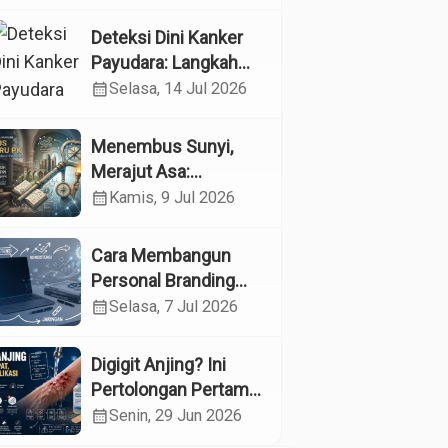
Kesehatan
Reproduksi pada
Deteksi Dini Kanker
Lansia melalui
Payudara: Langkah
Edukasi dan
Sederhana yang
calendar_month
Selasa, 14 Jul 2026
Konseling di UPTD
Dapat Menyelamatkan
Pelayanan Sosial
Nyawa
Menembus Sunyi,
Lanjut Usia Binjai
Merajut Asa:
Menyelami Jantung
calendar_month
Kamis, 9 Jul 2026
Profesi Guru
Pendidikan Khusus
Cara Membangun
Personal Branding
sebagai Dokter di Era
calendar_month
Selasa, 7 Jul 2026
Media Sosial
Digigit Anjing? Ini
Pertolongan Pertama
yang Tepat dan Kapan
calendar_month
Senin, 29 Jun 2026
Harus ke Dokter