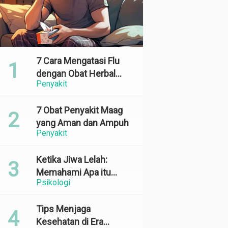
7 Cara Mengatasi Flu
dengan Obat Herbal
Penyakit
yang Ampuh dan
Terbukti Efektif
7 Obat Penyakit Maag
yang Aman dan Ampuh
Penyakit
Ketika Jiwa Lelah:
Memahami Apa itu
Psikologi
Emotional Exhaustion
Tips Menjaga
Kesehatan di Era