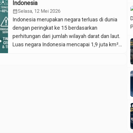
mahasiswa menghabiskan waktu cukup lama
Indonesia
menggunakan gadget setiap hari. Penggunaan
calendar_month
Selasa, 12 Mei 2026
media sosial yang berlebihan dapat
Indonesia merupakan negara terluas di dunia
menimbulkan kebiasaan doomscrolling, yaitu
dengan peringkat ke 15 berdasarkan
aktivitas melihat media sosial atau berita
perhitungan dari jumlah wilayah darat dan laut.
negatif […]
Luas negara Indonesia mencapai 1,9 juta km²
untuk wilayah daratannya. Sebagaimana
luasnya wilayah suatu negara, maka jumlah
penduduk Indonesia pun sangat tinggi.
Penduduk Indonesia di tahun 2026
diperkirakan menembus 287-288 juta jiwa.
Meningkatnya jumlah populasi di Indonesia […]