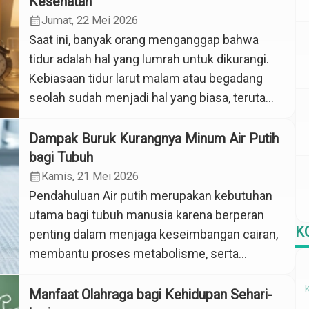
Kesehatan
itu, penting untuk memahami HIV dengan lebih
calendar_month
Jumat, 22 Mei 2026
benar dan tidak langsung menghakimi
Saat ini, banyak orang menganggap bahwa
seseorang. HIV atau Human
tidur adalah hal yang lumrah untuk dikurangi.
Immunodeficiency Virus […]
Kebiasaan tidur larut malam atau begadang
seolah sudah menjadi hal yang biasa, terutama
di kalangan pelajar dan pekerja lembur. Tidak
sedikit pula orang yang tidur terlalu malam
Dampak Buruk Kurangnya Minum Air Putih
hanya karena bermain ponsel atau media
bagi Tubuh
sosial tanpa tujuan yang jelas. Padahal, seiring
calendar_month
Kamis, 21 Mei 2026
berjalannya waktu, […]
Pendahuluan Air putih merupakan kebutuhan
utama bagi tubuh manusia karena berperan
K
penting dalam menjaga keseimbangan cairan,
membantu proses metabolisme, serta
menjaga fungsi organ tubuh agar tetap
optimal. Namun, pada kenyataannya masih
Manfaat Olahraga bagi Kehidupan Sehari-