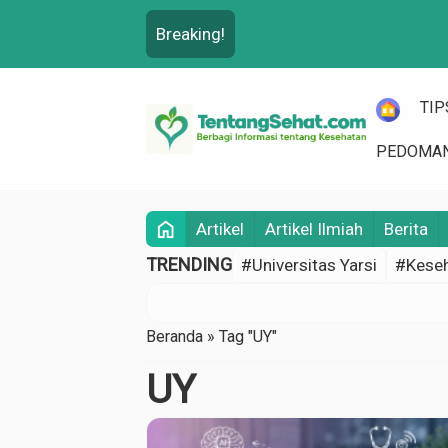
Breaking!
HOME
TIP
PEDOMAN
home
Artikel
Artikel Ilmiah
Berita
TRENDING
#Universitas Yarsi
#Keseh
Beranda
»
Tag "UY"
UY