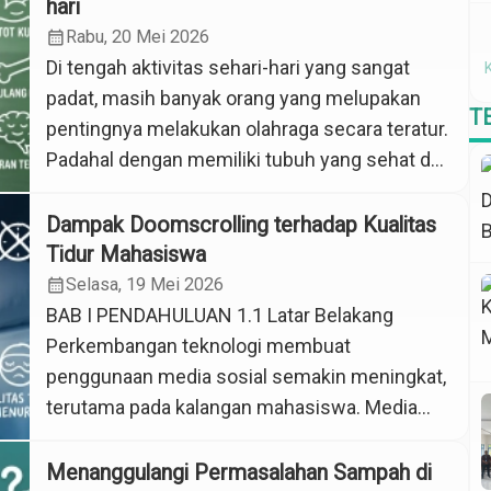
banyak masyarakat yang sering melupakan
hari
kebiasaan sederhana ini. Di tengah
calendar_month
Rabu, 20 Mei 2026
meningkatnya tren gaya hidup sehat dan pola
Di tengah aktivitas sehari-hari yang sangat
makan seimbang, konsumsi air putih justru
padat, masih banyak orang yang melupakan
T
sering […]
pentingnya melakukan olahraga secara teratur.
Padahal dengan memiliki tubuh yang sehat dan
bugar dapat membantu manusia untuk
melakukan aktivitas nya dengan baik. Salah
Dampak Doomscrolling terhadap Kualitas
satu cara agar memiliki tubuh yang sehat dan
Tidur Mahasiswa
bugar adalah dengan berolahraga. Olahraga
calendar_month
Selasa, 19 Mei 2026
tidak harus dilakukan dengan alat atau tempat
BAB I PENDAHULUAN 1.1 Latar Belakang
yang bagus, […]
Perkembangan teknologi membuat
penggunaan media sosial semakin meningkat,
terutama pada kalangan mahasiswa. Media
sosial digunakan untuk hiburan, komunikasi,
dan mencari informasi sehingga banyak
Menanggulangi Permasalahan Sampah di