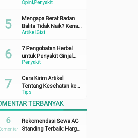
Opini
Penyakit
Perubahan Cuaca yang
Ekstrem
Mengapa Berat Badan
Balita Tidak Naik? Kenali
Artikel
Gizi
Penyebab dan Solusinya
7 Pengobatan Herbal
untuk Penyakit Ginjal
Penyakit
yang Terbukti Efektif
dan Aman
Cara Kirim Artikel
Tentang Kesehatan ke
Tips
Media Online: 100%
Terbit
OMENTAR TERBANYAK
6
Rekomendasi Sewa AC
Standing Terbaik: Harga,
Komentar
Kapasitas &