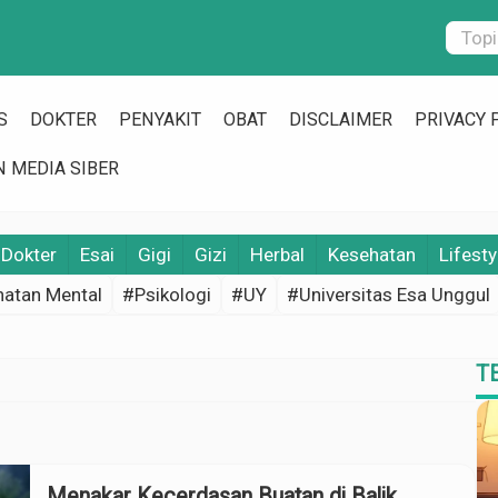
S
DOKTER
PENYAKIT
OBAT
DISCLAIMER
PRIVACY 
 MEDIA SIBER
Dokter
Esai
Gigi
Gizi
Herbal
Kesehatan
Lifesty
atan Mental
#Psikologi
#UY
#Universitas Esa Unggul
T
Menakar Kecerdasan Buatan di Balik