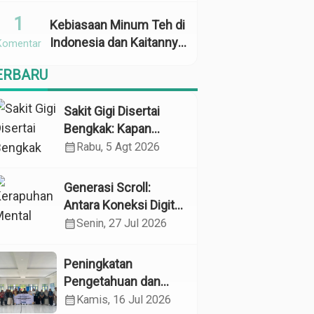
Penggunaan
1
Kebiasaan Minum Teh di
Indonesia dan Kaitannya
Komentar
dengan Zat Tanin
ERBARU
sebagai Faktor Risiko
Anemia
Sakit Gigi Disertai
Bengkak: Kapan
Harus Khawatir dan
calendar_month
Rabu, 5 Agt 2026
Apa yang Perlu
Dilakukan?
Generasi Scroll:
Antara Koneksi Digital
dan Kerapuhan
calendar_month
Senin, 27 Jul 2026
Mental
Peningkatan
Pengetahuan dan
Perilaku Pemeliharaan
calendar_month
Kamis, 16 Jul 2026