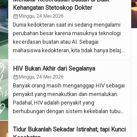
Kehangatan Stetoskop Dokter
calendar_month
Minggu, 24 Mei 2026
Dunia kedokteran saat ini sedang mengalami
perubahan besar karena masuknya teknologi
kecerdasan buatan atau AI. Sebagai
mahasiswa kedokteran, kita tidak hanya belajar
menghafal anatomi tubuh atau jenis penyakit,
tetapi juga harus siap bekerja sama dengan
HIV Bukan Akhir dari Segalanya
teknologi ini. Sekarang, AI sudah bisa
calendar_month
Minggu, 24 Mei 2026
membaca hasil rontgen dan menganalisis
Banyak orang masih menganggap HIV sebagai
gejala penyakit dengan sangat cepat. Di satu
penyakit yang menakutkan dan memalukan.
sisi, teknologi […]
Padahal, HIV adalah penyakit yang
berhubungan dengan sistem kekebalan tubuh
dan bisa dialami siapa saja. Kurangnya
pengetahuan membuat penderita HIV sering
Tidur Bukanlah Sekadar Istirahat, tapi Kunci
mendapatkan stigma dari masyarakat. Karena