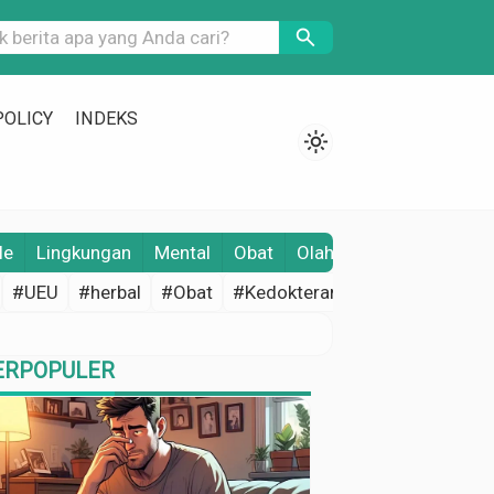
search
POLICY
INDEKS
light_mode
le
Lingkungan
Mental
Obat
Olahraga
Opini
Pene
#UEU
#herbal
#Obat
#Kedokteran
#Edukasi Keseh
ERPOPULER