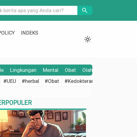
search
POLICY
INDEKS
light_mode
le
Lingkungan
Mental
Obat
Olahraga
Opini
Pene
#UEU
#herbal
#Obat
#Kedokteran
#Edukasi Keseh
ERPOPULER