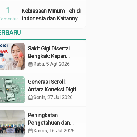
Penggunaan
1
Kebiasaan Minum Teh di
Indonesia dan Kaitannya
Komentar
dengan Zat Tanin
ERBARU
sebagai Faktor Risiko
Anemia
Sakit Gigi Disertai
Bengkak: Kapan
Harus Khawatir dan
calendar_month
Rabu, 5 Agt 2026
Apa yang Perlu
Dilakukan?
Generasi Scroll:
Antara Koneksi Digital
dan Kerapuhan
calendar_month
Senin, 27 Jul 2026
Mental
Peningkatan
Pengetahuan dan
Perilaku Pemeliharaan
calendar_month
Kamis, 16 Jul 2026