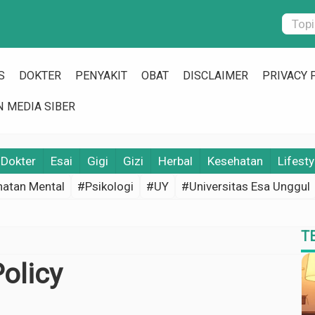
S
DOKTER
PENYAKIT
OBAT
DISCLAIMER
PRIVACY 
 MEDIA SIBER
Dokter
Esai
Gigi
Gizi
Herbal
Kesehatan
Lifesty
atan Mental
#Psikologi
#UY
#Universitas Esa Unggul
T
olicy