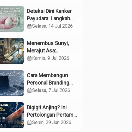
Kesehatan
Reproduksi pada
Deteksi Dini Kanker
Lansia melalui
Payudara: Langkah
Edukasi dan
Sederhana yang
calendar_month
Selasa, 14 Jul 2026
Konseling di UPTD
Dapat Menyelamatkan
Pelayanan Sosial
Nyawa
Menembus Sunyi,
Lanjut Usia Binjai
Merajut Asa:
Menyelami Jantung
calendar_month
Kamis, 9 Jul 2026
Profesi Guru
Pendidikan Khusus
Cara Membangun
Personal Branding
sebagai Dokter di Era
calendar_month
Selasa, 7 Jul 2026
Media Sosial
Digigit Anjing? Ini
Pertolongan Pertama
yang Tepat dan Kapan
calendar_month
Senin, 29 Jun 2026
Harus ke Dokter