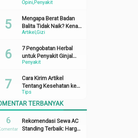
Opini
Penyakit
Perubahan Cuaca yang
Ekstrem
Mengapa Berat Badan
Balita Tidak Naik? Kenali
Artikel
Gizi
Penyebab dan Solusinya
7 Pengobatan Herbal
untuk Penyakit Ginjal
Penyakit
yang Terbukti Efektif
dan Aman
Cara Kirim Artikel
Tentang Kesehatan ke
Tips
Media Online: 100%
Terbit
OMENTAR TERBANYAK
6
Rekomendasi Sewa AC
Standing Terbaik: Harga,
Komentar
Kapasitas &