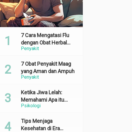
7 Cara Mengatasi Flu
dengan Obat Herbal
Penyakit
yang Ampuh dan
Terbukti Efektif
7 Obat Penyakit Maag
yang Aman dan Ampuh
Penyakit
Ketika Jiwa Lelah:
Memahami Apa itu
Psikologi
Emotional Exhaustion
Tips Menjaga
Kesehatan di Era