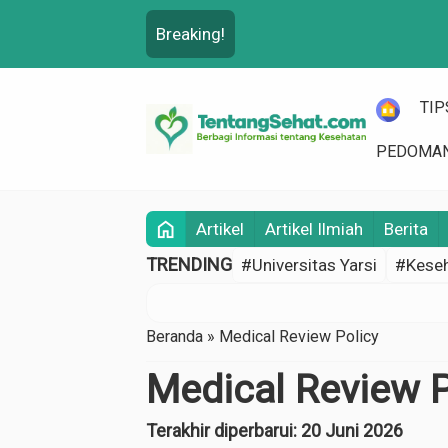
Breaking!
HOME
TIP
PEDOMAN
home
Artikel
Artikel Ilmiah
Berita
TRENDING
#Universitas Yarsi
#Keseh
Beranda
»
Medical Review Policy
Medical Review P
Terakhir diperbarui: 20 Juni 2026