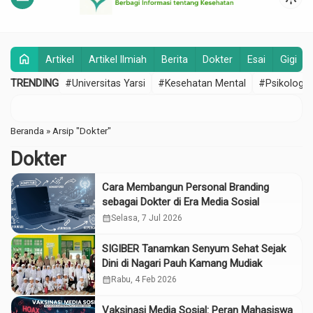
home
Artikel
Artikel Ilmiah
Berita
Dokter
Esai
Gigi
TRENDING
#Universitas Yarsi
#Kesehatan Mental
#Psikologi
Beranda
»
Arsip "Dokter"
Dokter
Cara Membangun Personal Branding
sebagai Dokter di Era Media Sosial
calendar_month
Selasa, 7 Jul 2026
SIGIBER Tanamkan Senyum Sehat Sejak
Dini di Nagari Pauh Kamang Mudiak
calendar_month
Rabu, 4 Feb 2026
Vaksinasi Media Sosial: Peran Mahasiswa