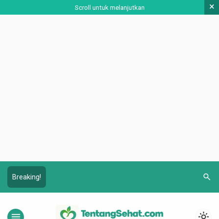
×
Scroll untuk melanjutkan
search
Breaking!
menu
light_mode