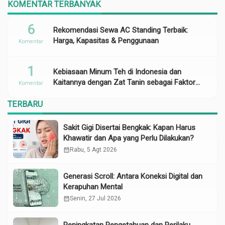
KOMENTAR TERBANYAK
6
Rekomendasi Sewa AC Standing Terbaik:
Harga, Kapasitas & Penggunaan
Komentar
1
Kebiasaan Minum Teh di Indonesia dan
Kaitannya dengan Zat Tanin sebagai Faktor
Komentar
Risiko Anemia
TERBARU
Sakit Gigi Disertai Bengkak: Kapan Harus
Khawatir dan Apa yang Perlu Dilakukan?
calendar_month
Rabu, 5 Agt 2026
Generasi Scroll: Antara Koneksi Digital dan
Kerapuhan Mental
calendar_month
Senin, 27 Jul 2026