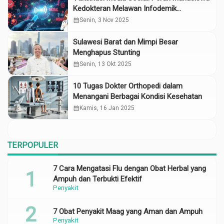
Kedokteran Melawan Infodemik
Kesehatan di Era Digital
calendar_month
Senin, 3 Nov 2025
Sulawesi Barat dan Mimpi Besar
Menghapus Stunting
calendar_month
Senin, 13 Okt 2025
10 Tugas Dokter Orthopedi dalam
Menangani Berbagai Kondisi Kesehatan
calendar_month
Kamis, 16 Jan 2025
TERPOPULER
7 Cara Mengatasi Flu dengan Obat Herbal yang
Ampuh dan Terbukti Efektif
Penyakit
7 Obat Penyakit Maag yang Aman dan Ampuh
Penyakit