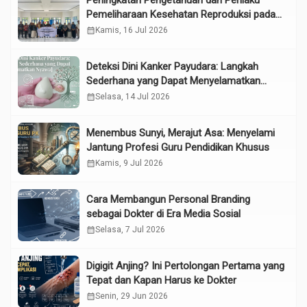
Peningkatan Pengetahuan dan Perilaku
Pemeliharaan Kesehatan Reproduksi pada
Lansia melalui Edukasi dan Konseling di
calendar_month
Kamis, 16 Jul 2026
UPTD Pelayanan Sosial Lanjut Usia Binjai
Deteksi Dini Kanker Payudara: Langkah
Sederhana yang Dapat Menyelamatkan
Nyawa
calendar_month
Selasa, 14 Jul 2026
Menembus Sunyi, Merajut Asa: Menyelami
Jantung Profesi Guru Pendidikan Khusus
calendar_month
Kamis, 9 Jul 2026
Cara Membangun Personal Branding
sebagai Dokter di Era Media Sosial
calendar_month
Selasa, 7 Jul 2026
Digigit Anjing? Ini Pertolongan Pertama yang
Tepat dan Kapan Harus ke Dokter
calendar_month
Senin, 29 Jun 2026