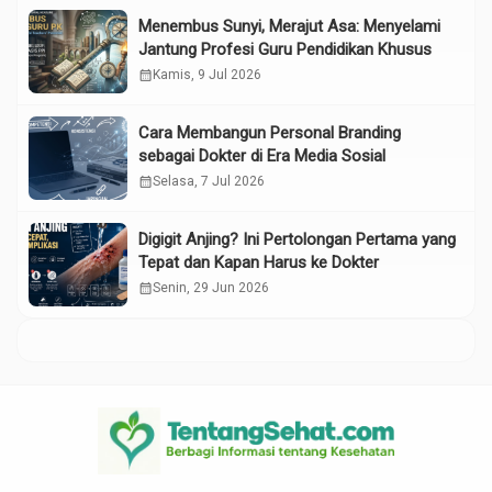
Menembus Sunyi, Merajut Asa: Menyelami
Jantung Profesi Guru Pendidikan Khusus
calendar_month
Kamis, 9 Jul 2026
Cara Membangun Personal Branding
sebagai Dokter di Era Media Sosial
calendar_month
Selasa, 7 Jul 2026
Digigit Anjing? Ini Pertolongan Pertama yang
Tepat dan Kapan Harus ke Dokter
calendar_month
Senin, 29 Jun 2026