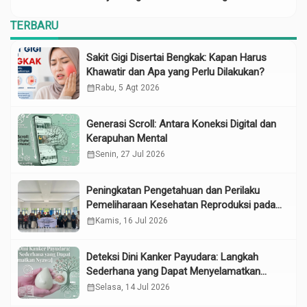
Risiko Anemia
TERBARU
Sakit Gigi Disertai Bengkak: Kapan Harus
Khawatir dan Apa yang Perlu Dilakukan?
calendar_month
Rabu, 5 Agt 2026
Generasi Scroll: Antara Koneksi Digital dan
Kerapuhan Mental
calendar_month
Senin, 27 Jul 2026
Peningkatan Pengetahuan dan Perilaku
Pemeliharaan Kesehatan Reproduksi pada
Lansia melalui Edukasi dan Konseling di
calendar_month
Kamis, 16 Jul 2026
UPTD Pelayanan Sosial Lanjut Usia Binjai
Deteksi Dini Kanker Payudara: Langkah
Sederhana yang Dapat Menyelamatkan
Nyawa
calendar_month
Selasa, 14 Jul 2026