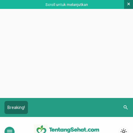
×
Scroll untuk melanjutkan
search
Breaking!
menu
light_mode