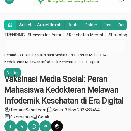
home
Artikel
Artikel Ilmiah
Berita
Dokter
Esai
Gigi
TRENDING
#Universitas Yarsi
#Kesehatan Mental
#Psikologi
Beranda
»
Dokter
»
Vaksinasi Media Sosial: Peran Mahasiswa
Kedokteran Melawan Infodemik Kesehatan di Era Digital
Dokter
Vaksinasi Media Sosial: Peran
Mahasiswa Kedokteran Melawan
Infodemik Kesehatan di Era Digital
account_circle
calendar_month
visibility
TentangSehat.com
Senin, 3 Nov 2025
464
comment
print
0 komentar
Cetak