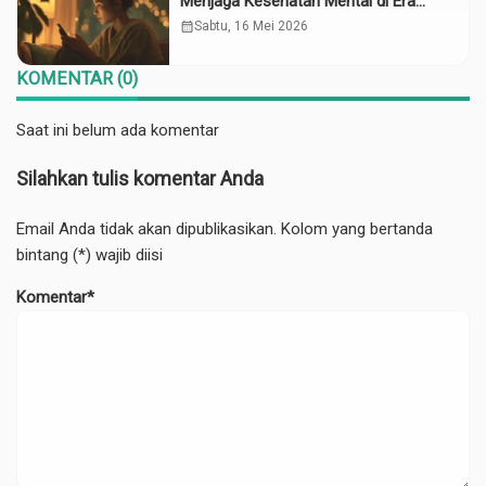
Menjaga Kesehatan Mental di Era
Media Sosial
calendar_month
Sabtu, 16 Mei 2026
KOMENTAR (0)
Saat ini belum ada komentar
Silahkan tulis komentar Anda
Email Anda tidak akan dipublikasikan. Kolom yang bertanda
bintang (*) wajib diisi
Komentar*