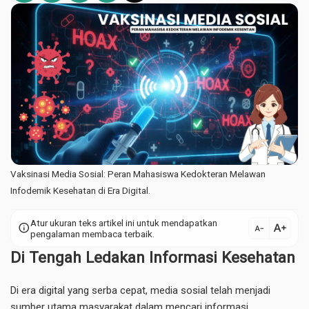
Vaksinasi Media Sosial: Peran Mahasiswa Kedokteran Melawan
Infodemik Kesehatan di Era Digital.
Atur ukuran teks artikel ini untuk mendapatkan
text_increase
info
text_decrease
pengalaman membaca terbaik.
Di Tengah Ledakan Informasi Kesehatan
Di era digital yang serba cepat, media sosial telah menjadi
sumber utama masyarakat dalam mencari informasi