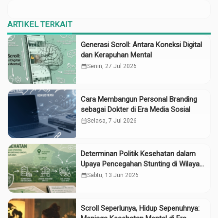
ARTIKEL TERKAIT
Generasi Scroll: Antara Koneksi Digital
dan Kerapuhan Mental
calendar_month
Senin, 27 Jul 2026
Cara Membangun Personal Branding
sebagai Dokter di Era Media Sosial
calendar_month
Selasa, 7 Jul 2026
Determinan Politik Kesehatan dalam
Upaya Pencegahan Stunting di Wilayah
Pelayanan Puskesmas Dinoyo, Kota
calendar_month
Sabtu, 13 Jun 2026
Malang pada Tahun 2025
Scroll Seperlunya, Hidup Sepenuhnya: