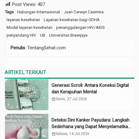
Post Views:
407
Tags
Hubungan Internasional
Juan Cerwyn Casimira
layanan kesehatan
Layanan kesehatan bagi ODHA
Model layanan kesehatan
penanggulangan HIV/AIDS
penyandang HIV
UB
Universitas Brawijaya
Penulis
: TentangSehat.com
ARTIKEL TERKAIT
Generasi Scroll: Antara Koneksi Digital
dan Kerapuhan Mental
calendar_month
Senin, 27 Jul 2026
Deteksi Dini Kanker Payudara: Langkah
Sederhana yang Dapat Menyelamatkan
Nyawa
calendar_month
Selasa, 14 Jul 2026