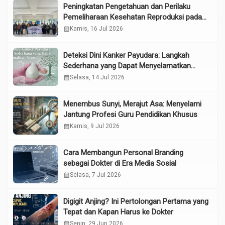
Peningkatan Pengetahuan dan Perilaku
Pemeliharaan Kesehatan Reproduksi pada
Lansia melalui Edukasi dan Konseling di
calendar_month
Kamis, 16 Jul 2026
UPTD Pelayanan Sosial Lanjut Usia Binjai
Deteksi Dini Kanker Payudara: Langkah
Sederhana yang Dapat Menyelamatkan
Nyawa
calendar_month
Selasa, 14 Jul 2026
Menembus Sunyi, Merajut Asa: Menyelami
Jantung Profesi Guru Pendidikan Khusus
calendar_month
Kamis, 9 Jul 2026
Cara Membangun Personal Branding
sebagai Dokter di Era Media Sosial
calendar_month
Selasa, 7 Jul 2026
Digigit Anjing? Ini Pertolongan Pertama yang
Tepat dan Kapan Harus ke Dokter
calendar_month
Senin, 29 Jun 2026