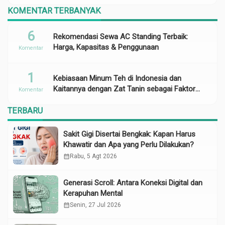
KOMENTAR TERBANYAK
6
Rekomendasi Sewa AC Standing Terbaik:
Harga, Kapasitas & Penggunaan
Komentar
1
Kebiasaan Minum Teh di Indonesia dan
Kaitannya dengan Zat Tanin sebagai Faktor
Komentar
Risiko Anemia
TERBARU
Sakit Gigi Disertai Bengkak: Kapan Harus
Khawatir dan Apa yang Perlu Dilakukan?
calendar_month
Rabu, 5 Agt 2026
Generasi Scroll: Antara Koneksi Digital dan
Kerapuhan Mental
calendar_month
Senin, 27 Jul 2026