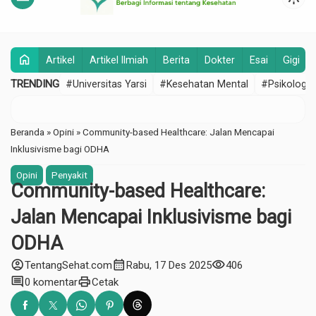
home
Artikel
Artikel Ilmiah
Berita
Dokter
Esai
Gigi
TRENDING
#Universitas Yarsi
#Kesehatan Mental
#Psikologi
Beranda
»
Opini
»
Community-based Healthcare: Jalan Mencapai
Inklusivisme bagi ODHA
Opini
Penyakit
Community-based Healthcare:
Jalan Mencapai Inklusivisme bagi
ODHA
account_circle
calendar_month
visibility
TentangSehat.com
Rabu, 17 Des 2025
406
comment
print
0 komentar
Cetak