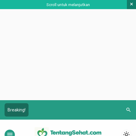
×
Scroll untuk melanjutkan
search
Breaking!
menu
light_mode