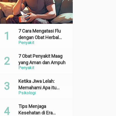
7 Cara Mengatasi Flu
dengan Obat Herbal
Penyakit
yang Ampuh dan
Terbukti Efektif
7 Obat Penyakit Maag
yang Aman dan Ampuh
Penyakit
Ketika Jiwa Lelah:
Memahami Apa itu
Psikologi
Emotional Exhaustion
Tips Menjaga
Kesehatan di Era