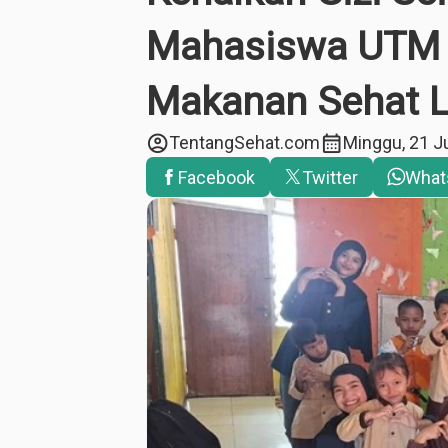
Mahasiswa UTM A
Makanan Sehat 
account_circle
calendar_month
TentangSehat.com
Minggu, 21 J
Facebook
Twitter
What