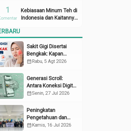
Penggunaan
1
Kebiasaan Minum Teh di
Indonesia dan Kaitannya
Komentar
dengan Zat Tanin
ERBARU
sebagai Faktor Risiko
Anemia
Sakit Gigi Disertai
Bengkak: Kapan
Harus Khawatir dan
calendar_month
Rabu, 5 Agt 2026
Apa yang Perlu
Dilakukan?
Generasi Scroll:
Antara Koneksi Digital
dan Kerapuhan
calendar_month
Senin, 27 Jul 2026
Mental
Peningkatan
Pengetahuan dan
Perilaku Pemeliharaan
calendar_month
Kamis, 16 Jul 2026