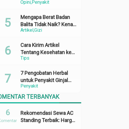
Opini
Penyakit
Perubahan Cuaca yang
Ekstrem
Mengapa Berat Badan
Balita Tidak Naik? Kenali
Artikel
Gizi
Penyebab dan Solusinya
Cara Kirim Artikel
Tentang Kesehatan ke
Tips
Media Online: 100%
Terbit
7 Pengobatan Herbal
untuk Penyakit Ginjal
Penyakit
yang Terbukti Efektif
dan Aman
OMENTAR TERBANYAK
6
Rekomendasi Sewa AC
Standing Terbaik: Harga,
Komentar
Kapasitas &