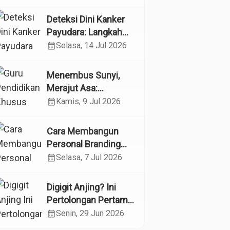
Kesehatan
Reproduksi pada
Deteksi Dini Kanker
Lansia melalui
Payudara: Langkah
Edukasi dan
Sederhana yang
calendar_month
Selasa, 14 Jul 2026
Konseling di UPTD
Dapat Menyelamatkan
Pelayanan Sosial
Nyawa
Menembus Sunyi,
Lanjut Usia Binjai
Merajut Asa:
Menyelami Jantung
calendar_month
Kamis, 9 Jul 2026
Profesi Guru
Pendidikan Khusus
Cara Membangun
Personal Branding
sebagai Dokter di Era
calendar_month
Selasa, 7 Jul 2026
Media Sosial
Digigit Anjing? Ini
Pertolongan Pertama
yang Tepat dan Kapan
calendar_month
Senin, 29 Jun 2026
Harus ke Dokter