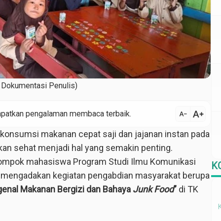
 Dokumentasi Penulis)
text_increase
text_decrease
ndapatkan pengalaman membaca terbaik.
konsumsi makanan cepat saji dan jajanan instan pada
an sehat menjadi hal yang semakin penting.
kelompok mahasiswa Program Studi Ilmu Komunikasi
K
) mengadakan kegiatan pengabdian masyarakat berupa
enal Makanan Bergizi dan Bahaya
Junk Food
”
di TK