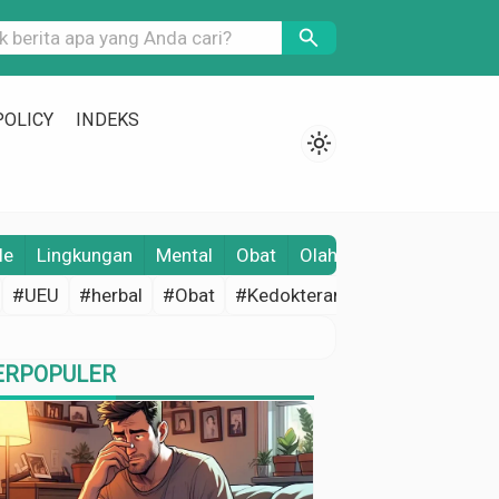
search
POLICY
INDEKS
light_mode
le
Lingkungan
Mental
Obat
Olahraga
Opini
Pene
#UEU
#herbal
#Obat
#Kedokteran
#Edukasi Keseh
ERPOPULER