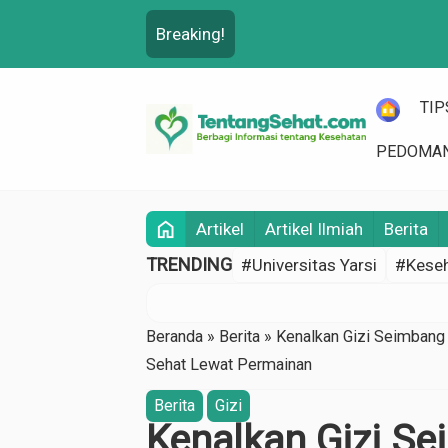
Breaking!
HOME
TIP
PEDOMAN
home
Artikel
Artikel Ilmiah
Berita
TRENDING
#Universitas Yarsi
#Keseh
Beranda
»
Berita
»
Kenalkan Gizi Seimbang
Sehat Lewat Permainan
Berita
Gizi
Kenalkan Gizi Se