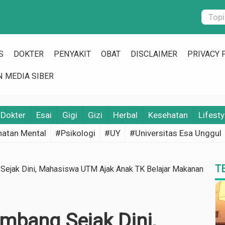
S
DOKTER
PENYAKIT
OBAT
DISCLAIMER
PRIVACY 
 MEDIA SIBER
Dokter
Esai
Gigi
Gizi
Herbal
Kesehatan
Lifesty
atan Mental
#Psikologi
#UY
#Universitas Esa Unggul
T
 Sejak Dini, Mahasiswa UTM Ajak Anak TK Belajar Makanan
imbang Sejak Dini,