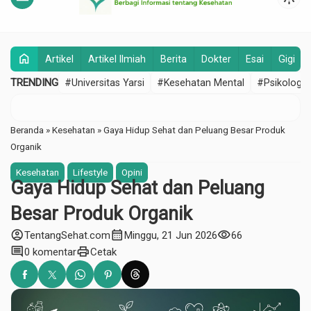
home
Artikel
Artikel Ilmiah
Berita
Dokter
Esai
Gigi
TRENDING
#Universitas Yarsi
#Kesehatan Mental
#Psikologi
Beranda
»
Kesehatan
»
Gaya Hidup Sehat dan Peluang Besar Produk
Organik
Kesehatan
Lifestyle
Opini
Gaya Hidup Sehat dan Peluang
Besar Produk Organik
account_circle
calendar_month
visibility
TentangSehat.com
Minggu, 21 Jun 2026
66
comment
print
0 komentar
Cetak