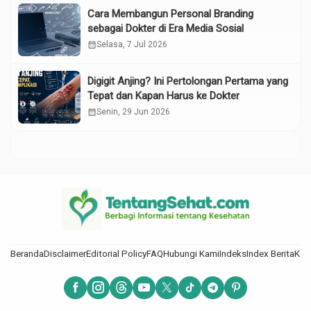
Cara Membangun Personal Branding
sebagai Dokter di Era Media Sosial
calendar_month
Selasa, 7 Jul 2026
Digigit Anjing? Ini Pertolongan Pertama yang
Tepat dan Kapan Harus ke Dokter
calendar_month
Senin, 29 Jun 2026
Beranda
Disclaimer
Editorial Policy
FAQ
Hubungi Kami
Indeks
Index Berita
Kod