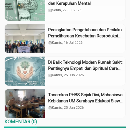
dan Kerapuhan Mental
calendar_month
Senin, 27 Jul 2026
Peningkatan Pengetahuan dan Perilaku
Pemeliharaan Kesehatan Reproduksi
pada Lansia melalui Edukasi dan
calendar_month
Kamis, 16 Jul 2026
Konseling di UPTD Pelayanan Sosial
Lanjut Usia Binjai
Di Balik Teknologi Modern Rumah Sakit:
Pentingnya Empati dan Spiritual Care
bagi Pasien Kronis
calendar_month
Kamis, 25 Jun 2026
Tanamkan PHBS Sejak Dini, Mahasiswa
Kebidanan UM Surabaya Edukasi Siswa
SD Bahreisy
calendar_month
Kamis, 25 Jun 2026
KOMENTAR (0)