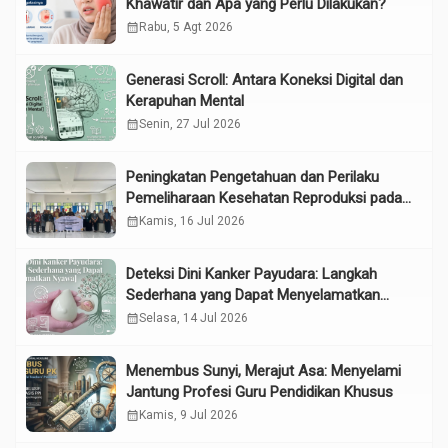
Khawatir dan Apa yang Perlu Dilakukan?
calendar_month
Rabu, 5 Agt 2026
Generasi Scroll: Antara Koneksi Digital dan
Kerapuhan Mental
calendar_month
Senin, 27 Jul 2026
Peningkatan Pengetahuan dan Perilaku
Pemeliharaan Kesehatan Reproduksi pada
Lansia melalui Edukasi dan Konseling di
calendar_month
Kamis, 16 Jul 2026
UPTD Pelayanan Sosial Lanjut Usia Binjai
Deteksi Dini Kanker Payudara: Langkah
Sederhana yang Dapat Menyelamatkan
Nyawa
calendar_month
Selasa, 14 Jul 2026
Menembus Sunyi, Merajut Asa: Menyelami
Jantung Profesi Guru Pendidikan Khusus
calendar_month
Kamis, 9 Jul 2026