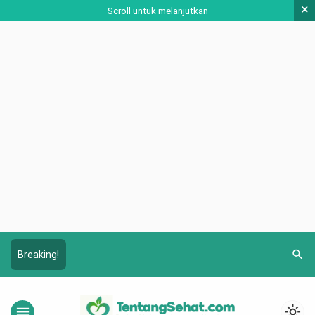
×
Scroll untuk melanjutkan
search
Breaking!
menu
light_mode