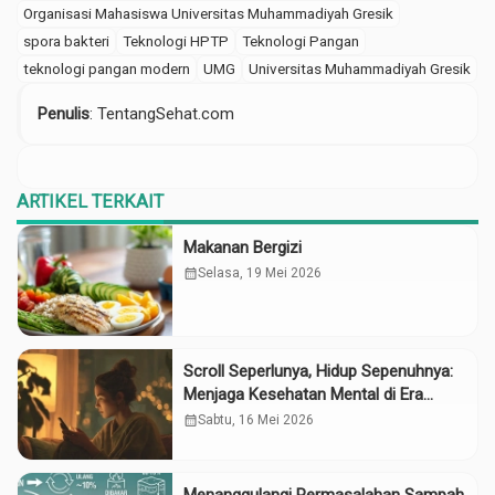
Organisasi Mahasiswa Universitas Muhammadiyah Gresik
spora bakteri
Teknologi HPTP
Teknologi Pangan
teknologi pangan modern
UMG
Universitas Muhammadiyah Gresik
Penulis
: TentangSehat.com
ARTIKEL TERKAIT
Makanan Bergizi
calendar_month
Selasa, 19 Mei 2026
Scroll Seperlunya, Hidup Sepenuhnya:
Menjaga Kesehatan Mental di Era
Media Sosial
calendar_month
Sabtu, 16 Mei 2026
Menanggulangi Permasalahan Sampah