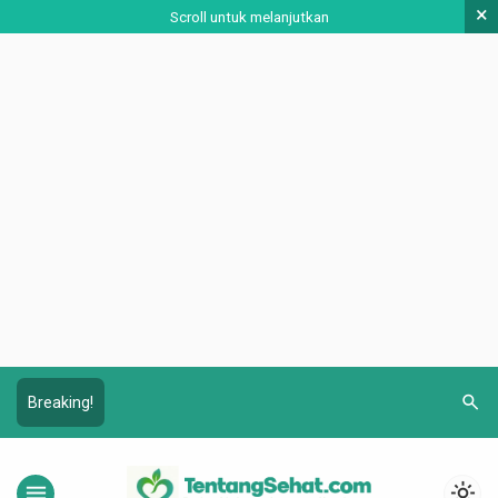
×
Scroll untuk melanjutkan
search
Breaking!
menu
light_mode