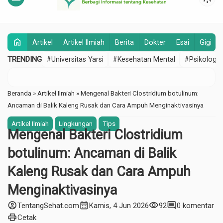
home
Artikel
Artikel Ilmiah
Berita
Dokter
Esai
Gigi
TRENDING
#Universitas Yarsi
#Kesehatan Mental
#Psikologi
Beranda
»
Artikel Ilmiah
»
Mengenal Bakteri Clostridium botulinum:
Ancaman di Balik Kaleng Rusak dan Cara Ampuh Menginaktivasinya
Artikel Ilmiah
Lingkungan
Tips
Mengenal Bakteri Clostridium
botulinum: Ancaman di Balik
Kaleng Rusak dan Cara Ampuh
Menginaktivasinya
account_circle
calendar_month
visibility
comment
TentangSehat.com
Kamis, 4 Jun 2026
92
0 komentar
print
Cetak