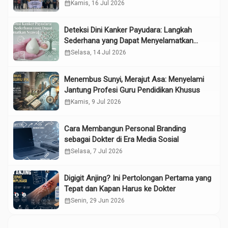
Lansia melalui Edukasi dan Konseling di
calendar_month
Kamis, 16 Jul 2026
UPTD Pelayanan Sosial Lanjut Usia Binjai
Deteksi Dini Kanker Payudara: Langkah
Sederhana yang Dapat Menyelamatkan
Nyawa
calendar_month
Selasa, 14 Jul 2026
Menembus Sunyi, Merajut Asa: Menyelami
Jantung Profesi Guru Pendidikan Khusus
calendar_month
Kamis, 9 Jul 2026
Cara Membangun Personal Branding
sebagai Dokter di Era Media Sosial
calendar_month
Selasa, 7 Jul 2026
Digigit Anjing? Ini Pertolongan Pertama yang
Tepat dan Kapan Harus ke Dokter
calendar_month
Senin, 29 Jun 2026