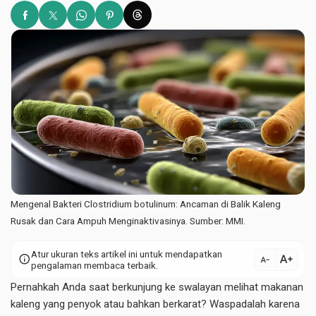
Mengenal Bakteri Clostridium botulinum: Ancaman di Balik Kaleng
Rusak dan Cara Ampuh Menginaktivasinya. Sumber: MMI.
Atur ukuran teks artikel ini untuk mendapatkan
text_increase
info
text_decrease
pengalaman membaca terbaik.
Pernahkah Anda saat berkunjung ke swalayan melihat makanan
kaleng yang penyok atau bahkan berkarat? Waspadalah karena