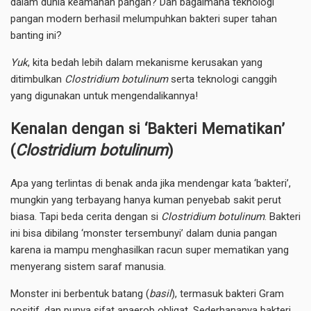
dalam dunia keamanan pangan? Dan bagaimana teknologi
pangan modern berhasil melumpuhkan bakteri super tahan
banting ini?
Yuk
, kita bedah lebih dalam mekanisme kerusakan yang
ditimbulkan
Clostridium botulinum
serta teknologi canggih
yang digunakan untuk mengendalikannya!
Kenalan dengan si ‘Bakteri Mematikan’
(
Clostridium botulinum
)
Apa yang terlintas di benak anda jika mendengar kata ‘bakteri’,
mungkin yang terbayang hanya kuman penyebab sakit perut
biasa. Tapi beda cerita dengan si
Clostridium botulinum
. Bakteri
ini bisa dibilang ‘monster tersembunyi’ dalam dunia pangan
karena ia mampu menghasilkan racun super mematikan yang
menyerang sistem saraf manusia.
Monster ini berbentuk batang (
basil
), termasuk bakteri Gram
positif, dan punya sifat anaerob obligat. Sederhananya bakteri