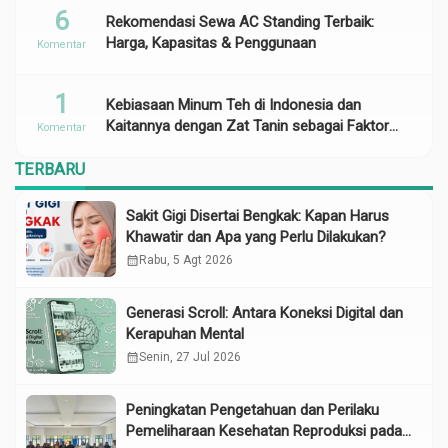
6
Rekomendasi Sewa AC Standing Terbaik:
Harga, Kapasitas & Penggunaan
Komentar
1
Kebiasaan Minum Teh di Indonesia dan
Kaitannya dengan Zat Tanin sebagai Faktor
Komentar
Risiko Anemia
TERBARU
Sakit Gigi Disertai Bengkak: Kapan Harus
Khawatir dan Apa yang Perlu Dilakukan?
calendar_month
Rabu, 5 Agt 2026
Generasi Scroll: Antara Koneksi Digital dan
Kerapuhan Mental
calendar_month
Senin, 27 Jul 2026
Peningkatan Pengetahuan dan Perilaku
Pemeliharaan Kesehatan Reproduksi pada