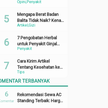
Opini
Penyakit
Perubahan Cuaca yang
Ekstrem
Mengapa Berat Badan
Balita Tidak Naik? Kenali
Artikel
Gizi
Penyebab dan Solusinya
7 Pengobatan Herbal
untuk Penyakit Ginjal
Penyakit
yang Terbukti Efektif
dan Aman
Cara Kirim Artikel
Tentang Kesehatan ke
Tips
Media Online: 100%
Terbit
OMENTAR TERBANYAK
6
Rekomendasi Sewa AC
Standing Terbaik: Harga,
Komentar
Kapasitas &