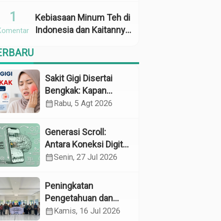
Penggunaan
1
Kebiasaan Minum Teh di
Indonesia dan Kaitannya
Komentar
dengan Zat Tanin
ERBARU
sebagai Faktor Risiko
Anemia
Sakit Gigi Disertai
Bengkak: Kapan
Harus Khawatir dan
calendar_month
Rabu, 5 Agt 2026
Apa yang Perlu
Dilakukan?
Generasi Scroll:
Antara Koneksi Digital
dan Kerapuhan
calendar_month
Senin, 27 Jul 2026
Mental
Peningkatan
Pengetahuan dan
Perilaku Pemeliharaan
calendar_month
Kamis, 16 Jul 2026