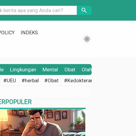
search
POLICY
INDEKS
light_mode
le
Lingkungan
Mental
Obat
Olahraga
Opini
Pene
#UEU
#herbal
#Obat
#Kedokteran
#Edukasi Keseh
ERPOPULER