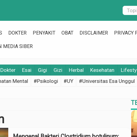
S
DOKTER
PENYAKIT
OBAT
DISCLAIMER
PRIVACY 
 MEDIA SIBER
Dokter
Esai
Gigi
Gizi
Herbal
Kesehatan
Lifesty
atan Mental
#Psikologi
#UY
#Universitas Esa Unggul
T
n
Mengenal Bakteri Clostridium botulinum: