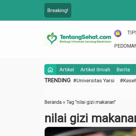
Breaking!
HOME
TIP
PEDOMAN
home
Artikel
Artikel Ilmiah
Berita
TRENDING
#Universitas Yarsi
#Keseh
Beranda
»
Tag "nilai gizi makanan"
nilai gizi makana