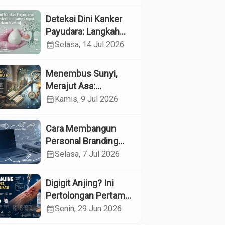
Kesehatan
Reproduksi pada
Deteksi Dini Kanker
Lansia melalui
Payudara: Langkah
Edukasi dan
Sederhana yang
calendar_month
Selasa, 14 Jul 2026
Konseling di UPTD
Dapat Menyelamatkan
Pelayanan Sosial
Nyawa
Menembus Sunyi,
Lanjut Usia Binjai
Merajut Asa:
Menyelami Jantung
calendar_month
Kamis, 9 Jul 2026
Profesi Guru
Pendidikan Khusus
Cara Membangun
Personal Branding
sebagai Dokter di Era
calendar_month
Selasa, 7 Jul 2026
Media Sosial
Digigit Anjing? Ini
Pertolongan Pertama
yang Tepat dan Kapan
calendar_month
Senin, 29 Jun 2026
Harus ke Dokter