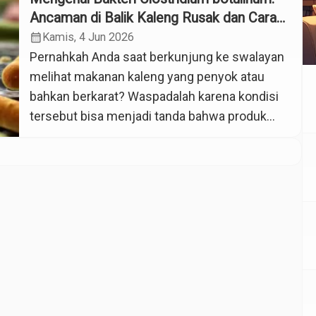
Ancaman di Balik Kaleng Rusak dan Cara
Ampuh Menginaktivasinya
calendar_month
Kamis, 4 Jun 2026
Pernahkah Anda saat berkunjung ke swalayan
melihat makanan kaleng yang penyok atau
bahkan berkarat? Waspadalah karena kondisi
tersebut bisa menjadi tanda bahwa produk
telah mengalami penurunan mutu loh. Di balik
kemasan yang rusak itu, tersembunyi
ancaman besar dari salah satu bakteri paling
mematikan di dunia, yaitu Clostridium
botulinum. Bakteri ini bukan hanya sekadar
kuman biasa […]