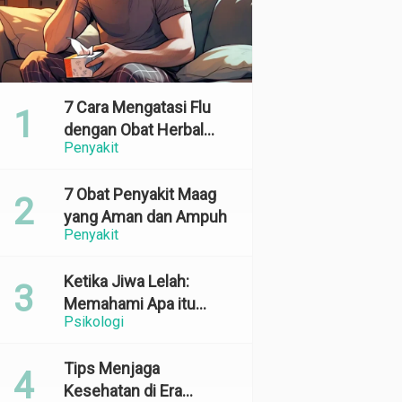
7 Cara Mengatasi Flu
dengan Obat Herbal
Penyakit
yang Ampuh dan
Terbukti Efektif
7 Obat Penyakit Maag
yang Aman dan Ampuh
Penyakit
Ketika Jiwa Lelah:
Memahami Apa itu
Psikologi
Emotional Exhaustion
Tips Menjaga
Kesehatan di Era