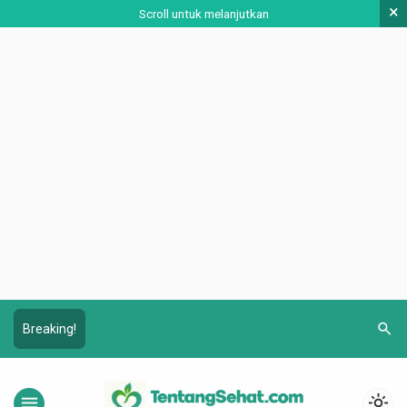
×
Scroll untuk melanjutkan
search
Breaking!
menu
light_mode