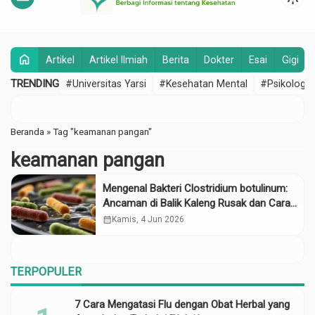
home
Artikel
Artikel Ilmiah
Berita
Dokter
Esai
Gigi
TRENDING
#Universitas Yarsi
#Kesehatan Mental
#Psikologi
Beranda
»
Tag "keamanan pangan"
keamanan pangan
Mengenal Bakteri Clostridium botulinum:
Ancaman di Balik Kaleng Rusak dan Cara
Ampuh Menginaktivasinya
calendar_month
Kamis, 4 Jun 2026
TERPOPULER
7 Cara Mengatasi Flu dengan Obat Herbal yang