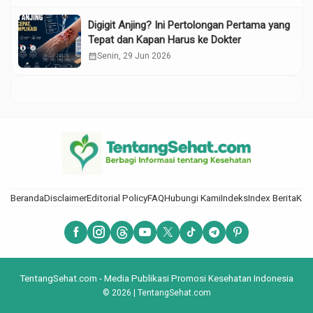
Digigit Anjing? Ini Pertolongan Pertama yang
Tepat dan Kapan Harus ke Dokter
calendar_month
Senin, 29 Jun 2026
Beranda
Disclaimer
Editorial Policy
FAQ
Hubungi Kami
Indeks
Index Berita
Kod
TentangSehat.com - Media Publikasi Promosi Kesehatan Indonesia
© 2026 | TentangSehat.com