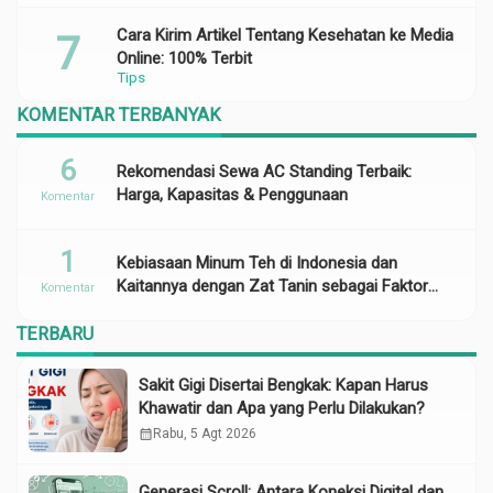
Cara Kirim Artikel Tentang Kesehatan ke Media
Online: 100% Terbit
Tips
KOMENTAR TERBANYAK
6
Rekomendasi Sewa AC Standing Terbaik:
Harga, Kapasitas & Penggunaan
Komentar
1
Kebiasaan Minum Teh di Indonesia dan
Kaitannya dengan Zat Tanin sebagai Faktor
Komentar
Risiko Anemia
TERBARU
Sakit Gigi Disertai Bengkak: Kapan Harus
Khawatir dan Apa yang Perlu Dilakukan?
calendar_month
Rabu, 5 Agt 2026
Generasi Scroll: Antara Koneksi Digital dan