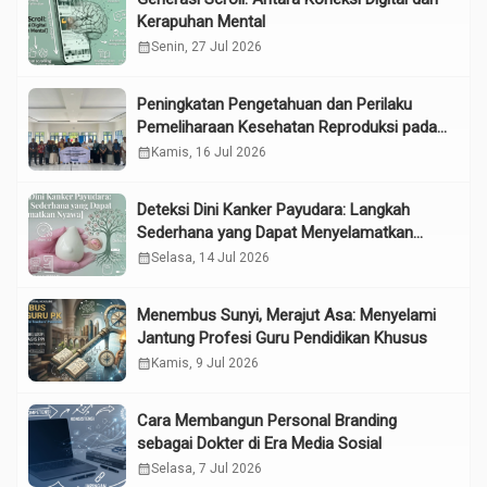
Kerapuhan Mental
calendar_month
Senin, 27 Jul 2026
Peningkatan Pengetahuan dan Perilaku
Pemeliharaan Kesehatan Reproduksi pada
Lansia melalui Edukasi dan Konseling di
calendar_month
Kamis, 16 Jul 2026
UPTD Pelayanan Sosial Lanjut Usia Binjai
Deteksi Dini Kanker Payudara: Langkah
Sederhana yang Dapat Menyelamatkan
Nyawa
calendar_month
Selasa, 14 Jul 2026
Menembus Sunyi, Merajut Asa: Menyelami
Jantung Profesi Guru Pendidikan Khusus
calendar_month
Kamis, 9 Jul 2026
Cara Membangun Personal Branding
sebagai Dokter di Era Media Sosial
calendar_month
Selasa, 7 Jul 2026