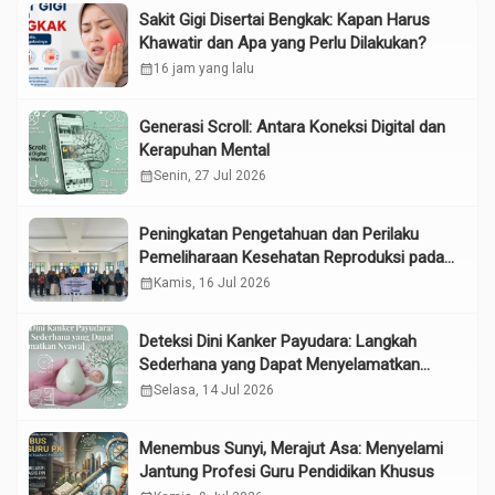
Sakit Gigi Disertai Bengkak: Kapan Harus
Khawatir dan Apa yang Perlu Dilakukan?
calendar_month
16 jam yang lalu
Generasi Scroll: Antara Koneksi Digital dan
Kerapuhan Mental
calendar_month
Senin, 27 Jul 2026
Peningkatan Pengetahuan dan Perilaku
Pemeliharaan Kesehatan Reproduksi pada
Lansia melalui Edukasi dan Konseling di
calendar_month
Kamis, 16 Jul 2026
UPTD Pelayanan Sosial Lanjut Usia Binjai
Deteksi Dini Kanker Payudara: Langkah
Sederhana yang Dapat Menyelamatkan
Nyawa
calendar_month
Selasa, 14 Jul 2026
Menembus Sunyi, Merajut Asa: Menyelami
Jantung Profesi Guru Pendidikan Khusus