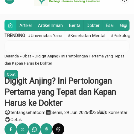
home
Artikel
Artikel Ilmiah
Berita
Dokter
Esai
Gigi
TRENDING
#Universitas Yarsi
#Kesehatan Mental
#Psikologi
Beranda
»
Obat
»
Digigit Anjing? Ini Pertolongan Pertama yang Tepat
dan Kapan Harus ke Dokter
Obat
Digigit Anjing? Ini Pertolongan
Pertama yang Tepat dan Kapan
Harus ke Dokter
account_circle
calendar_month
visibility
comment
tentangsehatcom
Senin, 29 Jun 2026
36
0 komentar
print
Cetak