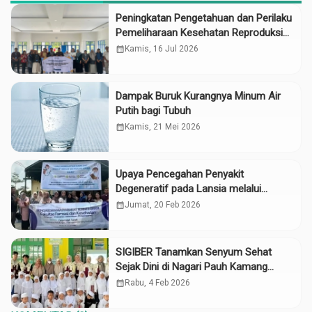
Peningkatan Pengetahuan dan Perilaku
Pemeliharaan Kesehatan Reproduksi
pada Lansia melalui Edukasi dan
calendar_month
Kamis, 16 Jul 2026
Konseling di UPTD Pelayanan Sosial
Lanjut Usia Binjai
Dampak Buruk Kurangnya Minum Air
Putih bagi Tubuh
calendar_month
Kamis, 21 Mei 2026
Upaya Pencegahan Penyakit
Degeneratif pada Lansia melalui
Edukasi Kesehatan Terpadu di Desa
calendar_month
Jumat, 20 Feb 2026
Lidah Tanah Serdang Begadai
SIGIBER Tanamkan Senyum Sehat
Sejak Dini di Nagari Pauh Kamang
Mudiak
calendar_month
Rabu, 4 Feb 2026