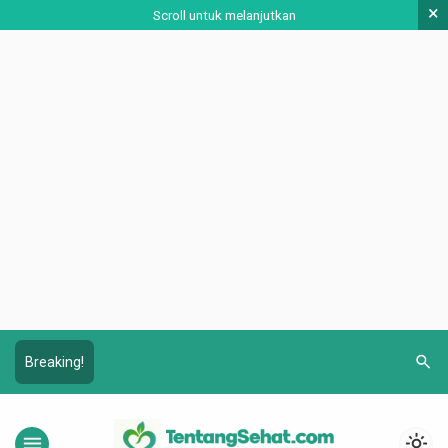
×
Scroll untuk melanjutkan
search
Breaking!
menu
light_mode