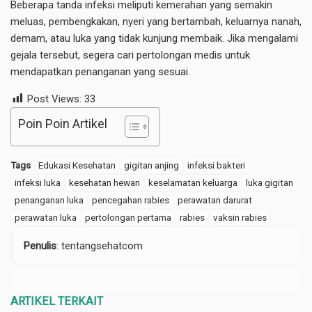
Beberapa tanda infeksi meliputi kemerahan yang semakin
meluas, pembengkakan, nyeri yang bertambah, keluarnya nanah,
demam, atau luka yang tidak kunjung membaik. Jika mengalami
gejala tersebut, segera cari pertolongan medis untuk
mendapatkan penanganan yang sesuai.
Post Views:
33
Poin Poin Artikel
Tags
Edukasi Kesehatan
gigitan anjing
infeksi bakteri
infeksi luka
kesehatan hewan
keselamatan keluarga
luka gigitan
penanganan luka
pencegahan rabies
perawatan darurat
perawatan luka
pertolongan pertama
rabies
vaksin rabies
Penulis
: tentangsehatcom
ARTIKEL TERKAIT