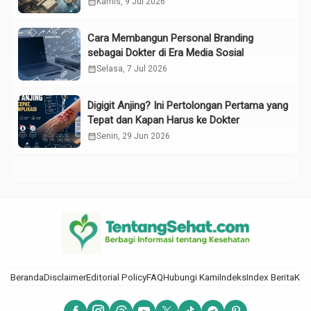
calendar_month
Kamis, 9 Jul 2026
Cara Membangun Personal Branding
sebagai Dokter di Era Media Sosial
calendar_month
Selasa, 7 Jul 2026
Digigit Anjing? Ini Pertolongan Pertama yang
Tepat dan Kapan Harus ke Dokter
calendar_month
Senin, 29 Jun 2026
Beranda
Disclaimer
Editorial Policy
FAQ
Hubungi Kami
Indeks
Index Berita
Kod