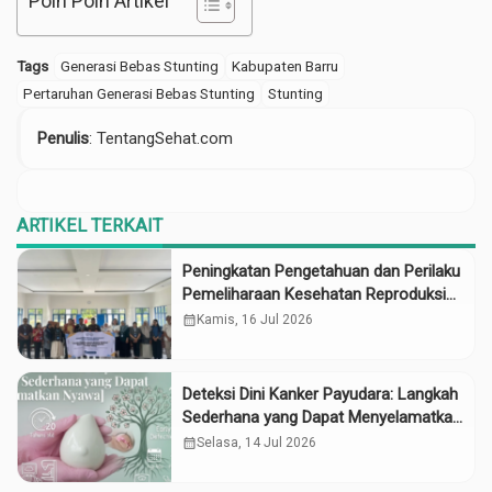
Poin Poin Artikel
Tags
Generasi Bebas Stunting
Kabupaten Barru
Pertaruhan Generasi Bebas Stunting
Stunting
Penulis
: TentangSehat.com
ARTIKEL TERKAIT
Peningkatan Pengetahuan dan Perilaku
Pemeliharaan Kesehatan Reproduksi
pada Lansia melalui Edukasi dan
calendar_month
Kamis, 16 Jul 2026
Konseling di UPTD Pelayanan Sosial
Lanjut Usia Binjai
Deteksi Dini Kanker Payudara: Langkah
Sederhana yang Dapat Menyelamatkan
Nyawa
calendar_month
Selasa, 14 Jul 2026