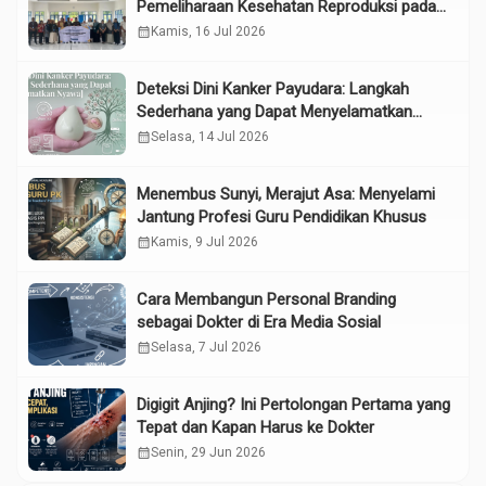
Pemeliharaan Kesehatan Reproduksi pada
Lansia melalui Edukasi dan Konseling di
calendar_month
Kamis, 16 Jul 2026
UPTD Pelayanan Sosial Lanjut Usia Binjai
Deteksi Dini Kanker Payudara: Langkah
Sederhana yang Dapat Menyelamatkan
Nyawa
calendar_month
Selasa, 14 Jul 2026
Menembus Sunyi, Merajut Asa: Menyelami
Jantung Profesi Guru Pendidikan Khusus
calendar_month
Kamis, 9 Jul 2026
Cara Membangun Personal Branding
sebagai Dokter di Era Media Sosial
calendar_month
Selasa, 7 Jul 2026
Digigit Anjing? Ini Pertolongan Pertama yang
Tepat dan Kapan Harus ke Dokter
calendar_month
Senin, 29 Jun 2026