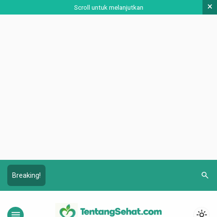
×
Scroll untuk melanjutkan
search
Breaking!
menu
light_mode