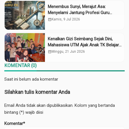
Menembus Sunyi, Merajut Asa:
Menyelami Jantung Profesi Guru
Pendidikan Khusus
calendar_month
Kamis, 9 Jul 2026
Kenalkan Gizi Seimbang Sejak Dini,
Mahasiswa UTM Ajak Anak TK Belajar
Makanan Sehat Lewat Permainan
calendar_month
Minggu, 21 Jun 2026
KOMENTAR (0)
Saat ini belum ada komentar
Silahkan tulis komentar Anda
Email Anda tidak akan dipublikasikan. Kolom yang bertanda
bintang (*) wajib diisi
Komentar*