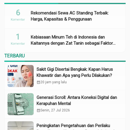
6
Rekomendasi Sewa AC Standing Terbaik:
Harga, Kapasitas & Penggunaan
Komentar
1
Kebiasaan Minum Teh di Indonesia dan
Kaitannya dengan Zat Tanin sebagai Faktor
Komentar
Risiko Anemia
TERBARU
Sakit Gigi Disertai Bengkak: Kapan Harus
Khawatir dan Apa yang Perlu Dilakukan?
calendar_month
20 jam yang lalu
Generasi Scroll: Antara Koneksi Digital dan
Kerapuhan Mental
calendar_month
Senin, 27 Jul 2026
Peningkatan Pengetahuan dan Perilaku