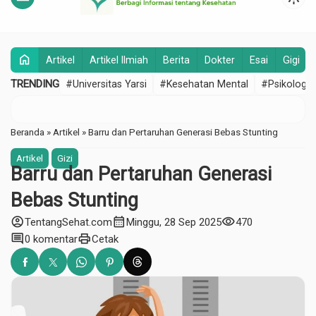
home
Artikel
Artikel Ilmiah
Berita
Dokter
Esai
Gigi
TRENDING
#Universitas Yarsi
#Kesehatan Mental
#Psikologi
Beranda
»
Artikel
»
Barru dan Pertaruhan Generasi Bebas Stunting
Artikel
Gizi
Barru dan Pertaruhan Generasi
Bebas Stunting
account_circle
calendar_month
visibility
TentangSehat.com
Minggu, 28 Sep 2025
470
comment
print
0 komentar
Cetak