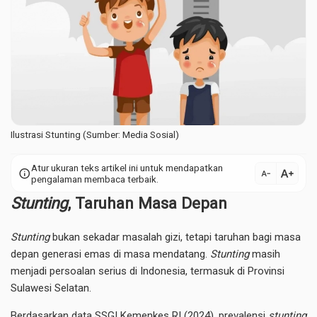
Ilustrasi Stunting (Sumber: Media Sosial)
Atur ukuran teks artikel ini untuk mendapatkan
text_increase
info
text_decrease
pengalaman membaca terbaik.
Stunting
, Taruhan Masa Depan
Stunting
bukan sekadar masalah gizi, tetapi taruhan bagi masa
depan generasi emas di masa mendatang.
Stunting
masih
menjadi persoalan serius di Indonesia, termasuk di Provinsi
Sulawesi Selatan.
Berdasarkan data SSGI Kemenkes RI (2024), prevalensi
stunting