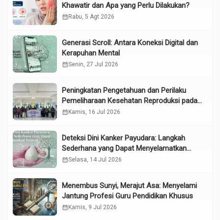
Khawatir dan Apa yang Perlu Dilakukan?
calendar_month
Rabu, 5 Agt 2026
Generasi Scroll: Antara Koneksi Digital dan
Kerapuhan Mental
calendar_month
Senin, 27 Jul 2026
Peningkatan Pengetahuan dan Perilaku
Pemeliharaan Kesehatan Reproduksi pada
Lansia melalui Edukasi dan Konseling di
calendar_month
Kamis, 16 Jul 2026
UPTD Pelayanan Sosial Lanjut Usia Binjai
Deteksi Dini Kanker Payudara: Langkah
Sederhana yang Dapat Menyelamatkan
Nyawa
calendar_month
Selasa, 14 Jul 2026
Menembus Sunyi, Merajut Asa: Menyelami
Jantung Profesi Guru Pendidikan Khusus
calendar_month
Kamis, 9 Jul 2026