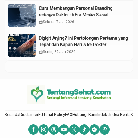
Cara Membangun Personal Branding
sebagai Dokter di Era Media Sosial
calendar_month
Selasa, 7 Jul 2026
Digigit Anjing? Ini Pertolongan Pertama yang
Tepat dan Kapan Harus ke Dokter
calendar_month
Senin, 29 Jun 2026
Beranda
Disclaimer
Editorial Policy
FAQ
Hubungi Kami
Indeks
Index Berita
Kod