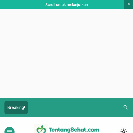
×
Scroll untuk melanjutkan
search
Breaking!
menu
light_mode