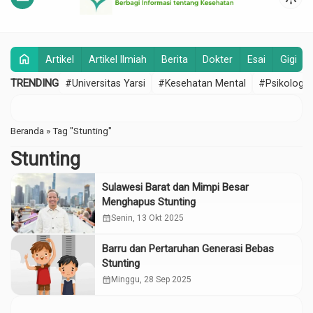
home
Artikel
Artikel Ilmiah
Berita
Dokter
Esai
Gigi
TRENDING
#Universitas Yarsi
#Kesehatan Mental
#Psikologi
Beranda
»
Tag "Stunting"
Stunting
Sulawesi Barat dan Mimpi Besar
Menghapus Stunting
calendar_month
Senin, 13 Okt 2025
Barru dan Pertaruhan Generasi Bebas
Stunting
calendar_month
Minggu, 28 Sep 2025