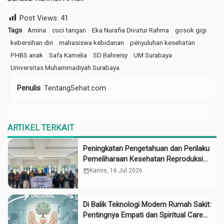
Post Views:
41
Tags
Amina
cuci tangan
Eka Nurafia Divatur Rahma
gosok gigi
kebersihan diri
mahasiswa kebidanan
penyuluhan kesehatan
PHBS anak
Safa Kamelia
SD Bahreisy
UM Surabaya
Universitas Muhammadiyah Surabaya
Penulis
: TentangSehat.com
ARTIKEL TERKAIT
Peningkatan Pengetahuan dan Perilaku
Pemeliharaan Kesehatan Reproduksi
pada Lansia melalui Edukasi dan
calendar_month
Kamis, 16 Jul 2026
Konseling di UPTD Pelayanan Sosial
Lanjut Usia Binjai
Di Balik Teknologi Modern Rumah Sakit:
Pentingnya Empati dan Spiritual Care