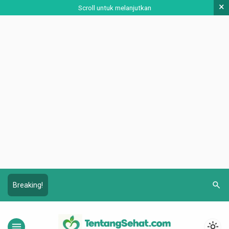
×
Scroll untuk melanjutkan
search
Breaking!
menu
light_mode