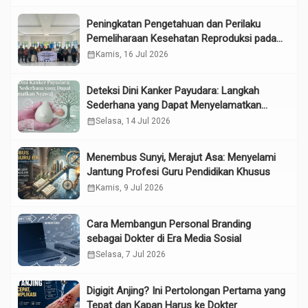
Peningkatan Pengetahuan dan Perilaku
Pemeliharaan Kesehatan Reproduksi pada
Lansia melalui Edukasi dan Konseling di
calendar_month
Kamis, 16 Jul 2026
UPTD Pelayanan Sosial Lanjut Usia Binjai
Deteksi Dini Kanker Payudara: Langkah
Sederhana yang Dapat Menyelamatkan
Nyawa
calendar_month
Selasa, 14 Jul 2026
Menembus Sunyi, Merajut Asa: Menyelami
Jantung Profesi Guru Pendidikan Khusus
calendar_month
Kamis, 9 Jul 2026
Cara Membangun Personal Branding
sebagai Dokter di Era Media Sosial
calendar_month
Selasa, 7 Jul 2026
Digigit Anjing? Ini Pertolongan Pertama yang
Tepat dan Kapan Harus ke Dokter