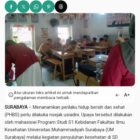
Atur ukuran teks artikel ini untuk mendapatkan
text_increase
info
text_decrease
pengalaman membaca terbaik.
SURABAYA
– Menanamkan perilaku hidup bersih dan sehat
(
PHBS
) perlu dilakuka nsejak usiadini. Upaya tersebut dilakukan
oleh mahasiswi Program Studi S1 Kebidanan Fakultas Ilmu
Kesehatan Universitas Muhammadiyah Surabaya (UM
Surabaya) melalui kegiatan penyuluhan kesehatan di SD