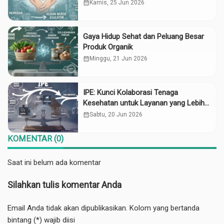
bagi Pasien Kronis
calendar_month
Kamis, 25 Jun 2026
Gaya Hidup Sehat dan Peluang Besar
Produk Organik
calendar_month
Minggu, 21 Jun 2026
IPE: Kunci Kolaborasi Tenaga
Kesehatan untuk Layanan yang Lebih
Baik
calendar_month
Sabtu, 20 Jun 2026
KOMENTAR (0)
Saat ini belum ada komentar
Silahkan tulis komentar Anda
Email Anda tidak akan dipublikasikan. Kolom yang bertanda
bintang (*) wajib diisi