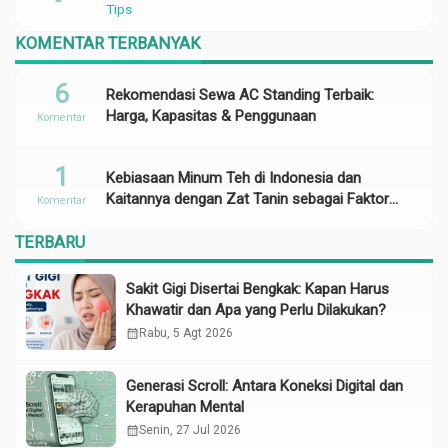
Tips
KOMENTAR TERBANYAK
6
Rekomendasi Sewa AC Standing Terbaik:
Harga, Kapasitas & Penggunaan
Komentar
1
Kebiasaan Minum Teh di Indonesia dan
Kaitannya dengan Zat Tanin sebagai Faktor
Komentar
Risiko Anemia
TERBARU
Sakit Gigi Disertai Bengkak: Kapan Harus
Khawatir dan Apa yang Perlu Dilakukan?
calendar_month
Rabu, 5 Agt 2026
Generasi Scroll: Antara Koneksi Digital dan
Kerapuhan Mental
calendar_month
Senin, 27 Jul 2026