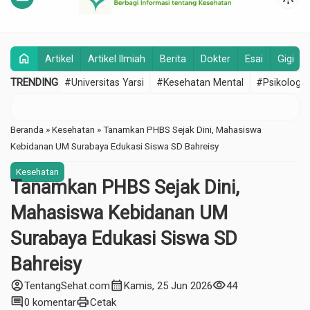
home
Artikel
Artikel Ilmiah
Berita
Dokter
Esai
Gigi
TRENDING
#Universitas Yarsi
#Kesehatan Mental
#Psikologi
Beranda
»
Kesehatan
»
Tanamkan PHBS Sejak Dini, Mahasiswa
Kebidanan UM Surabaya Edukasi Siswa SD Bahreisy
Kesehatan
Tanamkan PHBS Sejak Dini,
Mahasiswa Kebidanan UM
Surabaya Edukasi Siswa SD
Bahreisy
account_circle
calendar_month
visibility
TentangSehat.com
Kamis, 25 Jun 2026
44
comment
print
0 komentar
Cetak