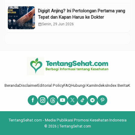
Digigit Anjing? Ini Pertolongan Pertama yang
Tepat dan Kapan Harus ke Dokter
calendar_month
Senin, 29 Jun 2026
Beranda
Disclaimer
Editorial Policy
FAQ
Hubungi Kami
Indeks
Index Berita
Kod
TentangSehat.com - Media Publikasi Promosi Kesehatan Indonesia
© 2026 | TentangSehat.com