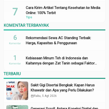
Cara Kirim Artikel Tentang Kesehatan ke Media
Online: 100% Terbit
Tips
KOMENTAR TERBANYAK
6
Rekomendasi Sewa AC Standing Terbaik:
Harga, Kapasitas & Penggunaan
Komentar
1
Kebiasaan Minum Teh di Indonesia dan
Kaitannya dengan Zat Tanin sebagai Faktor
Komentar
Risiko Anemia
TERBARU
Sakit Gigi Disertai Bengkak: Kapan Harus
Khawatir dan Apa yang Perlu Dilakukan?
calendar_month
Rabu, 5 Agt 2026
Generasi Scroll: Antara Koneksi Digital dan