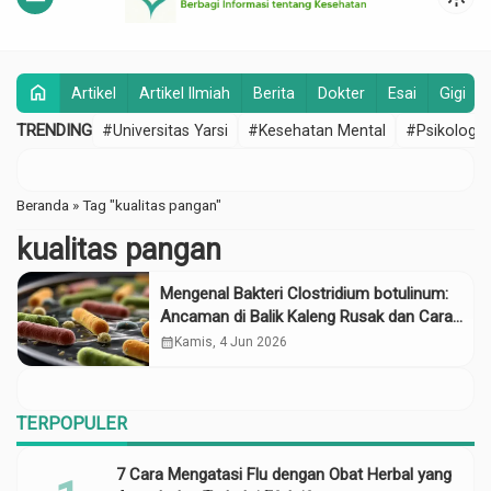
home
Artikel
Artikel Ilmiah
Berita
Dokter
Esai
Gigi
TRENDING
#Universitas Yarsi
#Kesehatan Mental
#Psikologi
Beranda
»
Tag "kualitas pangan"
kualitas pangan
Mengenal Bakteri Clostridium botulinum:
Ancaman di Balik Kaleng Rusak dan Cara
Ampuh Menginaktivasinya
calendar_month
Kamis, 4 Jun 2026
TERPOPULER
7 Cara Mengatasi Flu dengan Obat Herbal yang