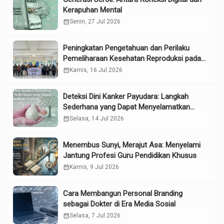
Kerapuhan Mental
calendar_month
Senin, 27 Jul 2026
Peningkatan Pengetahuan dan Perilaku
Pemeliharaan Kesehatan Reproduksi pada
Lansia melalui Edukasi dan Konseling di
calendar_month
Kamis, 16 Jul 2026
UPTD Pelayanan Sosial Lanjut Usia Binjai
Deteksi Dini Kanker Payudara: Langkah
Sederhana yang Dapat Menyelamatkan
Nyawa
calendar_month
Selasa, 14 Jul 2026
Menembus Sunyi, Merajut Asa: Menyelami
Jantung Profesi Guru Pendidikan Khusus
calendar_month
Kamis, 9 Jul 2026
Cara Membangun Personal Branding
sebagai Dokter di Era Media Sosial
calendar_month
Selasa, 7 Jul 2026