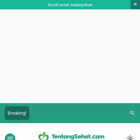
×
Scroll untuk melanjutkan
search
Breaking!
menu
light_mode