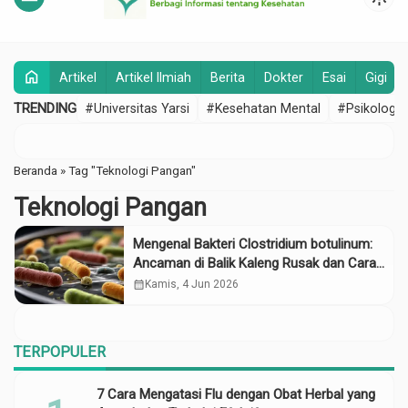
home
Artikel
Artikel Ilmiah
Berita
Dokter
Esai
Gigi
TRENDING
#Universitas Yarsi
#Kesehatan Mental
#Psikologi
Beranda
»
Tag "Teknologi Pangan"
Teknologi Pangan
Mengenal Bakteri Clostridium botulinum:
Ancaman di Balik Kaleng Rusak dan Cara
Ampuh Menginaktivasinya
calendar_month
Kamis, 4 Jun 2026
TERPOPULER
7 Cara Mengatasi Flu dengan Obat Herbal yang