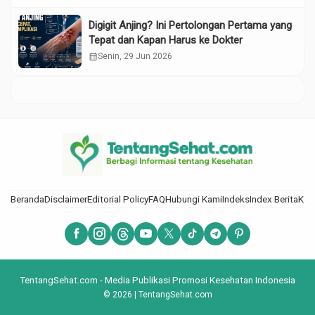
Digigit Anjing? Ini Pertolongan Pertama yang
Tepat dan Kapan Harus ke Dokter
calendar_month
Senin, 29 Jun 2026
Beranda
Disclaimer
Editorial Policy
FAQ
Hubungi Kami
Indeks
Index Berita
Kod
TentangSehat.com - Media Publikasi Promosi Kesehatan Indonesia
© 2026 | TentangSehat.com