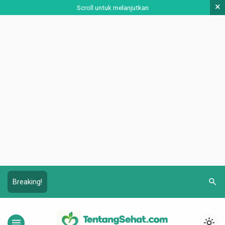
×
Scroll untuk melanjutkan
search
Breaking!
menu
light_mode