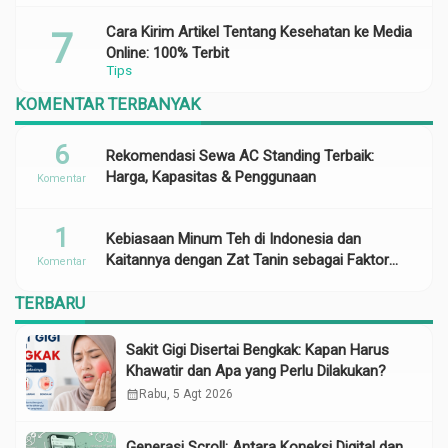
Cara Kirim Artikel Tentang Kesehatan ke Media
Online: 100% Terbit
Tips
KOMENTAR TERBANYAK
6
Rekomendasi Sewa AC Standing Terbaik:
Harga, Kapasitas & Penggunaan
Komentar
1
Kebiasaan Minum Teh di Indonesia dan
Kaitannya dengan Zat Tanin sebagai Faktor
Komentar
Risiko Anemia
TERBARU
Sakit Gigi Disertai Bengkak: Kapan Harus
Khawatir dan Apa yang Perlu Dilakukan?
calendar_month
Rabu, 5 Agt 2026
Generasi Scroll: Antara Koneksi Digital dan