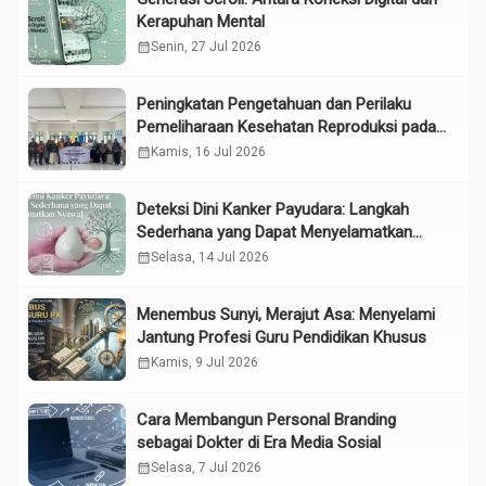
Kerapuhan Mental
calendar_month
Senin, 27 Jul 2026
Peningkatan Pengetahuan dan Perilaku
Pemeliharaan Kesehatan Reproduksi pada
Lansia melalui Edukasi dan Konseling di
calendar_month
Kamis, 16 Jul 2026
UPTD Pelayanan Sosial Lanjut Usia Binjai
Deteksi Dini Kanker Payudara: Langkah
Sederhana yang Dapat Menyelamatkan
Nyawa
calendar_month
Selasa, 14 Jul 2026
Menembus Sunyi, Merajut Asa: Menyelami
Jantung Profesi Guru Pendidikan Khusus
calendar_month
Kamis, 9 Jul 2026
Cara Membangun Personal Branding
sebagai Dokter di Era Media Sosial
calendar_month
Selasa, 7 Jul 2026