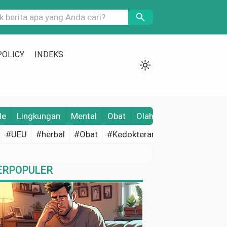
search
POLICY
INDEKS
light_mode
le
Lingkungan
Mental
Obat
Olahraga
Opini
Pene
#UEU
#herbal
#Obat
#Kedokteran
#Edukasi Keseh
ERPOPULER