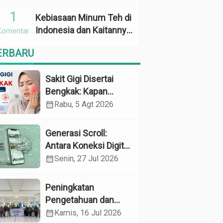
Penggunaan
1
Kebiasaan Minum Teh di
Indonesia dan Kaitannya
Komentar
dengan Zat Tanin
ERBARU
sebagai Faktor Risiko
Anemia
Sakit Gigi Disertai
Bengkak: Kapan
Harus Khawatir dan
calendar_month
Rabu, 5 Agt 2026
Apa yang Perlu
Dilakukan?
Generasi Scroll:
Antara Koneksi Digital
dan Kerapuhan
calendar_month
Senin, 27 Jul 2026
Mental
Peningkatan
Pengetahuan dan
Perilaku Pemeliharaan
calendar_month
Kamis, 16 Jul 2026