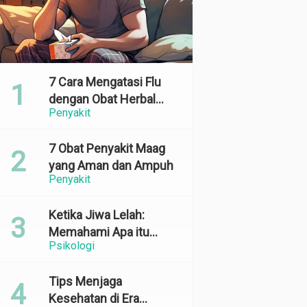
7 Cara Mengatasi Flu
dengan Obat Herbal
Penyakit
yang Ampuh dan
Terbukti Efektif
7 Obat Penyakit Maag
yang Aman dan Ampuh
Penyakit
Ketika Jiwa Lelah:
Memahami Apa itu
Psikologi
Emotional Exhaustion
Tips Menjaga
Kesehatan di Era