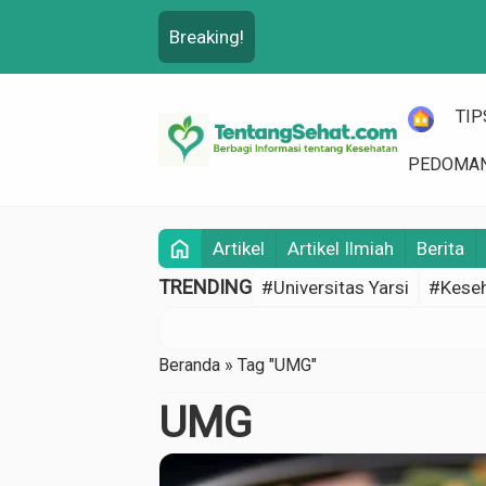
Breaking!
HOME
TIP
PEDOMAN
home
Artikel
Artikel Ilmiah
Berita
TRENDING
#Universitas Yarsi
#Keseh
Beranda
»
Tag "UMG"
UMG