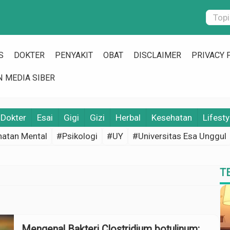
S
DOKTER
PENYAKIT
OBAT
DISCLAIMER
PRIVACY 
 MEDIA SIBER
Dokter
Esai
Gigi
Gizi
Herbal
Kesehatan
Lifesty
atan Mental
#Psikologi
#UY
#Universitas Esa Unggul
T
Mengenal Bakteri Clostridium botulinum: