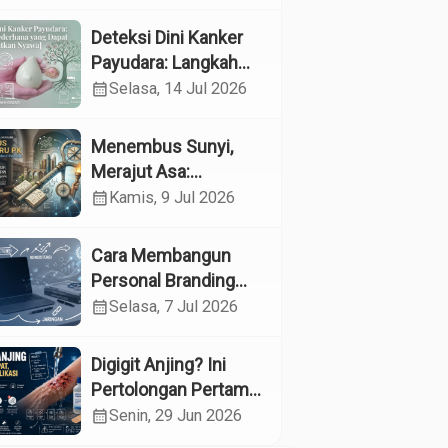
Kesehatan
Reproduksi pada
Deteksi Dini Kanker
Lansia melalui
Payudara: Langkah
Edukasi dan
Sederhana yang
calendar_month
Selasa, 14 Jul 2026
Konseling di UPTD
Dapat Menyelamatkan
Pelayanan Sosial
Nyawa
Menembus Sunyi,
Lanjut Usia Binjai
Merajut Asa:
Menyelami Jantung
calendar_month
Kamis, 9 Jul 2026
Profesi Guru
Pendidikan Khusus
Cara Membangun
Personal Branding
sebagai Dokter di Era
calendar_month
Selasa, 7 Jul 2026
Media Sosial
Digigit Anjing? Ini
Pertolongan Pertama
yang Tepat dan Kapan
calendar_month
Senin, 29 Jun 2026
Harus ke Dokter