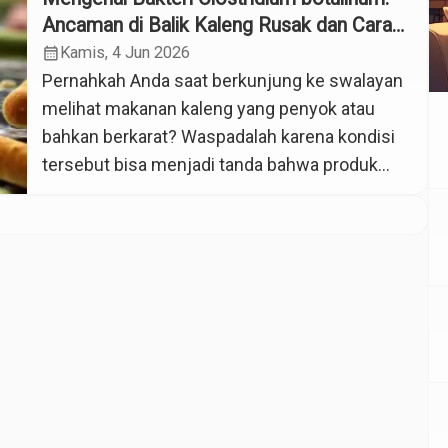
Ancaman di Balik Kaleng Rusak dan Cara
Ampuh Menginaktivasinya
calendar_month
Kamis, 4 Jun 2026
Pernahkah Anda saat berkunjung ke swalayan
melihat makanan kaleng yang penyok atau
bahkan berkarat? Waspadalah karena kondisi
tersebut bisa menjadi tanda bahwa produk
telah mengalami penurunan mutu loh. Di balik
kemasan yang rusak itu, tersembunyi
ancaman besar dari salah satu bakteri paling
mematikan di dunia, yaitu Clostridium
botulinum. Bakteri ini bukan hanya sekadar
kuman biasa […]