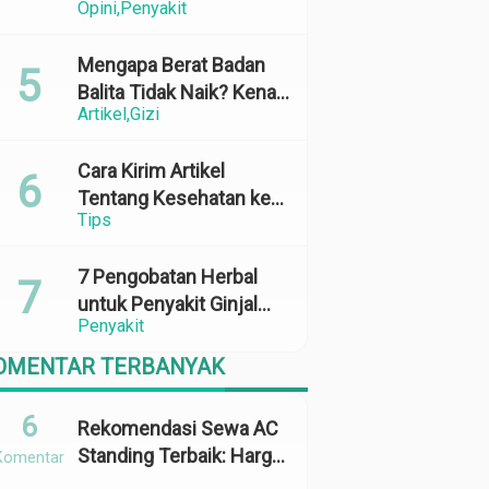
Opini
Penyakit
Perubahan Cuaca yang
Ekstrem
Mengapa Berat Badan
Balita Tidak Naik? Kenali
Artikel
Gizi
Penyebab dan Solusinya
Cara Kirim Artikel
Tentang Kesehatan ke
Tips
Media Online: 100%
Terbit
7 Pengobatan Herbal
untuk Penyakit Ginjal
Penyakit
yang Terbukti Efektif
dan Aman
OMENTAR TERBANYAK
6
Rekomendasi Sewa AC
Standing Terbaik: Harga,
Komentar
Kapasitas &