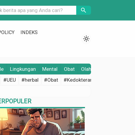
search
POLICY
INDEKS
light_mode
le
Lingkungan
Mental
Obat
Olahraga
Opini
Pene
#UEU
#herbal
#Obat
#Kedokteran
#Edukasi Keseh
ERPOPULER