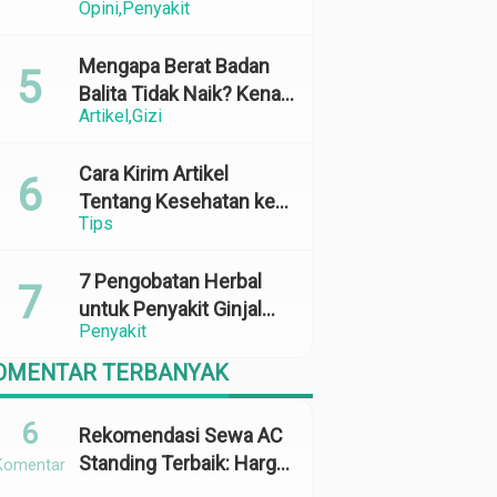
Opini
Penyakit
Perubahan Cuaca yang
Ekstrem
Mengapa Berat Badan
Balita Tidak Naik? Kenali
Artikel
Gizi
Penyebab dan Solusinya
Cara Kirim Artikel
Tentang Kesehatan ke
Tips
Media Online: 100%
Terbit
7 Pengobatan Herbal
untuk Penyakit Ginjal
Penyakit
yang Terbukti Efektif
dan Aman
OMENTAR TERBANYAK
6
Rekomendasi Sewa AC
Standing Terbaik: Harga,
Komentar
Kapasitas &