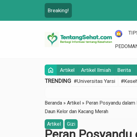
Breaking!
HOME
TIP
PEDOMAN
home
Artikel
Artikel Ilmiah
Berita
TRENDING
#Universitas Yarsi
#Keseh
Beranda
»
Artikel
»
Peran Posyandu dalam 
Daun Kelor dan Kacang Merah
Artikel
Gizi
Peran Posyandu