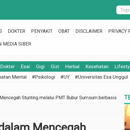
S
DOKTER
PENYAKIT
OBAT
DISCLAIMER
PRIVACY 
 MEDIA SIBER
Dokter
Esai
Gigi
Gizi
Herbal
Kesehatan
Lifesty
atan Mental
#Psikologi
#UY
#Universitas Esa Unggul
T
Mencegah Stunting melalui PMT Bubur Sumsum berbasis
 dalam Mencegah