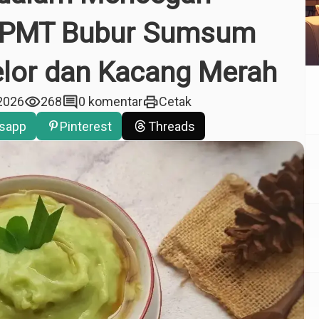
i PMT Bubur Sumsum
elor dan Kacang Merah
visibility
comment
print
 2026
268
0 komentar
Cetak
sapp
Pinterest
Threads