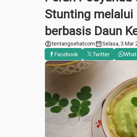
Stunting melalu
berbasis Daun K
account_circle
calendar_month
tentangsehatcom
Selasa, 3 Mar
Facebook
Twitter
What