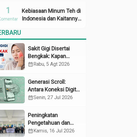
Penggunaan
1
Kebiasaan Minum Teh di
Indonesia dan Kaitannya
Komentar
dengan Zat Tanin
ERBARU
sebagai Faktor Risiko
Anemia
Sakit Gigi Disertai
Bengkak: Kapan
Harus Khawatir dan
calendar_month
Rabu, 5 Agt 2026
Apa yang Perlu
Dilakukan?
Generasi Scroll:
Antara Koneksi Digital
dan Kerapuhan
calendar_month
Senin, 27 Jul 2026
Mental
Peningkatan
Pengetahuan dan
Perilaku Pemeliharaan
calendar_month
Kamis, 16 Jul 2026