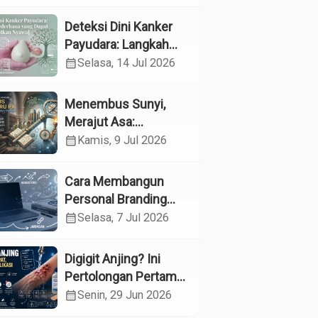
Kesehatan
Reproduksi pada
Deteksi Dini Kanker
Lansia melalui
Payudara: Langkah
Edukasi dan
Sederhana yang
calendar_month
Selasa, 14 Jul 2026
Konseling di UPTD
Dapat Menyelamatkan
Pelayanan Sosial
Nyawa
Menembus Sunyi,
Lanjut Usia Binjai
Merajut Asa:
Menyelami Jantung
calendar_month
Kamis, 9 Jul 2026
Profesi Guru
Pendidikan Khusus
Cara Membangun
Personal Branding
sebagai Dokter di Era
calendar_month
Selasa, 7 Jul 2026
Media Sosial
Digigit Anjing? Ini
Pertolongan Pertama
yang Tepat dan Kapan
calendar_month
Senin, 29 Jun 2026
Harus ke Dokter