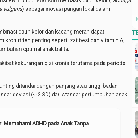
otensi PMT bubur sumsum berbasis daun kelor (
Moringa
 vulgaris
) sebagai inovasi pangan lokal dalam
mbinasi daun kelor dan kacang merah dapat
T
kronutrien penting seperti zat besi dan vitamin A,
mbuhan optimal anak balita.
akibat kekurangan gizi kronis terutama pada periode
unting ditandai dengan panjang atau tinggi badan
dar deviasi (<-2 SD) dari standar pertumbuhan anak.
tur: Memahami ADHD pada Anak Tanpa