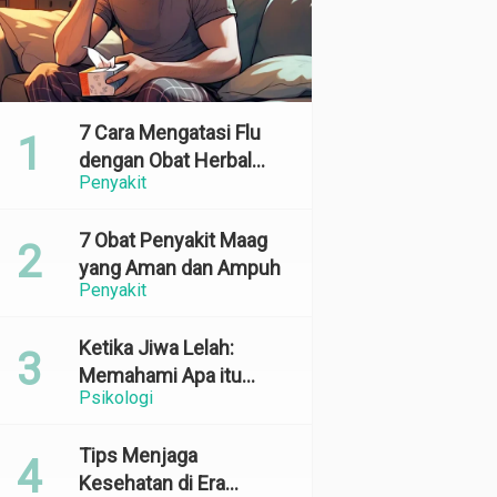
7 Cara Mengatasi Flu
dengan Obat Herbal
Penyakit
yang Ampuh dan
Terbukti Efektif
7 Obat Penyakit Maag
yang Aman dan Ampuh
Penyakit
Ketika Jiwa Lelah:
Memahami Apa itu
Psikologi
Emotional Exhaustion
Tips Menjaga
Kesehatan di Era