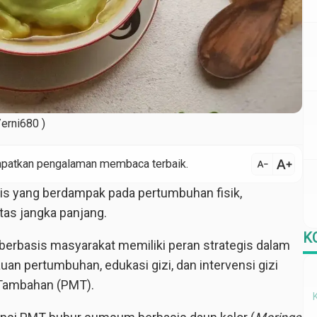
erni680 )
text_increase
text_decrease
ndapatkan pengalaman membaca terbaik.
is yang berdampak pada pertumbuhan fisik,
tas jangka panjang.
K
erbasis masyarakat memiliki peran strategis dalam
an pertumbuhan, edukasi gizi, dan intervensi gizi
 Tambahan (PMT).