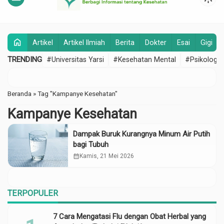
home
Artikel
Artikel Ilmiah
Berita
Dokter
Esai
Gigi
TRENDING
#Universitas Yarsi
#Kesehatan Mental
#Psikologi
Beranda
»
Tag "Kampanye Kesehatan"
Kampanye Kesehatan
Dampak Buruk Kurangnya Minum Air Putih
bagi Tubuh
calendar_month
Kamis, 21 Mei 2026
TERPOPULER
7 Cara Mengatasi Flu dengan Obat Herbal yang