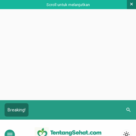
×
Scroll untuk melanjutkan
search
Breaking!
menu
light_mode