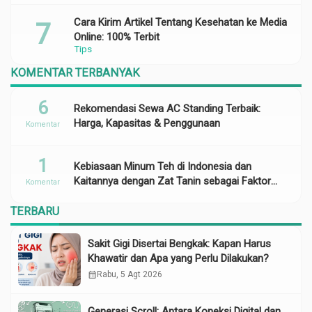
Cara Kirim Artikel Tentang Kesehatan ke Media
Online: 100% Terbit
Tips
KOMENTAR TERBANYAK
6
Rekomendasi Sewa AC Standing Terbaik:
Harga, Kapasitas & Penggunaan
Komentar
1
Kebiasaan Minum Teh di Indonesia dan
Kaitannya dengan Zat Tanin sebagai Faktor
Komentar
Risiko Anemia
TERBARU
Sakit Gigi Disertai Bengkak: Kapan Harus
Khawatir dan Apa yang Perlu Dilakukan?
calendar_month
Rabu, 5 Agt 2026
Generasi Scroll: Antara Koneksi Digital dan