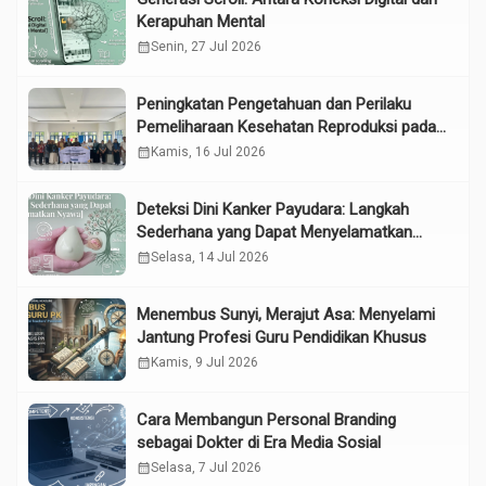
Kerapuhan Mental
calendar_month
Senin, 27 Jul 2026
Peningkatan Pengetahuan dan Perilaku
Pemeliharaan Kesehatan Reproduksi pada
Lansia melalui Edukasi dan Konseling di
calendar_month
Kamis, 16 Jul 2026
UPTD Pelayanan Sosial Lanjut Usia Binjai
Deteksi Dini Kanker Payudara: Langkah
Sederhana yang Dapat Menyelamatkan
Nyawa
calendar_month
Selasa, 14 Jul 2026
Menembus Sunyi, Merajut Asa: Menyelami
Jantung Profesi Guru Pendidikan Khusus
calendar_month
Kamis, 9 Jul 2026
Cara Membangun Personal Branding
sebagai Dokter di Era Media Sosial
calendar_month
Selasa, 7 Jul 2026