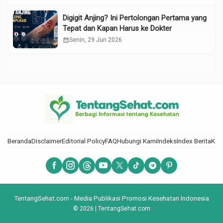
Digigit Anjing? Ini Pertolongan Pertama yang
Tepat dan Kapan Harus ke Dokter
calendar_month
Senin, 29 Jun 2026
Beranda
Disclaimer
Editorial Policy
FAQ
Hubungi Kami
Indeks
Index Berita
Kod
TentangSehat.com - Media Publikasi Promosi Kesehatan Indonesia
© 2026 | TentangSehat.com