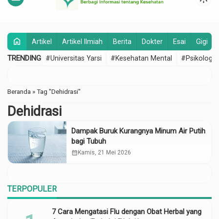
home
Artikel
Artikel Ilmiah
Berita
Dokter
Esai
Gigi
TRENDING
#Universitas Yarsi
#Kesehatan Mental
#Psikologi
Beranda
»
Tag "Dehidrasi"
Dehidrasi
Dampak Buruk Kurangnya Minum Air Putih
bagi Tubuh
calendar_month
Kamis, 21 Mei 2026
TERPOPULER
7 Cara Mengatasi Flu dengan Obat Herbal yang