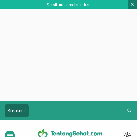
×
Scroll untuk melanjutkan
search
Breaking!
menu
light_mode