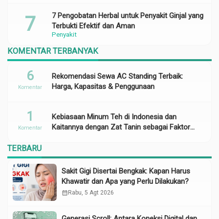
7 Pengobatan Herbal untuk Penyakit Ginjal yang
Terbukti Efektif dan Aman
Penyakit
KOMENTAR TERBANYAK
6
Rekomendasi Sewa AC Standing Terbaik:
Harga, Kapasitas & Penggunaan
Komentar
1
Kebiasaan Minum Teh di Indonesia dan
Kaitannya dengan Zat Tanin sebagai Faktor
Komentar
Risiko Anemia
TERBARU
Sakit Gigi Disertai Bengkak: Kapan Harus
Khawatir dan Apa yang Perlu Dilakukan?
calendar_month
Rabu, 5 Agt 2026
Generasi Scroll: Antara Koneksi Digital dan