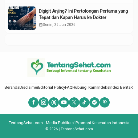
Digigit Anjing? Ini Pertolongan Pertama yang
Tepat dan Kapan Harus ke Dokter
calendar_month
Senin, 29 Jun 2026
Beranda
Disclaimer
Editorial Policy
FAQ
Hubungi Kami
Indeks
Index Berita
Kod
TentangSehat.com - Media Publikasi Promosi Kesehatan Indonesia
© 2026 | TentangSehat.com