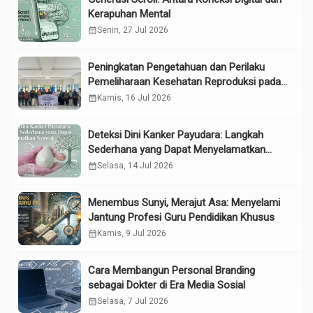
Kerapuhan Mental
calendar_month
Senin, 27 Jul 2026
Peningkatan Pengetahuan dan Perilaku
Pemeliharaan Kesehatan Reproduksi pada
Lansia melalui Edukasi dan Konseling di
calendar_month
Kamis, 16 Jul 2026
UPTD Pelayanan Sosial Lanjut Usia Binjai
Deteksi Dini Kanker Payudara: Langkah
Sederhana yang Dapat Menyelamatkan
Nyawa
calendar_month
Selasa, 14 Jul 2026
Menembus Sunyi, Merajut Asa: Menyelami
Jantung Profesi Guru Pendidikan Khusus
calendar_month
Kamis, 9 Jul 2026
Cara Membangun Personal Branding
sebagai Dokter di Era Media Sosial
calendar_month
Selasa, 7 Jul 2026