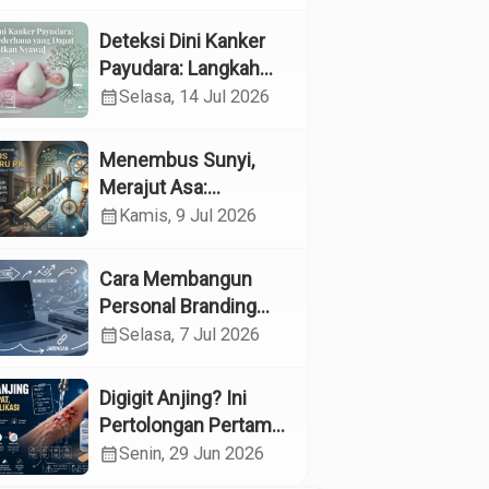
Kesehatan
Reproduksi pada
Deteksi Dini Kanker
Lansia melalui
Payudara: Langkah
Edukasi dan
Sederhana yang
calendar_month
Selasa, 14 Jul 2026
Konseling di UPTD
Dapat Menyelamatkan
Pelayanan Sosial
Nyawa
Menembus Sunyi,
Lanjut Usia Binjai
Merajut Asa:
Menyelami Jantung
calendar_month
Kamis, 9 Jul 2026
Profesi Guru
Pendidikan Khusus
Cara Membangun
Personal Branding
sebagai Dokter di Era
calendar_month
Selasa, 7 Jul 2026
Media Sosial
Digigit Anjing? Ini
Pertolongan Pertama
yang Tepat dan Kapan
calendar_month
Senin, 29 Jun 2026
Harus ke Dokter