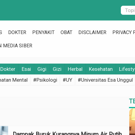
S
DOKTER
PENYAKIT
OBAT
DISCLAIMER
PRIVACY 
 MEDIA SIBER
Dokter
Esai
Gigi
Gizi
Herbal
Kesehatan
Lifesty
atan Mental
#Psikologi
#UY
#Universitas Esa Unggul
T
Dampak Buruk Kurangnya Minum Air Putih