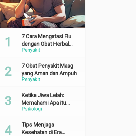
7 Cara Mengatasi Flu
dengan Obat Herbal
Penyakit
yang Ampuh dan
Terbukti Efektif
7 Obat Penyakit Maag
yang Aman dan Ampuh
Penyakit
Ketika Jiwa Lelah:
Memahami Apa itu
Psikologi
Emotional Exhaustion
Tips Menjaga
Kesehatan di Era