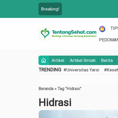
Breaking!
HOME
TIP
PEDOMAN
home
Artikel
Artikel Ilmiah
Berita
TRENDING
#Universitas Yarsi
#Keseh
Beranda
»
Tag "Hidrasi"
Hidrasi