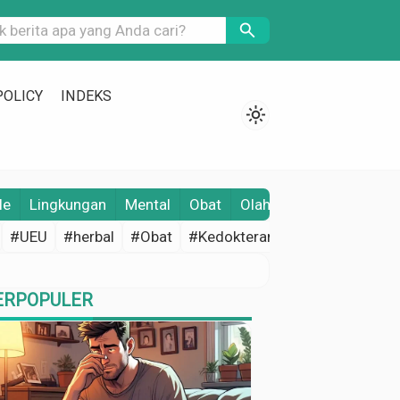
search
POLICY
INDEKS
light_mode
le
Lingkungan
Mental
Obat
Olahraga
Opini
Pene
#UEU
#herbal
#Obat
#Kedokteran
#Edukasi Keseh
ERPOPULER