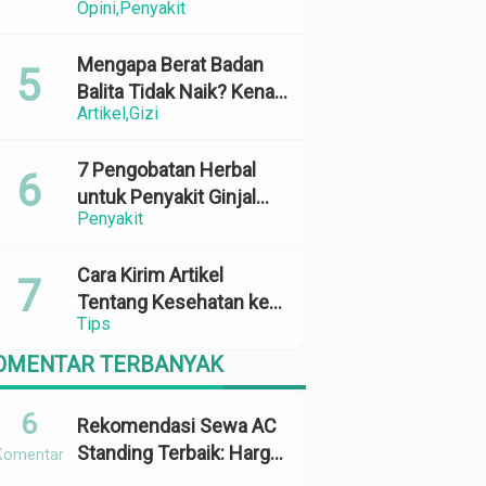
Opini
Penyakit
Perubahan Cuaca yang
Ekstrem
Mengapa Berat Badan
Balita Tidak Naik? Kenali
Artikel
Gizi
Penyebab dan Solusinya
7 Pengobatan Herbal
untuk Penyakit Ginjal
Penyakit
yang Terbukti Efektif
dan Aman
Cara Kirim Artikel
Tentang Kesehatan ke
Tips
Media Online: 100%
Terbit
OMENTAR TERBANYAK
6
Rekomendasi Sewa AC
Standing Terbaik: Harga,
Komentar
Kapasitas &