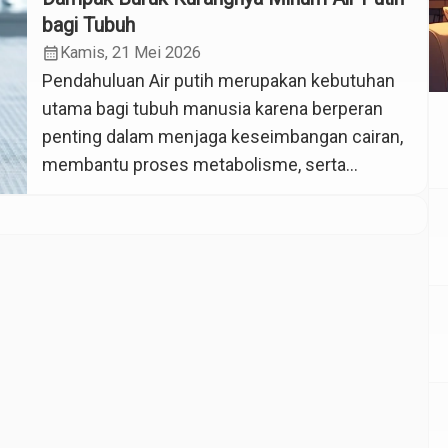
bagi Tubuh
calendar_month
Kamis, 21 Mei 2026
Pendahuluan Air putih merupakan kebutuhan
utama bagi tubuh manusia karena berperan
penting dalam menjaga keseimbangan cairan,
membantu proses metabolisme, serta
menjaga fungsi organ tubuh agar tetap
optimal. Namun, pada kenyataannya masih
banyak masyarakat yang sering melupakan
kebiasaan sederhana ini. Di tengah
meningkatnya tren gaya hidup sehat dan pola
makan seimbang, konsumsi air putih justru
sering […]