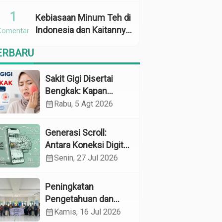
Penggunaan
1
Kebiasaan Minum Teh di
Indonesia dan Kaitannya
Komentar
dengan Zat Tanin
ERBARU
sebagai Faktor Risiko
Anemia
Sakit Gigi Disertai
Bengkak: Kapan
Harus Khawatir dan
calendar_month
Rabu, 5 Agt 2026
Apa yang Perlu
Dilakukan?
Generasi Scroll:
Antara Koneksi Digital
dan Kerapuhan
calendar_month
Senin, 27 Jul 2026
Mental
Peningkatan
Pengetahuan dan
Perilaku Pemeliharaan
calendar_month
Kamis, 16 Jul 2026