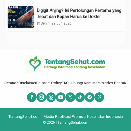
Digigit Anjing? Ini Pertolongan Pertama yang
Tepat dan Kapan Harus ke Dokter
calendar_month
Senin, 29 Jun 2026
Beranda
Disclaimer
Editorial Policy
FAQ
Hubungi Kami
Indeks
Index Berita
Kod
TentangSehat.com - Media Publikasi Promosi Kesehatan Indonesia
© 2026 | TentangSehat.com