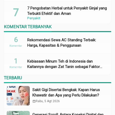
7 Pengobatan Herbal untuk Penyakit Ginjal yang
Terbukti Efektif dan Aman
Penyakit
KOMENTAR TERBANYAK
6
Rekomendasi Sewa AC Standing Terbaik:
Harga, Kapasitas & Penggunaan
Komentar
1
Kebiasaan Minum Teh di Indonesia dan
Kaitannya dengan Zat Tanin sebagai Faktor
Komentar
Risiko Anemia
TERBARU
Sakit Gigi Disertai Bengkak: Kapan Harus
Khawatir dan Apa yang Perlu Dilakukan?
calendar_month
Rabu, 5 Agt 2026
Generasi Scroll: Antara Koneksi Digital dan