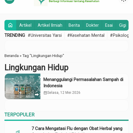
home
Artikel
Artikel Ilmiah
Berita
Dokter
Esai
Gigi
TRENDING
#Universitas Yarsi
#Kesehatan Mental
#Psikologi
Beranda
»
Tag "Lingkungan Hidup"
Lingkungan Hidup
Menanggulangi Permasalahan Sampah di
Indonesia
calendar_month
Selasa, 12 Mei 2026
TERPOPULER
7 Cara Mengatasi Flu dengan Obat Herbal yang