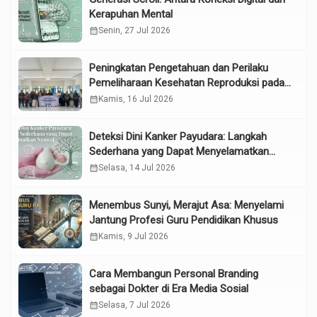
Kerapuhan Mental
calendar_month
Senin, 27 Jul 2026
Peningkatan Pengetahuan dan Perilaku
Pemeliharaan Kesehatan Reproduksi pada
Lansia melalui Edukasi dan Konseling di
calendar_month
Kamis, 16 Jul 2026
UPTD Pelayanan Sosial Lanjut Usia Binjai
Deteksi Dini Kanker Payudara: Langkah
Sederhana yang Dapat Menyelamatkan
Nyawa
calendar_month
Selasa, 14 Jul 2026
Menembus Sunyi, Merajut Asa: Menyelami
Jantung Profesi Guru Pendidikan Khusus
calendar_month
Kamis, 9 Jul 2026
Cara Membangun Personal Branding
sebagai Dokter di Era Media Sosial
calendar_month
Selasa, 7 Jul 2026