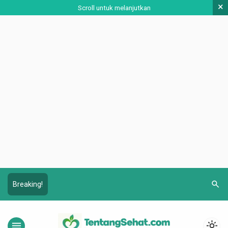
×
Scroll untuk melanjutkan
search
Breaking!
menu
light_mode