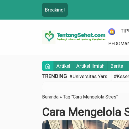
Breaking!
HOME
TIP
PEDOMAN
home
Artikel
Artikel Ilmiah
Berita
TRENDING
#Universitas Yarsi
#Keseh
Beranda
»
Tag "Cara Mengelola Stres"
Cara Mengelola 