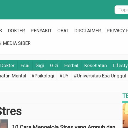
S
DOKTER
PENYAKIT
OBAT
DISCLAIMER
PRIVACY 
 MEDIA SIBER
Dokter
Esai
Gigi
Gizi
Herbal
Kesehatan
Lifesty
atan Mental
#Psikologi
#UY
#Universitas Esa Unggul
T
Stres
10 Cara Mengelola Stres yang Ampuh dan