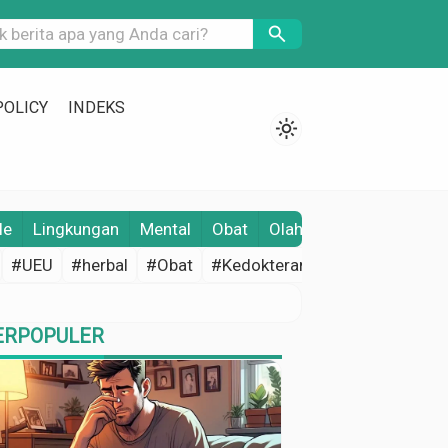
search
POLICY
INDEKS
light_mode
le
Lingkungan
Mental
Obat
Olahraga
Opini
Pene
#UEU
#herbal
#Obat
#Kedokteran
#Edukasi Keseh
ERPOPULER