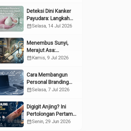
Kesehatan
Reproduksi pada
Deteksi Dini Kanker
Lansia melalui
Payudara: Langkah
Edukasi dan
Sederhana yang
calendar_month
Selasa, 14 Jul 2026
Konseling di UPTD
Dapat Menyelamatkan
Pelayanan Sosial
Nyawa
Menembus Sunyi,
Lanjut Usia Binjai
Merajut Asa:
Menyelami Jantung
calendar_month
Kamis, 9 Jul 2026
Profesi Guru
Pendidikan Khusus
Cara Membangun
Personal Branding
sebagai Dokter di Era
calendar_month
Selasa, 7 Jul 2026
Media Sosial
Digigit Anjing? Ini
Pertolongan Pertama
yang Tepat dan Kapan
calendar_month
Senin, 29 Jun 2026
Harus ke Dokter