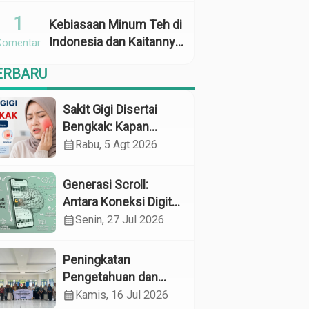
Penggunaan
1
Kebiasaan Minum Teh di
Indonesia dan Kaitannya
Komentar
dengan Zat Tanin
ERBARU
sebagai Faktor Risiko
Anemia
Sakit Gigi Disertai
Bengkak: Kapan
Harus Khawatir dan
calendar_month
Rabu, 5 Agt 2026
Apa yang Perlu
Dilakukan?
Generasi Scroll:
Antara Koneksi Digital
dan Kerapuhan
calendar_month
Senin, 27 Jul 2026
Mental
Peningkatan
Pengetahuan dan
Perilaku Pemeliharaan
calendar_month
Kamis, 16 Jul 2026