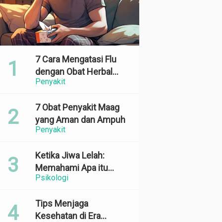
7 Cara Mengatasi Flu
dengan Obat Herbal
Penyakit
yang Ampuh dan
Terbukti Efektif
7 Obat Penyakit Maag
yang Aman dan Ampuh
Penyakit
Ketika Jiwa Lelah:
Memahami Apa itu
Psikologi
Emotional Exhaustion
Tips Menjaga
Kesehatan di Era