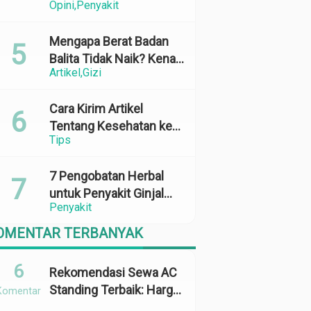
Opini
Penyakit
Perubahan Cuaca yang
Ekstrem
Mengapa Berat Badan
Balita Tidak Naik? Kenali
Artikel
Gizi
Penyebab dan Solusinya
Cara Kirim Artikel
Tentang Kesehatan ke
Tips
Media Online: 100%
Terbit
7 Pengobatan Herbal
untuk Penyakit Ginjal
Penyakit
yang Terbukti Efektif
dan Aman
OMENTAR TERBANYAK
6
Rekomendasi Sewa AC
Standing Terbaik: Harga,
Komentar
Kapasitas &