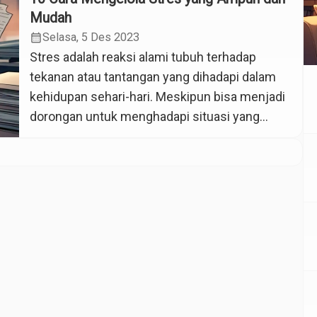
Mudah
calendar_month
Selasa, 5 Des 2023
Stres adalah reaksi alami tubuh terhadap
tekanan atau tantangan yang dihadapi dalam
kehidupan sehari-hari. Meskipun bisa menjadi
dorongan untuk menghadapi situasi yang
menantang, stres yang berkepanjangan dapat
memberikan dampak buruk bagi kesehatan
fisik dan mental kita. Nah mari kita cari tahu
cara mengelola stres pada artikel berikut. Jadi
penting untuk mengelola stres dengan cara
yang […]