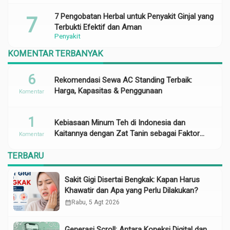
7 Pengobatan Herbal untuk Penyakit Ginjal yang
Terbukti Efektif dan Aman
Penyakit
KOMENTAR TERBANYAK
6
Rekomendasi Sewa AC Standing Terbaik:
Harga, Kapasitas & Penggunaan
Komentar
1
Kebiasaan Minum Teh di Indonesia dan
Kaitannya dengan Zat Tanin sebagai Faktor
Komentar
Risiko Anemia
TERBARU
Sakit Gigi Disertai Bengkak: Kapan Harus
Khawatir dan Apa yang Perlu Dilakukan?
calendar_month
Rabu, 5 Agt 2026
Generasi Scroll: Antara Koneksi Digital dan