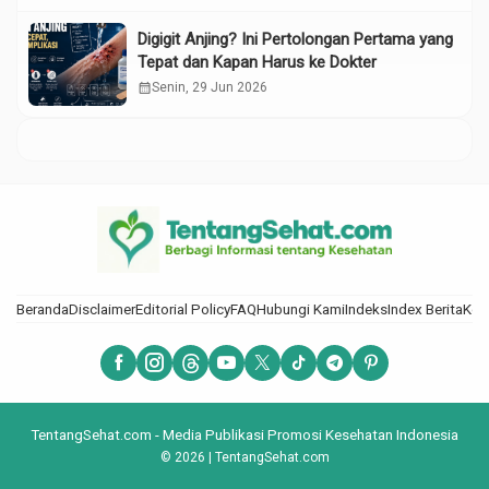
Digigit Anjing? Ini Pertolongan Pertama yang
Tepat dan Kapan Harus ke Dokter
calendar_month
Senin, 29 Jun 2026
Beranda
Disclaimer
Editorial Policy
FAQ
Hubungi Kami
Indeks
Index Berita
Kod
TentangSehat.com - Media Publikasi Promosi Kesehatan Indonesia
© 2026 | TentangSehat.com