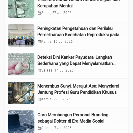
Kerapuhan Mental
calendar_month
Senin, 27 Jul 2026
Peningkatan Pengetahuan dan Perilaku
Pemeliharaan Kesehatan Reproduksi pada
Lansia melalui Edukasi dan Konseling di
calendar_month
Kamis, 16 Jul 2026
UPTD Pelayanan Sosial Lanjut Usia Binjai
Deteksi Dini Kanker Payudara: Langkah
Sederhana yang Dapat Menyelamatkan
Nyawa
calendar_month
Selasa, 14 Jul 2026
Menembus Sunyi, Merajut Asa: Menyelami
Jantung Profesi Guru Pendidikan Khusus
calendar_month
Kamis, 9 Jul 2026
Cara Membangun Personal Branding
sebagai Dokter di Era Media Sosial
calendar_month
Selasa, 7 Jul 2026