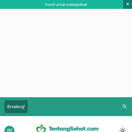
×
Scroll untuk melanjutkan
search
Breaking!
menu
light_mode