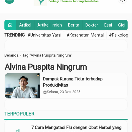
home
Artikel
Artikel Ilmiah
Berita
Dokter
Esai
Gigi
TRENDING
#Universitas Yarsi
#Kesehatan Mental
#Psikologi
Beranda
»
Tag "Alvina Puspita Ningrum"
Alvina Puspita Ningrum
Dampak Kurang Tidur terhadap
Produktivitas
calendar_month
Selasa, 23 Des 2025
TERPOPULER
7 Cara Mengatasi Flu dengan Obat Herbal yang