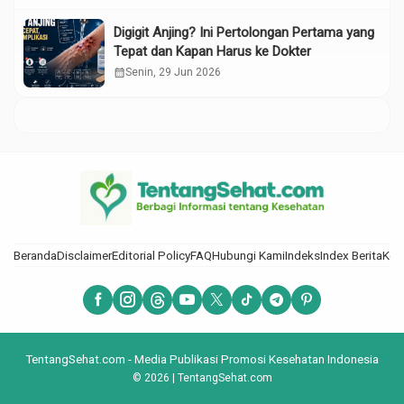
Digigit Anjing? Ini Pertolongan Pertama yang
Tepat dan Kapan Harus ke Dokter
calendar_month
Senin, 29 Jun 2026
Beranda
Disclaimer
Editorial Policy
FAQ
Hubungi Kami
Indeks
Index Berita
Kod
TentangSehat.com - Media Publikasi Promosi Kesehatan Indonesia
© 2026 | TentangSehat.com