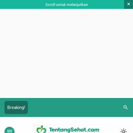
×
Scroll untuk melanjutkan
search
Breaking!
menu
light_mode