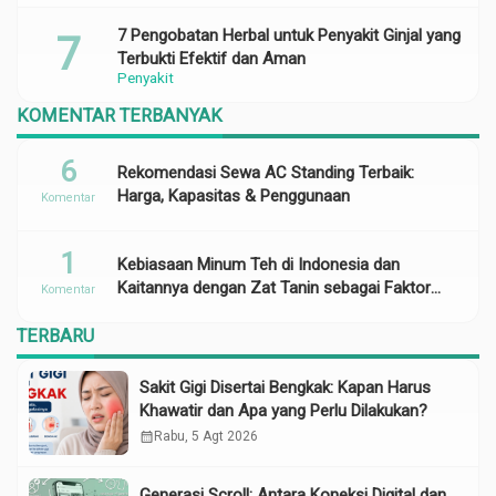
7 Pengobatan Herbal untuk Penyakit Ginjal yang
Terbukti Efektif dan Aman
Penyakit
KOMENTAR TERBANYAK
6
Rekomendasi Sewa AC Standing Terbaik:
Harga, Kapasitas & Penggunaan
Komentar
1
Kebiasaan Minum Teh di Indonesia dan
Kaitannya dengan Zat Tanin sebagai Faktor
Komentar
Risiko Anemia
TERBARU
Sakit Gigi Disertai Bengkak: Kapan Harus
Khawatir dan Apa yang Perlu Dilakukan?
calendar_month
Rabu, 5 Agt 2026
Generasi Scroll: Antara Koneksi Digital dan