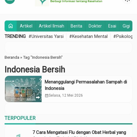
home
Artikel
Artikel Ilmiah
Berita
Dokter
Esai
Gigi
TRENDING
#Universitas Yarsi
#Kesehatan Mental
#Psikologi
Beranda
»
Tag "Indonesia Bersih"
Indonesia Bersih
Menanggulangi Permasalahan Sampah di
Indonesia
calendar_month
Selasa, 12 Mei 2026
TERPOPULER
7 Cara Mengatasi Flu dengan Obat Herbal yang