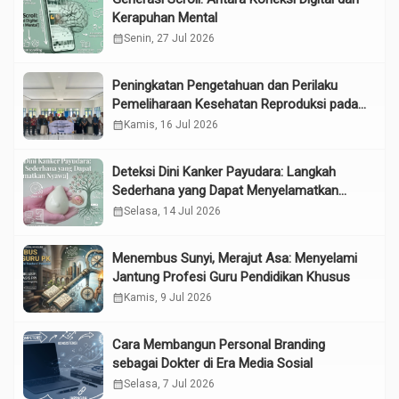
Kerapuhan Mental
calendar_month
Senin, 27 Jul 2026
Peningkatan Pengetahuan dan Perilaku
Pemeliharaan Kesehatan Reproduksi pada
Lansia melalui Edukasi dan Konseling di
calendar_month
Kamis, 16 Jul 2026
UPTD Pelayanan Sosial Lanjut Usia Binjai
Deteksi Dini Kanker Payudara: Langkah
Sederhana yang Dapat Menyelamatkan
Nyawa
calendar_month
Selasa, 14 Jul 2026
Menembus Sunyi, Merajut Asa: Menyelami
Jantung Profesi Guru Pendidikan Khusus
calendar_month
Kamis, 9 Jul 2026
Cara Membangun Personal Branding
sebagai Dokter di Era Media Sosial
calendar_month
Selasa, 7 Jul 2026