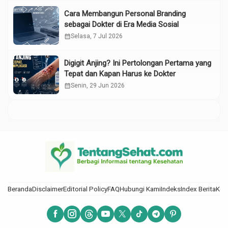
Cara Membangun Personal Branding
sebagai Dokter di Era Media Sosial
calendar_month
Selasa, 7 Jul 2026
Digigit Anjing? Ini Pertolongan Pertama yang
Tepat dan Kapan Harus ke Dokter
calendar_month
Senin, 29 Jun 2026
Beranda
Disclaimer
Editorial Policy
FAQ
Hubungi Kami
Indeks
Index Berita
Kod