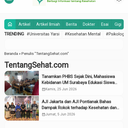
home
Artikel
Artikel Ilmiah
Berita
Dokter
Esai
Gigi
TRENDING
#Universitas Yarsi
#Kesehatan Mental
#Psikologi
Beranda
»
Penulis "TentangSehat.com"
TentangSehat.com
Tanamkan PHBS Sejak Dini, Mahasiswa
Kebidanan UM Surabaya Edukasi Siswa
SD Bahreisy
calendar_month
Kamis, 25 Jun 2026
AJI Jakarta dan AJI Pontianak Bahas
Dampak Rokok terhadap Kesehatan dan
Ekonomi Lewat Film “Di Balik Ilusi
calendar_month
Jumat, 5 Jun 2026
Tembakau”