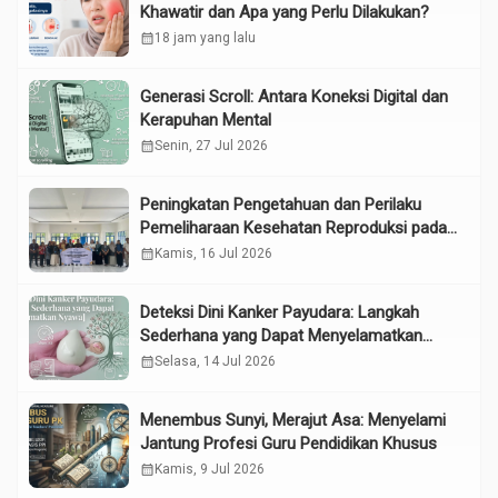
Khawatir dan Apa yang Perlu Dilakukan?
calendar_month
18 jam yang lalu
Generasi Scroll: Antara Koneksi Digital dan
Kerapuhan Mental
calendar_month
Senin, 27 Jul 2026
Peningkatan Pengetahuan dan Perilaku
Pemeliharaan Kesehatan Reproduksi pada
Lansia melalui Edukasi dan Konseling di
calendar_month
Kamis, 16 Jul 2026
UPTD Pelayanan Sosial Lanjut Usia Binjai
Deteksi Dini Kanker Payudara: Langkah
Sederhana yang Dapat Menyelamatkan
Nyawa
calendar_month
Selasa, 14 Jul 2026
Menembus Sunyi, Merajut Asa: Menyelami
Jantung Profesi Guru Pendidikan Khusus
calendar_month
Kamis, 9 Jul 2026