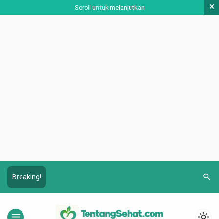
×
Scroll untuk melanjutkan
search
Breaking!
menu
light_mode