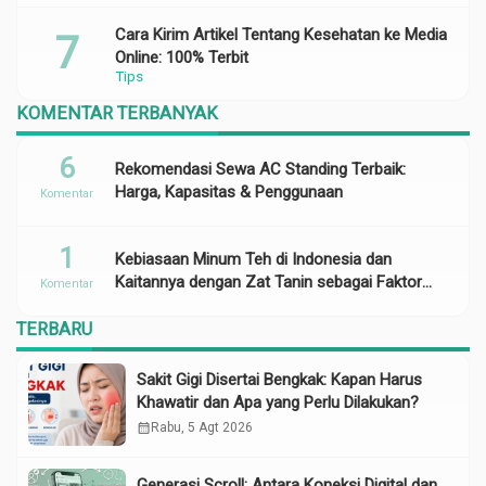
Cara Kirim Artikel Tentang Kesehatan ke Media
Online: 100% Terbit
Tips
KOMENTAR TERBANYAK
6
Rekomendasi Sewa AC Standing Terbaik:
Harga, Kapasitas & Penggunaan
Komentar
1
Kebiasaan Minum Teh di Indonesia dan
Kaitannya dengan Zat Tanin sebagai Faktor
Komentar
Risiko Anemia
TERBARU
Sakit Gigi Disertai Bengkak: Kapan Harus
Khawatir dan Apa yang Perlu Dilakukan?
calendar_month
Rabu, 5 Agt 2026
Generasi Scroll: Antara Koneksi Digital dan