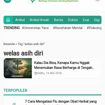
home
Artikel
Artikel Ilmiah
Berita
Dokter
Esai
Gigi
TRENDING
#Universitas Yarsi
#Kesehatan Mental
#Psikologi
Beranda
»
Tag "welas asih diri"
welas asih diri
Kalau Dia Bisa, Kenapa Kamu Nggak:
Menemukan Rasa Berharga di Tengah
Dunia yang Menuntut Keseragaman
calendar_month
Sabtu, 16 Mei 2026
TERPOPULER
7 Cara Mengatasi Flu dengan Obat Herbal yang