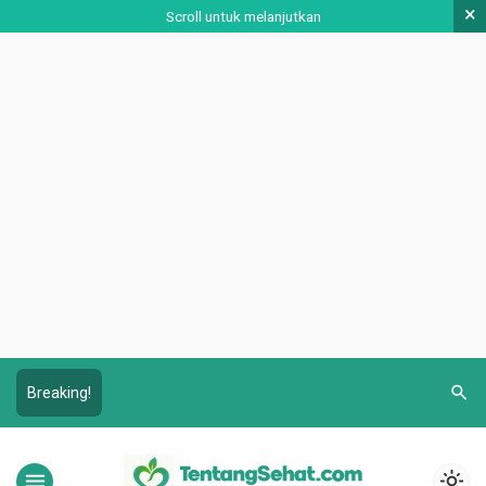
×
Scroll untuk melanjutkan
search
Breaking!
menu
light_mode