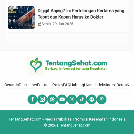
Digigit Anjing? Ini Pertolongan Pertama yang
Tepat dan Kapan Harus ke Dokter
calendar_month
Senin, 29 Jun 2026
Beranda
Disclaimer
Editorial Policy
FAQ
Hubungi Kami
Indeks
Index Berita
Kod
TentangSehat.com - Media Publikasi Promosi Kesehatan Indonesia
© 2026 | TentangSehat.com