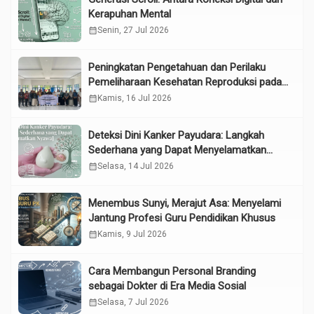
Kerapuhan Mental
calendar_month
Senin, 27 Jul 2026
Peningkatan Pengetahuan dan Perilaku
Pemeliharaan Kesehatan Reproduksi pada
Lansia melalui Edukasi dan Konseling di
calendar_month
Kamis, 16 Jul 2026
UPTD Pelayanan Sosial Lanjut Usia Binjai
Deteksi Dini Kanker Payudara: Langkah
Sederhana yang Dapat Menyelamatkan
Nyawa
calendar_month
Selasa, 14 Jul 2026
Menembus Sunyi, Merajut Asa: Menyelami
Jantung Profesi Guru Pendidikan Khusus
calendar_month
Kamis, 9 Jul 2026
Cara Membangun Personal Branding
sebagai Dokter di Era Media Sosial
calendar_month
Selasa, 7 Jul 2026