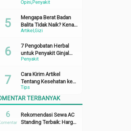
Opini
Penyakit
Perubahan Cuaca yang
Ekstrem
Mengapa Berat Badan
Balita Tidak Naik? Kenali
Artikel
Gizi
Penyebab dan Solusinya
7 Pengobatan Herbal
untuk Penyakit Ginjal
Penyakit
yang Terbukti Efektif
dan Aman
Cara Kirim Artikel
Tentang Kesehatan ke
Tips
Media Online: 100%
Terbit
OMENTAR TERBANYAK
6
Rekomendasi Sewa AC
Standing Terbaik: Harga,
Komentar
Kapasitas &