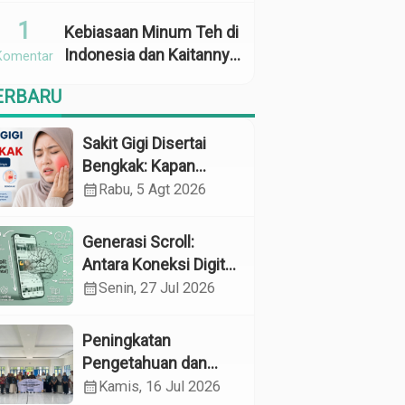
Penggunaan
1
Kebiasaan Minum Teh di
Indonesia dan Kaitannya
Komentar
dengan Zat Tanin
ERBARU
sebagai Faktor Risiko
Anemia
Sakit Gigi Disertai
Bengkak: Kapan
Harus Khawatir dan
calendar_month
Rabu, 5 Agt 2026
Apa yang Perlu
Dilakukan?
Generasi Scroll:
Antara Koneksi Digital
dan Kerapuhan
calendar_month
Senin, 27 Jul 2026
Mental
Peningkatan
Pengetahuan dan
Perilaku Pemeliharaan
calendar_month
Kamis, 16 Jul 2026