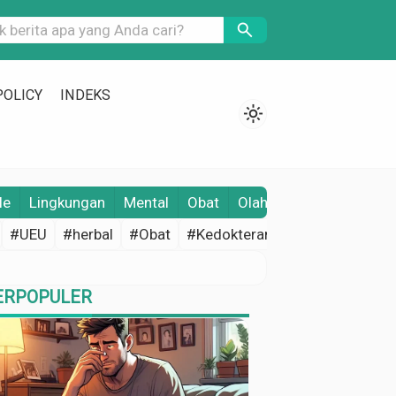
search
POLICY
INDEKS
light_mode
le
Lingkungan
Mental
Obat
Olahraga
Opini
Pene
#UEU
#herbal
#Obat
#Kedokteran
#Edukasi Keseh
ERPOPULER