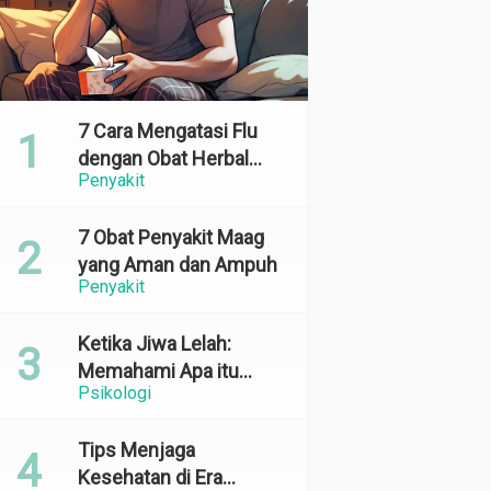
7 Cara Mengatasi Flu
dengan Obat Herbal
Penyakit
yang Ampuh dan
Terbukti Efektif
7 Obat Penyakit Maag
yang Aman dan Ampuh
Penyakit
Ketika Jiwa Lelah:
Memahami Apa itu
Psikologi
Emotional Exhaustion
Tips Menjaga
Kesehatan di Era