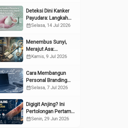
Kesehatan
Reproduksi pada
Deteksi Dini Kanker
Lansia melalui
Payudara: Langkah
Edukasi dan
Sederhana yang
calendar_month
Selasa, 14 Jul 2026
Konseling di UPTD
Dapat Menyelamatkan
Pelayanan Sosial
Nyawa
Menembus Sunyi,
Lanjut Usia Binjai
Merajut Asa:
Menyelami Jantung
calendar_month
Kamis, 9 Jul 2026
Profesi Guru
Pendidikan Khusus
Cara Membangun
Personal Branding
sebagai Dokter di Era
calendar_month
Selasa, 7 Jul 2026
Media Sosial
Digigit Anjing? Ini
Pertolongan Pertama
yang Tepat dan Kapan
calendar_month
Senin, 29 Jun 2026
Harus ke Dokter