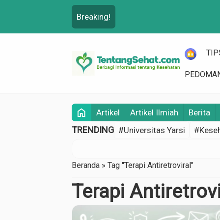
Breaking!
HOME
TIP
PEDOMAN
home
Artikel
Artikel Ilmiah
Berita
TRENDING
#Universitas Yarsi
#Keseh
Beranda
»
Tag "Terapi Antiretroviral"
Terapi Antiretrovi