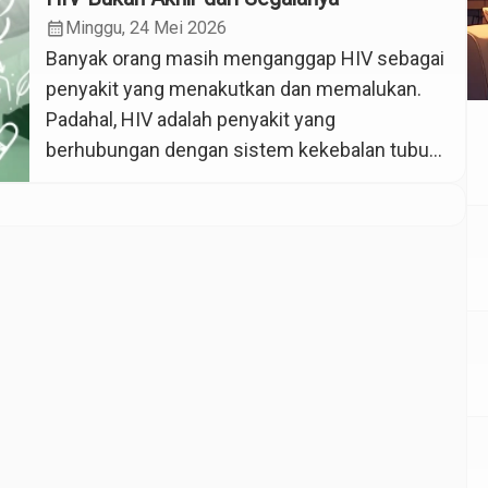
calendar_month
Minggu, 24 Mei 2026
Banyak orang masih menganggap HIV sebagai
penyakit yang menakutkan dan memalukan.
Padahal, HIV adalah penyakit yang
berhubungan dengan sistem kekebalan tubuh
dan bisa dialami siapa saja. Kurangnya
pengetahuan membuat penderita HIV sering
mendapatkan stigma dari masyarakat. Karena
itu, penting untuk memahami HIV dengan lebih
benar dan tidak langsung menghakimi
seseorang. HIV atau Human
Immunodeficiency Virus […]