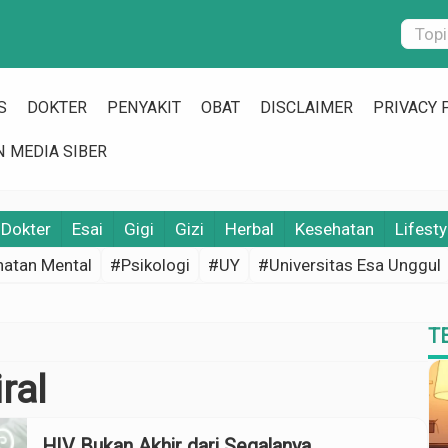
S
DOKTER
PENYAKIT
OBAT
DISCLAIMER
PRIVACY 
 MEDIA SIBER
Dokter
Esai
Gigi
Gizi
Herbal
Kesehatan
Lifesty
atan Mental
#Psikologi
#UY
#Universitas Esa Unggul
T
ral
HIV Bukan Akhir dari Segalanya