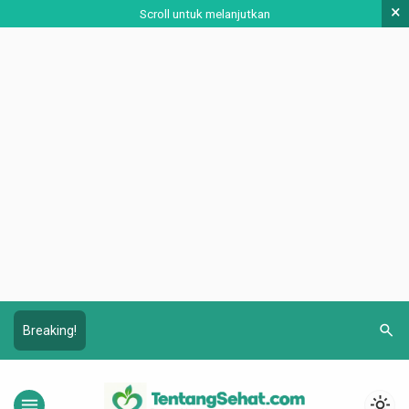
×
Scroll untuk melanjutkan
search
Breaking!
menu
light_mode