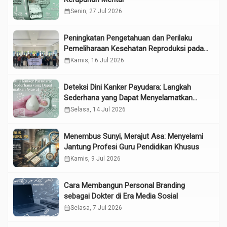
calendar_month
Senin, 27 Jul 2026
Peningkatan Pengetahuan dan Perilaku
Pemeliharaan Kesehatan Reproduksi pada
Lansia melalui Edukasi dan Konseling di
calendar_month
Kamis, 16 Jul 2026
UPTD Pelayanan Sosial Lanjut Usia Binjai
Deteksi Dini Kanker Payudara: Langkah
Sederhana yang Dapat Menyelamatkan
Nyawa
calendar_month
Selasa, 14 Jul 2026
Menembus Sunyi, Merajut Asa: Menyelami
Jantung Profesi Guru Pendidikan Khusus
calendar_month
Kamis, 9 Jul 2026
Cara Membangun Personal Branding
sebagai Dokter di Era Media Sosial
calendar_month
Selasa, 7 Jul 2026