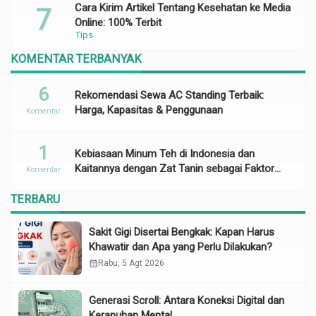
Cara Kirim Artikel Tentang Kesehatan ke Media
Online: 100% Terbit
Tips
KOMENTAR TERBANYAK
6
Rekomendasi Sewa AC Standing Terbaik:
Harga, Kapasitas & Penggunaan
Komentar
1
Kebiasaan Minum Teh di Indonesia dan
Kaitannya dengan Zat Tanin sebagai Faktor
Komentar
Risiko Anemia
TERBARU
Sakit Gigi Disertai Bengkak: Kapan Harus
Khawatir dan Apa yang Perlu Dilakukan?
calendar_month
Rabu, 5 Agt 2026
Generasi Scroll: Antara Koneksi Digital dan
Kerapuhan Mental