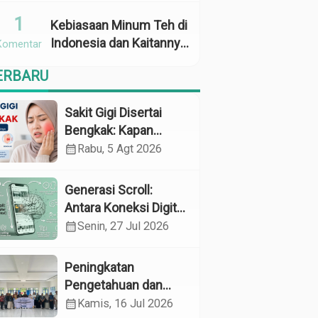
Penggunaan
1
Kebiasaan Minum Teh di
Indonesia dan Kaitannya
Komentar
dengan Zat Tanin
ERBARU
sebagai Faktor Risiko
Anemia
Sakit Gigi Disertai
Bengkak: Kapan
Harus Khawatir dan
calendar_month
Rabu, 5 Agt 2026
Apa yang Perlu
Dilakukan?
Generasi Scroll:
Antara Koneksi Digital
dan Kerapuhan
calendar_month
Senin, 27 Jul 2026
Mental
Peningkatan
Pengetahuan dan
Perilaku Pemeliharaan
calendar_month
Kamis, 16 Jul 2026