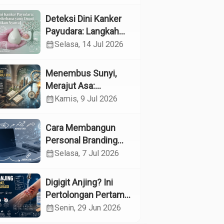
Kesehatan
Reproduksi pada
Deteksi Dini Kanker
Lansia melalui
Payudara: Langkah
Edukasi dan
Sederhana yang
calendar_month
Selasa, 14 Jul 2026
Konseling di UPTD
Dapat Menyelamatkan
Pelayanan Sosial
Nyawa
Menembus Sunyi,
Lanjut Usia Binjai
Merajut Asa:
Menyelami Jantung
calendar_month
Kamis, 9 Jul 2026
Profesi Guru
Pendidikan Khusus
Cara Membangun
Personal Branding
sebagai Dokter di Era
calendar_month
Selasa, 7 Jul 2026
Media Sosial
Digigit Anjing? Ini
Pertolongan Pertama
yang Tepat dan Kapan
calendar_month
Senin, 29 Jun 2026
Harus ke Dokter