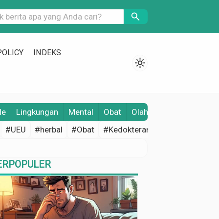
search
POLICY
INDEKS
light_mode
le
Lingkungan
Mental
Obat
Olahraga
Opini
Pene
#UEU
#herbal
#Obat
#Kedokteran
#Edukasi Keseh
ERPOPULER