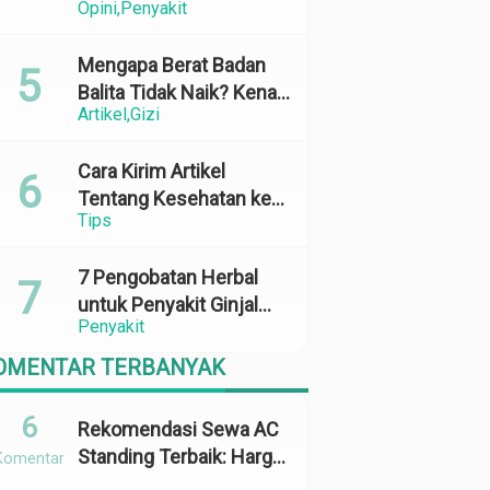
Opini
Penyakit
Perubahan Cuaca yang
Ekstrem
Mengapa Berat Badan
Balita Tidak Naik? Kenali
Artikel
Gizi
Penyebab dan Solusinya
Cara Kirim Artikel
Tentang Kesehatan ke
Tips
Media Online: 100%
Terbit
7 Pengobatan Herbal
untuk Penyakit Ginjal
Penyakit
yang Terbukti Efektif
dan Aman
OMENTAR TERBANYAK
6
Rekomendasi Sewa AC
Standing Terbaik: Harga,
Komentar
Kapasitas &