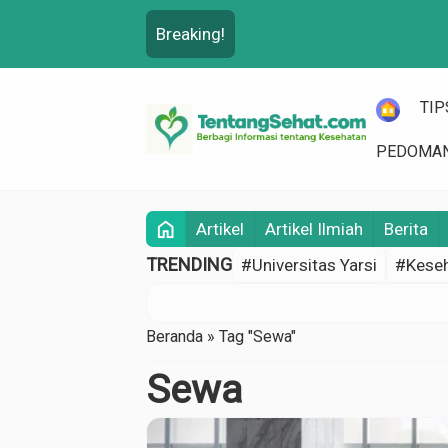
Breaking!
HOME
TIP
PEDOMAN
home
Artikel
Artikel Ilmiah
Berita
TRENDING
#Universitas Yarsi
#Keseh
Beranda
»
Tag "Sewa"
Sewa