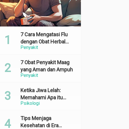
7 Cara Mengatasi Flu
dengan Obat Herbal
Penyakit
yang Ampuh dan
Terbukti Efektif
7 Obat Penyakit Maag
yang Aman dan Ampuh
Penyakit
Ketika Jiwa Lelah:
Memahami Apa itu
Psikologi
Emotional Exhaustion
Tips Menjaga
Kesehatan di Era