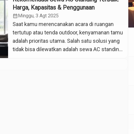
Harga, Kapasitas & Penggunaan
calendar_month
Minggu, 3 Agt 2025
Saat kamu merencanakan acara di ruangan
tertutup atau tenda outdoor, kenyamanan tamu
adalah prioritas utama. Salah satu solusi yang
tidak bisa dilewatkan adalah sewa AC standing.
Selain praktis dan efisien, AC jenis ini juga
mudah dipindahkan dan cocok untuk berbagai
kebutuhan acara. Artikel ini akan membahas
secara lengkap rekomendasi, kapasitas,
hingga harga sewa AC standing […]