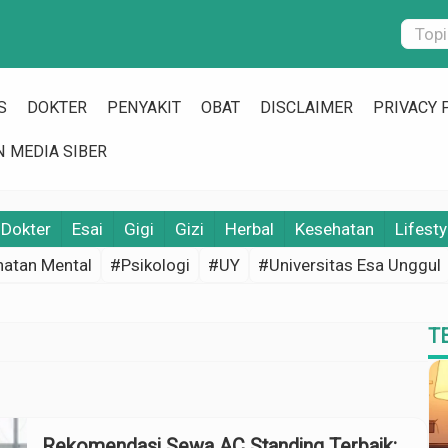
S
DOKTER
PENYAKIT
OBAT
DISCLAIMER
PRIVACY 
 MEDIA SIBER
Dokter
Esai
Gigi
Gizi
Herbal
Kesehatan
Lifesty
atan Mental
#Psikologi
#UY
#Universitas Esa Unggul
T
Rekomendasi Sewa AC Standing Terbaik: