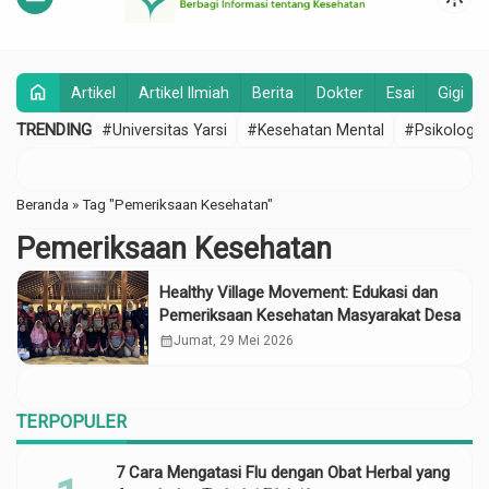
home
Artikel
Artikel Ilmiah
Berita
Dokter
Esai
Gigi
TRENDING
#Universitas Yarsi
#Kesehatan Mental
#Psikologi
Beranda
»
Tag "Pemeriksaan Kesehatan"
Pemeriksaan Kesehatan
Healthy Village Movement: Edukasi dan
Pemeriksaan Kesehatan Masyarakat Desa
calendar_month
Jumat, 29 Mei 2026
TERPOPULER
7 Cara Mengatasi Flu dengan Obat Herbal yang