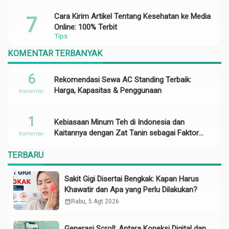
Cara Kirim Artikel Tentang Kesehatan ke Media
Online: 100% Terbit
Tips
KOMENTAR TERBANYAK
6
Rekomendasi Sewa AC Standing Terbaik:
Harga, Kapasitas & Penggunaan
Komentar
1
Kebiasaan Minum Teh di Indonesia dan
Kaitannya dengan Zat Tanin sebagai Faktor
Komentar
Risiko Anemia
TERBARU
Sakit Gigi Disertai Bengkak: Kapan Harus
Khawatir dan Apa yang Perlu Dilakukan?
calendar_month
Rabu, 5 Agt 2026
Generasi Scroll: Antara Koneksi Digital dan