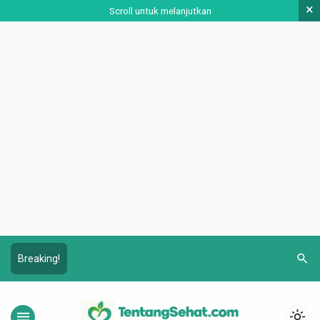
×
Scroll untuk melanjutkan
search
Breaking!
menu
light_mode