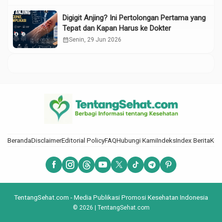
Digigit Anjing? Ini Pertolongan Pertama yang
Tepat dan Kapan Harus ke Dokter
calendar_month
Senin, 29 Jun 2026
Beranda
Disclaimer
Editorial Policy
FAQ
Hubungi Kami
Indeks
Index Berita
Kod
TentangSehat.com - Media Publikasi Promosi Kesehatan Indonesia
© 2026 | TentangSehat.com