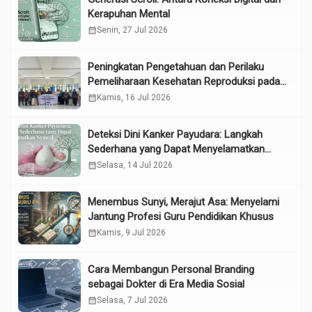
Kerapuhan Mental
calendar_month
Senin, 27 Jul 2026
Peningkatan Pengetahuan dan Perilaku
Pemeliharaan Kesehatan Reproduksi pada
Lansia melalui Edukasi dan Konseling di
calendar_month
Kamis, 16 Jul 2026
UPTD Pelayanan Sosial Lanjut Usia Binjai
Deteksi Dini Kanker Payudara: Langkah
Sederhana yang Dapat Menyelamatkan
Nyawa
calendar_month
Selasa, 14 Jul 2026
Menembus Sunyi, Merajut Asa: Menyelami
Jantung Profesi Guru Pendidikan Khusus
calendar_month
Kamis, 9 Jul 2026
Cara Membangun Personal Branding
sebagai Dokter di Era Media Sosial
calendar_month
Selasa, 7 Jul 2026