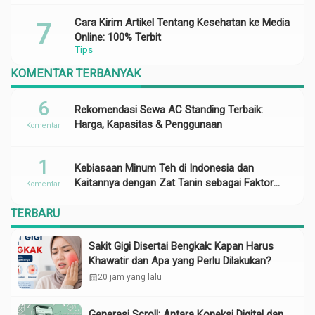
Cara Kirim Artikel Tentang Kesehatan ke Media
Online: 100% Terbit
Tips
KOMENTAR TERBANYAK
6
Rekomendasi Sewa AC Standing Terbaik:
Harga, Kapasitas & Penggunaan
Komentar
1
Kebiasaan Minum Teh di Indonesia dan
Kaitannya dengan Zat Tanin sebagai Faktor
Komentar
Risiko Anemia
TERBARU
Sakit Gigi Disertai Bengkak: Kapan Harus
Khawatir dan Apa yang Perlu Dilakukan?
calendar_month
20 jam yang lalu
Generasi Scroll: Antara Koneksi Digital dan