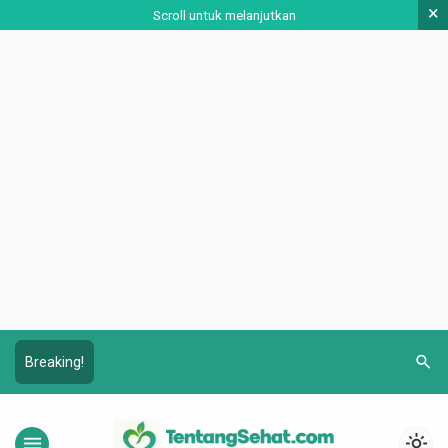
×
Scroll untuk melanjutkan
search
Breaking!
menu
light_mode