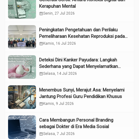
Kerapuhan Mental
calendar_month
Senin, 27 Jul 2026
Peningkatan Pengetahuan dan Perilaku
Pemeliharaan Kesehatan Reproduksi pada
Lansia melalui Edukasi dan Konseling di
calendar_month
Kamis, 16 Jul 2026
UPTD Pelayanan Sosial Lanjut Usia Binjai
Deteksi Dini Kanker Payudara: Langkah
Sederhana yang Dapat Menyelamatkan
Nyawa
calendar_month
Selasa, 14 Jul 2026
Menembus Sunyi, Merajut Asa: Menyelami
Jantung Profesi Guru Pendidikan Khusus
calendar_month
Kamis, 9 Jul 2026
Cara Membangun Personal Branding
sebagai Dokter di Era Media Sosial
calendar_month
Selasa, 7 Jul 2026