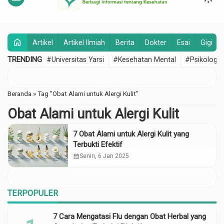
home
Artikel
Artikel Ilmiah
Berita
Dokter
Esai
Gigi
TRENDING
#Universitas Yarsi
#Kesehatan Mental
#Psikologi
Beranda
»
Tag "Obat Alami untuk Alergi Kulit"
Obat Alami untuk Alergi Kulit
7 Obat Alami untuk Alergi Kulit yang
Terbukti Efektif
calendar_month
Senin, 6 Jan 2025
TERPOPULER
7 Cara Mengatasi Flu dengan Obat Herbal yang