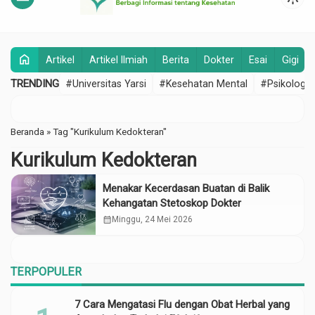
home
Artikel
Artikel Ilmiah
Berita
Dokter
Esai
Gigi
TRENDING
#Universitas Yarsi
#Kesehatan Mental
#Psikologi
Beranda
»
Tag "Kurikulum Kedokteran"
Kurikulum Kedokteran
Menakar Kecerdasan Buatan di Balik
Kehangatan Stetoskop Dokter
calendar_month
Minggu, 24 Mei 2026
TERPOPULER
7 Cara Mengatasi Flu dengan Obat Herbal yang