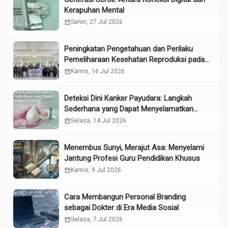
Kerapuhan Mental
calendar_month
Senin, 27 Jul 2026
Peningkatan Pengetahuan dan Perilaku
Pemeliharaan Kesehatan Reproduksi pada
Lansia melalui Edukasi dan Konseling di
calendar_month
Kamis, 16 Jul 2026
UPTD Pelayanan Sosial Lanjut Usia Binjai
Deteksi Dini Kanker Payudara: Langkah
Sederhana yang Dapat Menyelamatkan
Nyawa
calendar_month
Selasa, 14 Jul 2026
Menembus Sunyi, Merajut Asa: Menyelami
Jantung Profesi Guru Pendidikan Khusus
calendar_month
Kamis, 9 Jul 2026
Cara Membangun Personal Branding
sebagai Dokter di Era Media Sosial
calendar_month
Selasa, 7 Jul 2026