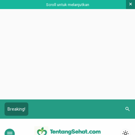
×
Scroll untuk melanjutkan
search
Breaking!
menu
light_mode