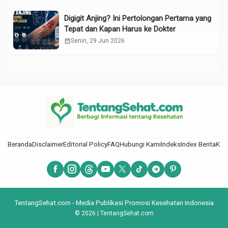
Digigit Anjing? Ini Pertolongan Pertama yang
Tepat dan Kapan Harus ke Dokter
calendar_month
Senin, 29 Jun 2026
Beranda
Disclaimer
Editorial Policy
FAQ
Hubungi Kami
Indeks
Index Berita
Kod
TentangSehat.com - Media Publikasi Promosi Kesehatan Indonesia
© 2026 | TentangSehat.com