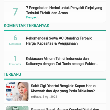
7 Pengobatan Herbal untuk Penyakit Ginjal yang
Terbukti Efektif dan Aman
Penyakit
KOMENTAR TERBANYAK
6
Rekomendasi Sewa AC Standing Terbaik:
Harga, Kapasitas & Penggunaan
Komentar
1
Kebiasaan Minum Teh di Indonesia dan
Kaitannya dengan Zat Tanin sebagai Faktor
Komentar
Risiko Anemia
TERBARU
Sakit Gigi Disertai Bengkak: Kapan Harus
Khawatir dan Apa yang Perlu Dilakukan?
calendar_month
Rabu, 5 Agt 2026
Generasi Scroll: Antara Koneksi Digital dan