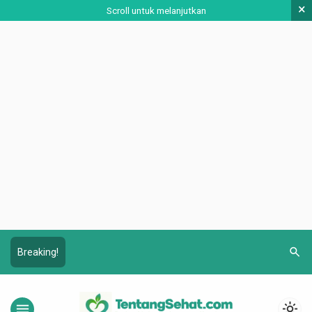
×
Scroll untuk melanjutkan
search
Breaking!
menu
light_mode