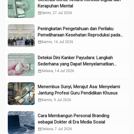
Kerapuhan Mental
calendar_month
Senin, 27 Jul 2026
Peningkatan Pengetahuan dan Perilaku
Pemeliharaan Kesehatan Reproduksi pada
Lansia melalui Edukasi dan Konseling di
calendar_month
Kamis, 16 Jul 2026
UPTD Pelayanan Sosial Lanjut Usia Binjai
Deteksi Dini Kanker Payudara: Langkah
Sederhana yang Dapat Menyelamatkan
Nyawa
calendar_month
Selasa, 14 Jul 2026
Menembus Sunyi, Merajut Asa: Menyelami
Jantung Profesi Guru Pendidikan Khusus
calendar_month
Kamis, 9 Jul 2026
Cara Membangun Personal Branding
sebagai Dokter di Era Media Sosial
calendar_month
Selasa, 7 Jul 2026