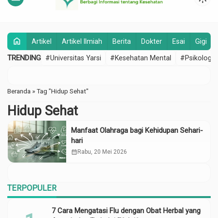
home
Artikel
Artikel Ilmiah
Berita
Dokter
Esai
Gigi
TRENDING
#Universitas Yarsi
#Kesehatan Mental
#Psikologi
Beranda
»
Tag "Hidup Sehat"
Hidup Sehat
Manfaat Olahraga bagi Kehidupan Sehari-
hari
calendar_month
Rabu, 20 Mei 2026
TERPOPULER
7 Cara Mengatasi Flu dengan Obat Herbal yang