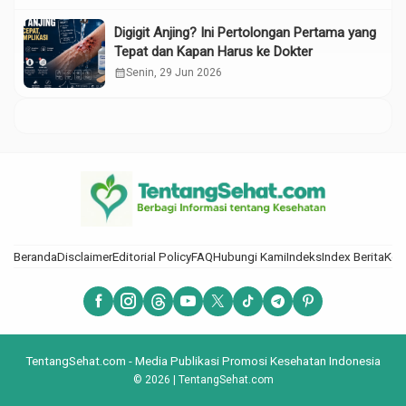
Digigit Anjing? Ini Pertolongan Pertama yang
Tepat dan Kapan Harus ke Dokter
calendar_month
Senin, 29 Jun 2026
Beranda
Disclaimer
Editorial Policy
FAQ
Hubungi Kami
Indeks
Index Berita
Kod
TentangSehat.com - Media Publikasi Promosi Kesehatan Indonesia
© 2026 | TentangSehat.com