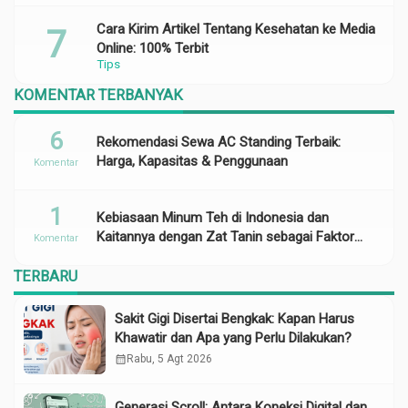
Cara Kirim Artikel Tentang Kesehatan ke Media
Online: 100% Terbit
Tips
KOMENTAR TERBANYAK
6
Rekomendasi Sewa AC Standing Terbaik:
Harga, Kapasitas & Penggunaan
Komentar
1
Kebiasaan Minum Teh di Indonesia dan
Kaitannya dengan Zat Tanin sebagai Faktor
Komentar
Risiko Anemia
TERBARU
Sakit Gigi Disertai Bengkak: Kapan Harus
Khawatir dan Apa yang Perlu Dilakukan?
calendar_month
Rabu, 5 Agt 2026
Generasi Scroll: Antara Koneksi Digital dan