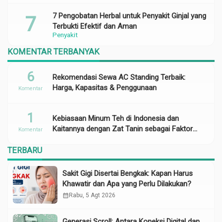
7 Pengobatan Herbal untuk Penyakit Ginjal yang
Terbukti Efektif dan Aman
Penyakit
KOMENTAR TERBANYAK
6
Rekomendasi Sewa AC Standing Terbaik:
Harga, Kapasitas & Penggunaan
Komentar
1
Kebiasaan Minum Teh di Indonesia dan
Kaitannya dengan Zat Tanin sebagai Faktor
Komentar
Risiko Anemia
TERBARU
Sakit Gigi Disertai Bengkak: Kapan Harus
Khawatir dan Apa yang Perlu Dilakukan?
calendar_month
Rabu, 5 Agt 2026
Generasi Scroll: Antara Koneksi Digital dan