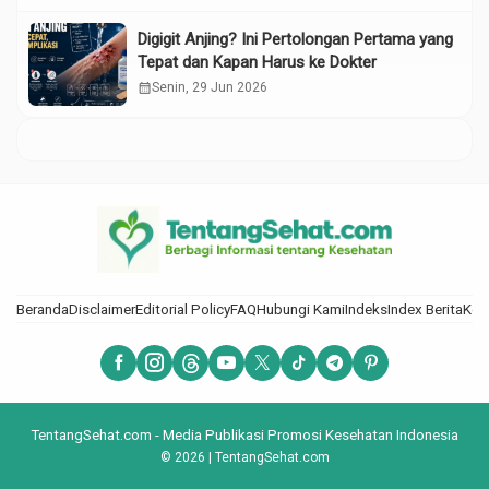
Digigit Anjing? Ini Pertolongan Pertama yang
Tepat dan Kapan Harus ke Dokter
calendar_month
Senin, 29 Jun 2026
Beranda
Disclaimer
Editorial Policy
FAQ
Hubungi Kami
Indeks
Index Berita
Kod
TentangSehat.com - Media Publikasi Promosi Kesehatan Indonesia
© 2026 | TentangSehat.com