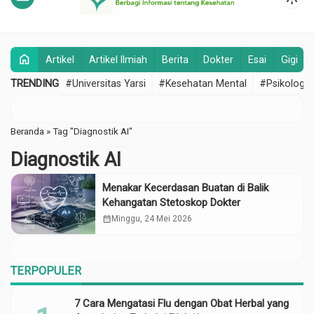
home
Artikel
Artikel Ilmiah
Berita
Dokter
Esai
Gigi
TRENDING
#Universitas Yarsi
#Kesehatan Mental
#Psikologi
Beranda
»
Tag "Diagnostik AI"
Diagnostik AI
Menakar Kecerdasan Buatan di Balik
Kehangatan Stetoskop Dokter
calendar_month
Minggu, 24 Mei 2026
TERPOPULER
7 Cara Mengatasi Flu dengan Obat Herbal yang