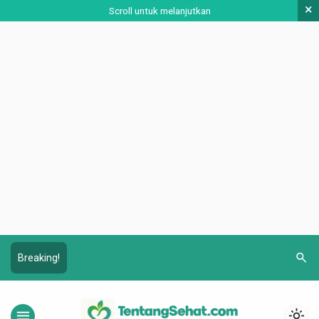
×
Scroll untuk melanjutkan
search
Breaking!
menu
light_mode