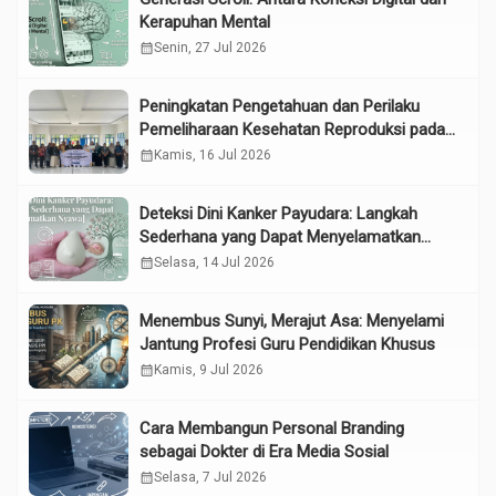
Kerapuhan Mental
calendar_month
Senin, 27 Jul 2026
Peningkatan Pengetahuan dan Perilaku
Pemeliharaan Kesehatan Reproduksi pada
Lansia melalui Edukasi dan Konseling di
calendar_month
Kamis, 16 Jul 2026
UPTD Pelayanan Sosial Lanjut Usia Binjai
Deteksi Dini Kanker Payudara: Langkah
Sederhana yang Dapat Menyelamatkan
Nyawa
calendar_month
Selasa, 14 Jul 2026
Menembus Sunyi, Merajut Asa: Menyelami
Jantung Profesi Guru Pendidikan Khusus
calendar_month
Kamis, 9 Jul 2026
Cara Membangun Personal Branding
sebagai Dokter di Era Media Sosial
calendar_month
Selasa, 7 Jul 2026