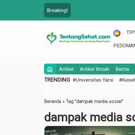
Breaking!
HOME
TIP
PEDOMAN
home
Artikel
Artikel Ilmiah
Berita
TRENDING
#Universitas Yarsi
#Keseh
Beranda
»
Tag "dampak media sosial"
dampak media so