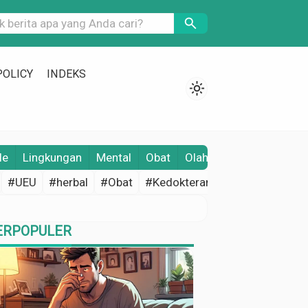
search
POLICY
INDEKS
light_mode
le
Lingkungan
Mental
Obat
Olahraga
Opini
Pene
#UEU
#herbal
#Obat
#Kedokteran
#Edukasi Keseh
ERPOPULER