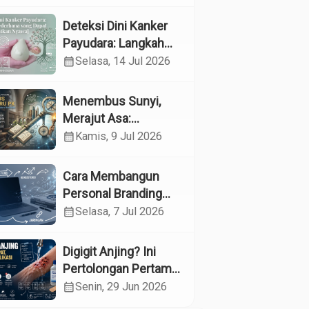
Kesehatan
Reproduksi pada
Deteksi Dini Kanker
Lansia melalui
Payudara: Langkah
Edukasi dan
Sederhana yang
calendar_month
Selasa, 14 Jul 2026
Konseling di UPTD
Dapat Menyelamatkan
Pelayanan Sosial
Nyawa
Menembus Sunyi,
Lanjut Usia Binjai
Merajut Asa:
Menyelami Jantung
calendar_month
Kamis, 9 Jul 2026
Profesi Guru
Pendidikan Khusus
Cara Membangun
Personal Branding
sebagai Dokter di Era
calendar_month
Selasa, 7 Jul 2026
Media Sosial
Digigit Anjing? Ini
Pertolongan Pertama
yang Tepat dan Kapan
calendar_month
Senin, 29 Jun 2026
Harus ke Dokter