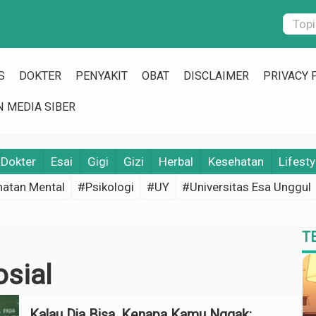
S
DOKTER
PENYAKIT
OBAT
DISCLAIMER
PRIVACY 
 MEDIA SIBER
Dokter
Esai
Gigi
Gizi
Herbal
Kesehatan
Lifesty
atan Mental
#Psikologi
#UY
#Universitas Esa Unggul
T
sial
Kalau Dia Bisa, Kenapa Kamu Nggak: