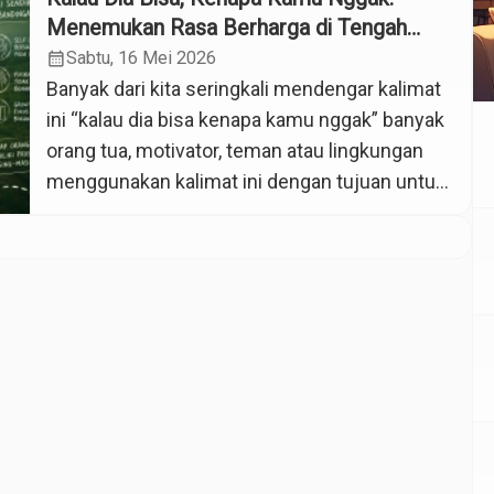
Menemukan Rasa Berharga di Tengah
Dunia yang Menuntut Keseragaman
calendar_month
Sabtu, 16 Mei 2026
Banyak dari kita seringkali mendengar kalimat
ini “kalau dia bisa kenapa kamu nggak” banyak
orang tua, motivator, teman atau lingkungan
menggunakan kalimat ini dengan tujuan untuk
memotivasi dan berbagai media sosial
mengulanginya setiap hari dalam bentuk lain.
Tentang teman yang berhasil mendapatkan
pekerjaan impiannya, mereka yang sukses
diusia yang masih muda, mereka yang terlihat
aktif, […]