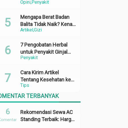
Opini
Penyakit
Perubahan Cuaca yang
Ekstrem
Mengapa Berat Badan
Balita Tidak Naik? Kenali
Artikel
Gizi
Penyebab dan Solusinya
7 Pengobatan Herbal
untuk Penyakit Ginjal
Penyakit
yang Terbukti Efektif
dan Aman
Cara Kirim Artikel
Tentang Kesehatan ke
Tips
Media Online: 100%
Terbit
OMENTAR TERBANYAK
6
Rekomendasi Sewa AC
Standing Terbaik: Harga,
Komentar
Kapasitas &