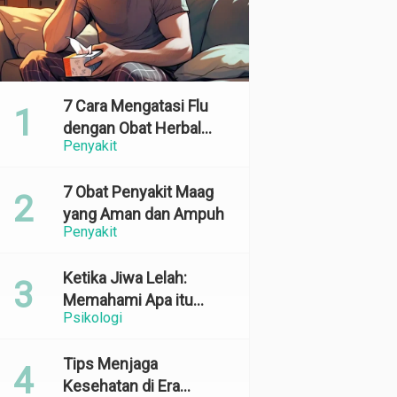
7 Cara Mengatasi Flu
dengan Obat Herbal
Penyakit
yang Ampuh dan
Terbukti Efektif
7 Obat Penyakit Maag
yang Aman dan Ampuh
Penyakit
Ketika Jiwa Lelah:
Memahami Apa itu
Psikologi
Emotional Exhaustion
Tips Menjaga
Kesehatan di Era