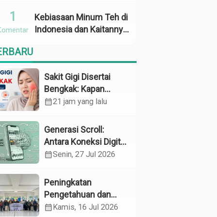
Penggunaan
1
Kebiasaan Minum Teh di
Indonesia dan Kaitannya
Komentar
dengan Zat Tanin
ERBARU
sebagai Faktor Risiko
Anemia
Sakit Gigi Disertai
Bengkak: Kapan
Harus Khawatir dan
calendar_month
21 jam yang lalu
Apa yang Perlu
Dilakukan?
Generasi Scroll:
Antara Koneksi Digital
dan Kerapuhan
calendar_month
Senin, 27 Jul 2026
Mental
Peningkatan
Pengetahuan dan
Perilaku Pemeliharaan
calendar_month
Kamis, 16 Jul 2026