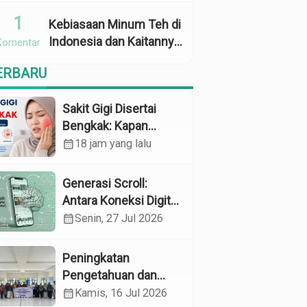
Penggunaan
1
Kebiasaan Minum Teh di
Indonesia dan Kaitannya
Komentar
dengan Zat Tanin
ERBARU
sebagai Faktor Risiko
Anemia
Sakit Gigi Disertai
Bengkak: Kapan
Harus Khawatir dan
calendar_month
18 jam yang lalu
Apa yang Perlu
Dilakukan?
Generasi Scroll:
Antara Koneksi Digital
dan Kerapuhan
calendar_month
Senin, 27 Jul 2026
Mental
Peningkatan
Pengetahuan dan
Perilaku Pemeliharaan
calendar_month
Kamis, 16 Jul 2026