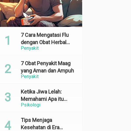
7 Cara Mengatasi Flu
dengan Obat Herbal
Penyakit
yang Ampuh dan
Terbukti Efektif
7 Obat Penyakit Maag
yang Aman dan Ampuh
Penyakit
Ketika Jiwa Lelah:
Memahami Apa itu
Psikologi
Emotional Exhaustion
Tips Menjaga
Kesehatan di Era