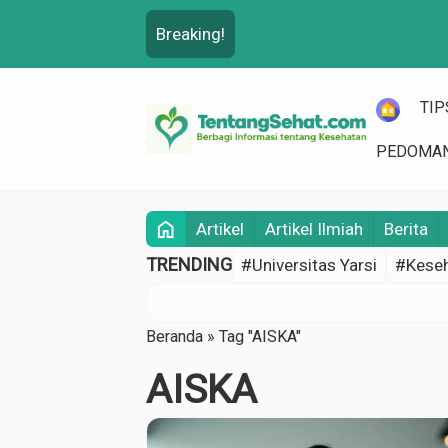
Breaking!
HOME
TIP
PEDOMAN
home
Artikel
Artikel Ilmiah
Berita
TRENDING
#Universitas Yarsi
#Keseh
Beranda
»
Tag "AISKA"
AISKA