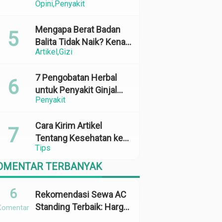
Opini
Penyakit
Perubahan Cuaca yang
Ekstrem
Mengapa Berat Badan
Balita Tidak Naik? Kenali
Artikel
Gizi
Penyebab dan Solusinya
7 Pengobatan Herbal
untuk Penyakit Ginjal
Penyakit
yang Terbukti Efektif
dan Aman
Cara Kirim Artikel
Tentang Kesehatan ke
Tips
Media Online: 100%
Terbit
OMENTAR TERBANYAK
6
Rekomendasi Sewa AC
Standing Terbaik: Harga,
Komentar
Kapasitas &