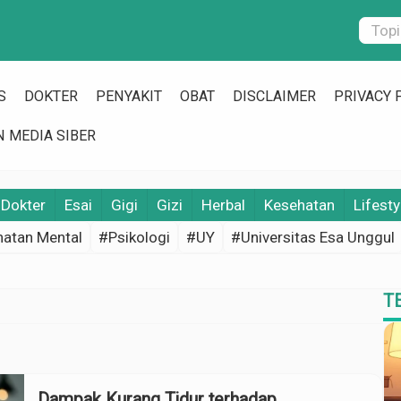
S
DOKTER
PENYAKIT
OBAT
DISCLAIMER
PRIVACY 
 MEDIA SIBER
Dokter
Esai
Gigi
Gizi
Herbal
Kesehatan
Lifesty
atan Mental
#Psikologi
#UY
#Universitas Esa Unggul
T
Dampak Kurang Tidur terhadap