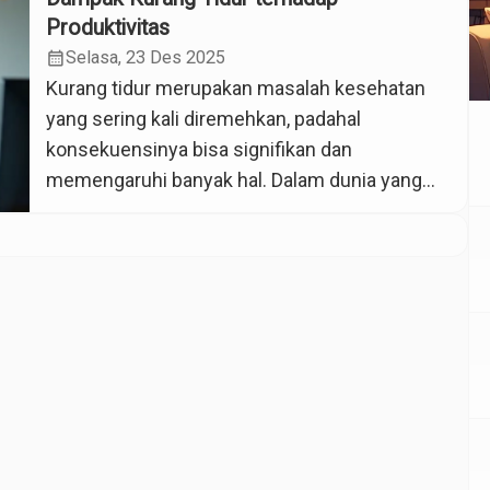
Produktivitas
calendar_month
Selasa, 23 Des 2025
Kurang tidur merupakan masalah kesehatan
yang sering kali diremehkan, padahal
konsekuensinya bisa signifikan dan
memengaruhi banyak hal. Dalam dunia yang
serba sibuk ini orang-orang sering kali memilih
mengorbankan waktu tidur untuk
menyelesaikan pekerjaan, tugas kuliah, atau
bermain gawai sampai larut malam. Padahal,
tidur merupakan proses alami yang bagus
untuk memulihkan tubuh, menjaga
keseimbangan hormon dan […]