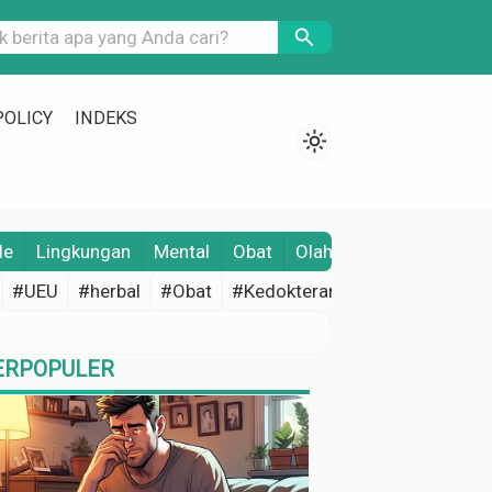
search
POLICY
INDEKS
light_mode
le
Lingkungan
Mental
Obat
Olahraga
Opini
Pene
#UEU
#herbal
#Obat
#Kedokteran
#Edukasi Keseh
ERPOPULER