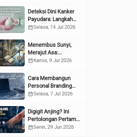
Kesehatan
Reproduksi pada
Deteksi Dini Kanker
Lansia melalui
Payudara: Langkah
Edukasi dan
Sederhana yang
calendar_month
Selasa, 14 Jul 2026
Konseling di UPTD
Dapat Menyelamatkan
Pelayanan Sosial
Nyawa
Menembus Sunyi,
Lanjut Usia Binjai
Merajut Asa:
Menyelami Jantung
calendar_month
Kamis, 9 Jul 2026
Profesi Guru
Pendidikan Khusus
Cara Membangun
Personal Branding
sebagai Dokter di Era
calendar_month
Selasa, 7 Jul 2026
Media Sosial
Digigit Anjing? Ini
Pertolongan Pertama
yang Tepat dan Kapan
calendar_month
Senin, 29 Jun 2026
Harus ke Dokter