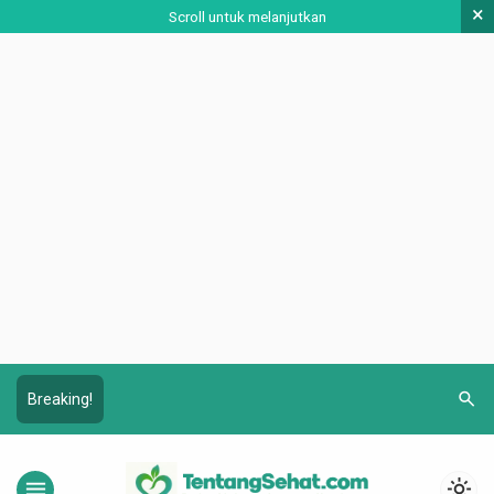
×
Scroll untuk melanjutkan
search
Breaking!
menu
light_mode