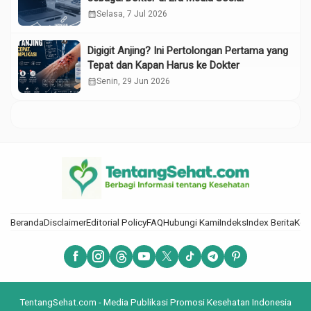
calendar_month
Selasa, 7 Jul 2026
Digigit Anjing? Ini Pertolongan Pertama yang
Tepat dan Kapan Harus ke Dokter
calendar_month
Senin, 29 Jun 2026
Beranda
Disclaimer
Editorial Policy
FAQ
Hubungi Kami
Indeks
Index Berita
Kod
TentangSehat.com - Media Publikasi Promosi Kesehatan Indonesia