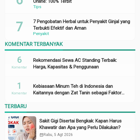
Online: 100% Terbit
Tips
7 Pengobatan Herbal untuk Penyakit Ginjal yang
Terbukti Efektif dan Aman
Penyakit
KOMENTAR TERBANYAK
6
Rekomendasi Sewa AC Standing Terbaik:
Harga, Kapasitas & Penggunaan
Komentar
1
Kebiasaan Minum Teh di Indonesia dan
Kaitannya dengan Zat Tanin sebagai Faktor
Komentar
Risiko Anemia
TERBARU
Sakit Gigi Disertai Bengkak: Kapan Harus
Khawatir dan Apa yang Perlu Dilakukan?
calendar_month
Rabu, 5 Agt 2026