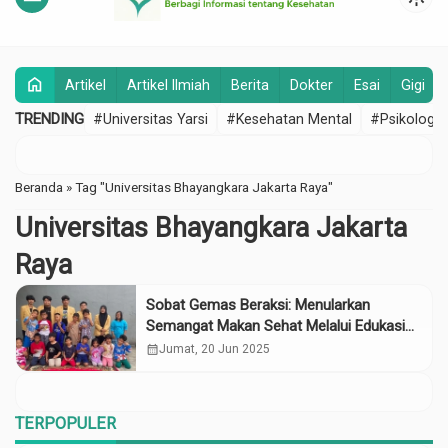
home
Artikel
Artikel Ilmiah
Berita
Dokter
Esai
Gigi
TRENDING
#Universitas Yarsi
#Kesehatan Mental
#Psikologi
Beranda
»
Tag "Universitas Bhayangkara Jakarta Raya"
Universitas Bhayangkara Jakarta
Raya
Sobat Gemas Beraksi: Menularkan
Semangat Makan Sehat Melalui Edukasi
Kreatif
calendar_month
Jumat, 20 Jun 2025
TERPOPULER