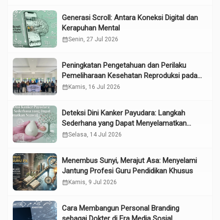
Generasi Scroll: Antara Koneksi Digital dan
Kerapuhan Mental
calendar_month
Senin, 27 Jul 2026
Peningkatan Pengetahuan dan Perilaku
Pemeliharaan Kesehatan Reproduksi pada
Lansia melalui Edukasi dan Konseling di
calendar_month
Kamis, 16 Jul 2026
UPTD Pelayanan Sosial Lanjut Usia Binjai
Deteksi Dini Kanker Payudara: Langkah
Sederhana yang Dapat Menyelamatkan
Nyawa
calendar_month
Selasa, 14 Jul 2026
Menembus Sunyi, Merajut Asa: Menyelami
Jantung Profesi Guru Pendidikan Khusus
calendar_month
Kamis, 9 Jul 2026
Cara Membangun Personal Branding
sebagai Dokter di Era Media Sosial