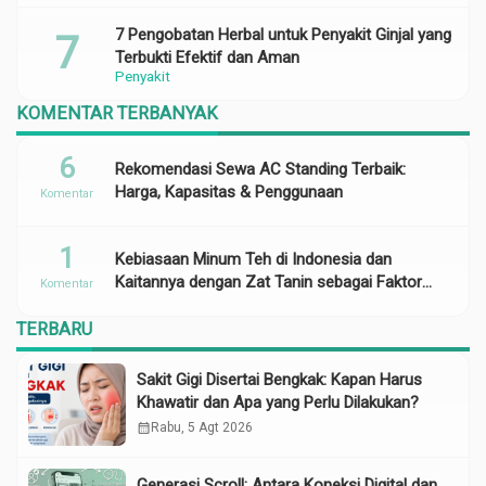
7 Pengobatan Herbal untuk Penyakit Ginjal yang
Terbukti Efektif dan Aman
Penyakit
KOMENTAR TERBANYAK
6
Rekomendasi Sewa AC Standing Terbaik:
Harga, Kapasitas & Penggunaan
Komentar
1
Kebiasaan Minum Teh di Indonesia dan
Kaitannya dengan Zat Tanin sebagai Faktor
Komentar
Risiko Anemia
TERBARU
Sakit Gigi Disertai Bengkak: Kapan Harus
Khawatir dan Apa yang Perlu Dilakukan?
calendar_month
Rabu, 5 Agt 2026
Generasi Scroll: Antara Koneksi Digital dan