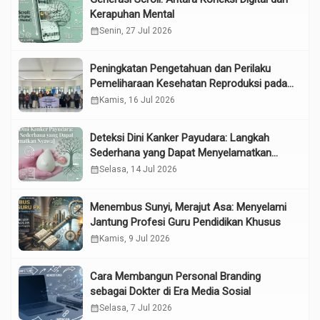
Kerapuhan Mental
calendar_month
Senin, 27 Jul 2026
Peningkatan Pengetahuan dan Perilaku
Pemeliharaan Kesehatan Reproduksi pada
Lansia melalui Edukasi dan Konseling di
calendar_month
Kamis, 16 Jul 2026
UPTD Pelayanan Sosial Lanjut Usia Binjai
Deteksi Dini Kanker Payudara: Langkah
Sederhana yang Dapat Menyelamatkan
Nyawa
calendar_month
Selasa, 14 Jul 2026
Menembus Sunyi, Merajut Asa: Menyelami
Jantung Profesi Guru Pendidikan Khusus
calendar_month
Kamis, 9 Jul 2026
Cara Membangun Personal Branding
sebagai Dokter di Era Media Sosial
calendar_month
Selasa, 7 Jul 2026