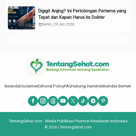
Digigit Anjing? Ini Pertolongan Pertama yang
Tepat dan Kapan Harus ke Dokter
calendar_month
Senin, 29 Jun 2026
Beranda
Disclaimer
Editorial Policy
FAQ
Hubungi Kami
Indeks
Index Berita
Kod
TentangSehat.com - Media Publikasi Promosi Kesehatan Indonesia
© 2026 | TentangSehat.com