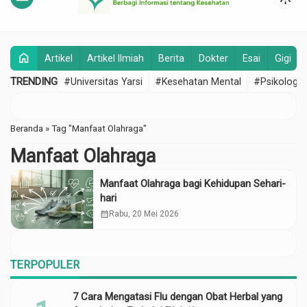
home
Artikel
Artikel Ilmiah
Berita
Dokter
Esai
Gigi
TRENDING
#Universitas Yarsi
#Kesehatan Mental
#Psikologi
Beranda
»
Tag "Manfaat Olahraga"
Manfaat Olahraga
Manfaat Olahraga bagi Kehidupan Sehari-
hari
calendar_month
Rabu, 20 Mei 2026
TERPOPULER
7 Cara Mengatasi Flu dengan Obat Herbal yang