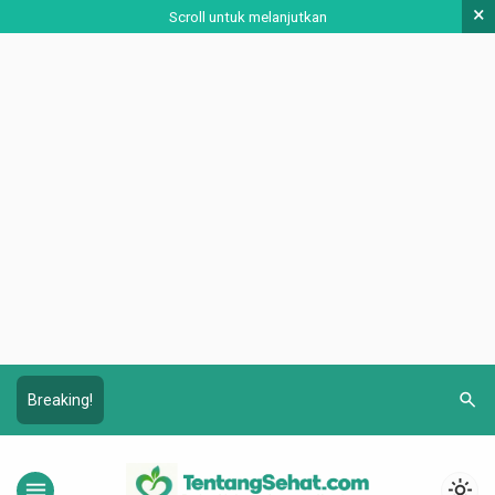
×
Scroll untuk melanjutkan
search
Breaking!
menu
light_mode