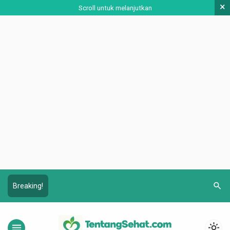
×
Scroll untuk melanjutkan
search
Breaking!
menu
light_mode