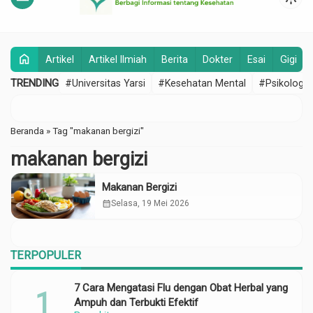
home
Artikel
Artikel Ilmiah
Berita
Dokter
Esai
Gigi
TRENDING
#Universitas Yarsi
#Kesehatan Mental
#Psikologi
Beranda
»
Tag "makanan bergizi"
makanan bergizi
Makanan Bergizi
calendar_month
Selasa, 19 Mei 2026
TERPOPULER
7 Cara Mengatasi Flu dengan Obat Herbal yang
Ampuh dan Terbukti Efektif