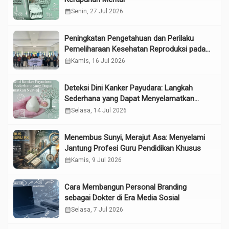
calendar_month
Senin, 27 Jul 2026
Peningkatan Pengetahuan dan Perilaku
Pemeliharaan Kesehatan Reproduksi pada
Lansia melalui Edukasi dan Konseling di
calendar_month
Kamis, 16 Jul 2026
UPTD Pelayanan Sosial Lanjut Usia Binjai
Deteksi Dini Kanker Payudara: Langkah
Sederhana yang Dapat Menyelamatkan
Nyawa
calendar_month
Selasa, 14 Jul 2026
Menembus Sunyi, Merajut Asa: Menyelami
Jantung Profesi Guru Pendidikan Khusus
calendar_month
Kamis, 9 Jul 2026
Cara Membangun Personal Branding
sebagai Dokter di Era Media Sosial
calendar_month
Selasa, 7 Jul 2026