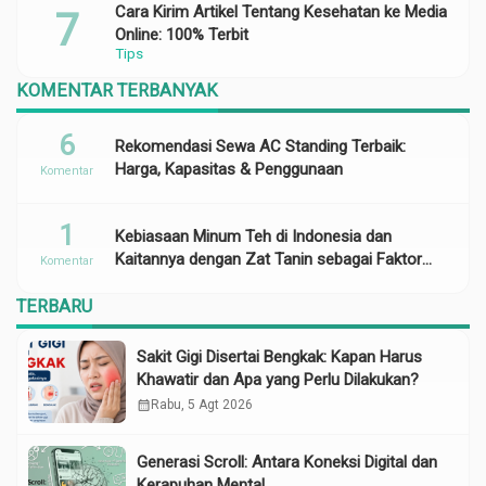
Cara Kirim Artikel Tentang Kesehatan ke Media
Online: 100% Terbit
Tips
KOMENTAR TERBANYAK
6
Rekomendasi Sewa AC Standing Terbaik:
Harga, Kapasitas & Penggunaan
Komentar
1
Kebiasaan Minum Teh di Indonesia dan
Kaitannya dengan Zat Tanin sebagai Faktor
Komentar
Risiko Anemia
TERBARU
Sakit Gigi Disertai Bengkak: Kapan Harus
Khawatir dan Apa yang Perlu Dilakukan?
calendar_month
Rabu, 5 Agt 2026
Generasi Scroll: Antara Koneksi Digital dan
Kerapuhan Mental