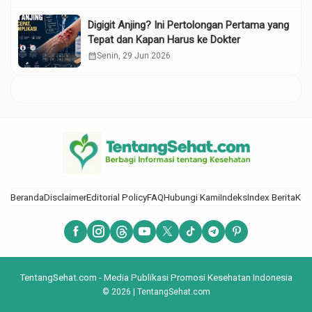
Digigit Anjing? Ini Pertolongan Pertama yang
Tepat dan Kapan Harus ke Dokter
calendar_month
Senin, 29 Jun 2026
Beranda
Disclaimer
Editorial Policy
FAQ
Hubungi Kami
Indeks
Index Berita
Kod
TentangSehat.com - Media Publikasi Promosi Kesehatan Indonesia
© 2026 | TentangSehat.com