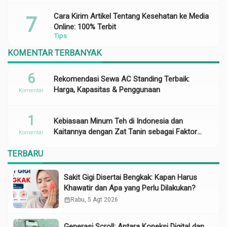
Cara Kirim Artikel Tentang Kesehatan ke Media
Online: 100% Terbit
Tips
KOMENTAR TERBANYAK
6
Rekomendasi Sewa AC Standing Terbaik:
Harga, Kapasitas & Penggunaan
Komentar
1
Kebiasaan Minum Teh di Indonesia dan
Kaitannya dengan Zat Tanin sebagai Faktor
Komentar
Risiko Anemia
TERBARU
Sakit Gigi Disertai Bengkak: Kapan Harus
Khawatir dan Apa yang Perlu Dilakukan?
calendar_month
Rabu, 5 Agt 2026
Generasi Scroll: Antara Koneksi Digital dan