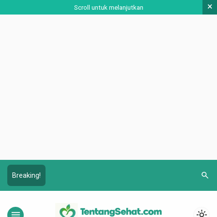
×
Scroll untuk melanjutkan
search
Breaking!
menu
light_mode