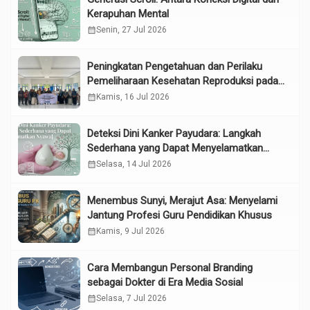
Kerapuhan Mental
calendar_month
Senin, 27 Jul 2026
Peningkatan Pengetahuan dan Perilaku
Pemeliharaan Kesehatan Reproduksi pada
Lansia melalui Edukasi dan Konseling di
calendar_month
Kamis, 16 Jul 2026
UPTD Pelayanan Sosial Lanjut Usia Binjai
Deteksi Dini Kanker Payudara: Langkah
Sederhana yang Dapat Menyelamatkan
Nyawa
calendar_month
Selasa, 14 Jul 2026
Menembus Sunyi, Merajut Asa: Menyelami
Jantung Profesi Guru Pendidikan Khusus
calendar_month
Kamis, 9 Jul 2026
Cara Membangun Personal Branding
sebagai Dokter di Era Media Sosial
calendar_month
Selasa, 7 Jul 2026