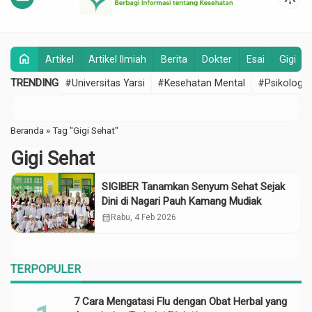
home
Artikel
Artikel Ilmiah
Berita
Dokter
Esai
Gigi
TRENDING
#Universitas Yarsi
#Kesehatan Mental
#Psikologi
Beranda
»
Tag "Gigi Sehat"
Gigi Sehat
SIGIBER Tanamkan Senyum Sehat Sejak
Dini di Nagari Pauh Kamang Mudiak
calendar_month
Rabu, 4 Feb 2026
TERPOPULER
7 Cara Mengatasi Flu dengan Obat Herbal yang