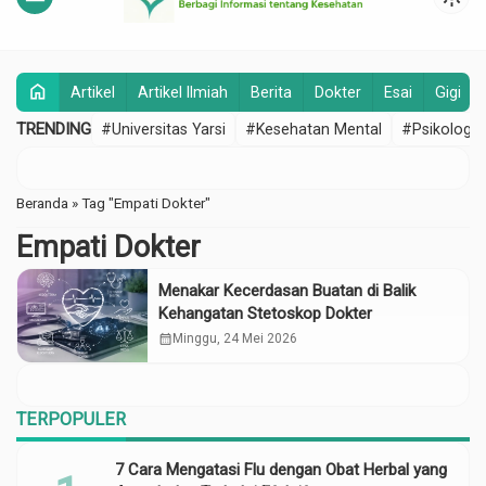
home
Artikel
Artikel Ilmiah
Berita
Dokter
Esai
Gigi
TRENDING
#Universitas Yarsi
#Kesehatan Mental
#Psikologi
Beranda
»
Tag "Empati Dokter"
Empati Dokter
Menakar Kecerdasan Buatan di Balik
Kehangatan Stetoskop Dokter
calendar_month
Minggu, 24 Mei 2026
TERPOPULER
7 Cara Mengatasi Flu dengan Obat Herbal yang