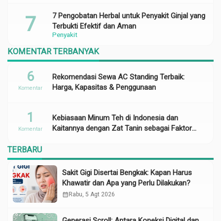
7 Pengobatan Herbal untuk Penyakit Ginjal yang
Terbukti Efektif dan Aman
Penyakit
KOMENTAR TERBANYAK
6
Rekomendasi Sewa AC Standing Terbaik:
Harga, Kapasitas & Penggunaan
Komentar
1
Kebiasaan Minum Teh di Indonesia dan
Kaitannya dengan Zat Tanin sebagai Faktor
Komentar
Risiko Anemia
TERBARU
Sakit Gigi Disertai Bengkak: Kapan Harus
Khawatir dan Apa yang Perlu Dilakukan?
calendar_month
Rabu, 5 Agt 2026
Generasi Scroll: Antara Koneksi Digital dan