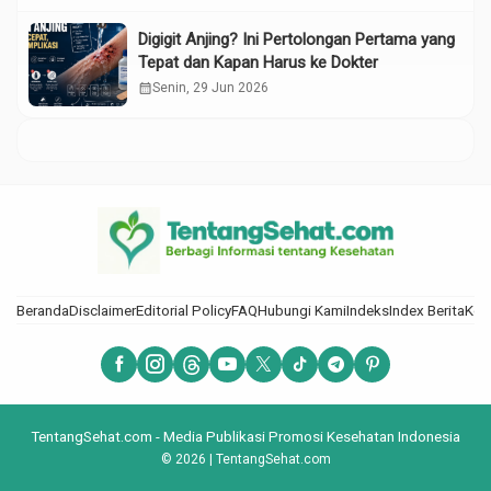
Digigit Anjing? Ini Pertolongan Pertama yang
Tepat dan Kapan Harus ke Dokter
calendar_month
Senin, 29 Jun 2026
Beranda
Disclaimer
Editorial Policy
FAQ
Hubungi Kami
Indeks
Index Berita
Kod
TentangSehat.com - Media Publikasi Promosi Kesehatan Indonesia
© 2026 | TentangSehat.com