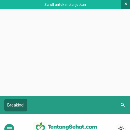
×
Scroll untuk melanjutkan
search
Breaking!
menu
light_mode