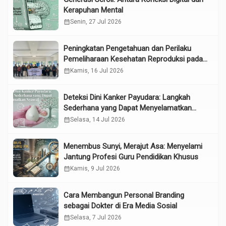
Kerapuhan Mental
calendar_month
Senin, 27 Jul 2026
Peningkatan Pengetahuan dan Perilaku
Pemeliharaan Kesehatan Reproduksi pada
Lansia melalui Edukasi dan Konseling di
calendar_month
Kamis, 16 Jul 2026
UPTD Pelayanan Sosial Lanjut Usia Binjai
Deteksi Dini Kanker Payudara: Langkah
Sederhana yang Dapat Menyelamatkan
Nyawa
calendar_month
Selasa, 14 Jul 2026
Menembus Sunyi, Merajut Asa: Menyelami
Jantung Profesi Guru Pendidikan Khusus
calendar_month
Kamis, 9 Jul 2026
Cara Membangun Personal Branding
sebagai Dokter di Era Media Sosial
calendar_month
Selasa, 7 Jul 2026