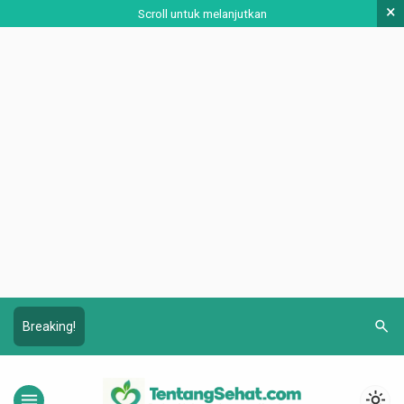
×
Scroll untuk melanjutkan
search
Breaking!
menu
light_mode