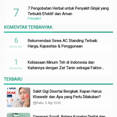
7 Pengobatan Herbal untuk Penyakit Ginjal yang
Terbukti Efektif dan Aman
Penyakit
KOMENTAR TERBANYAK
6
Rekomendasi Sewa AC Standing Terbaik:
Harga, Kapasitas & Penggunaan
Komentar
1
Kebiasaan Minum Teh di Indonesia dan
Kaitannya dengan Zat Tanin sebagai Faktor
Komentar
Risiko Anemia
TERBARU
Sakit Gigi Disertai Bengkak: Kapan Harus
Khawatir dan Apa yang Perlu Dilakukan?
calendar_month
Rabu, 5 Agt 2026
Generasi Scroll: Antara Koneksi Digital dan