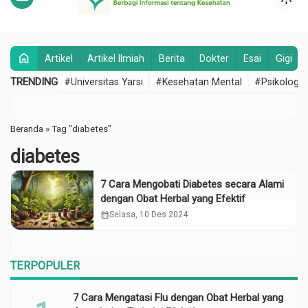
home
Artikel
Artikel Ilmiah
Berita
Dokter
Esai
Gigi
TRENDING
#Universitas Yarsi
#Kesehatan Mental
#Psikologi
Beranda
»
Tag "diabetes"
diabetes
7 Cara Mengobati Diabetes secara Alami
dengan Obat Herbal yang Efektif
calendar_month
Selasa, 10 Des 2024
TERPOPULER
7 Cara Mengatasi Flu dengan Obat Herbal yang