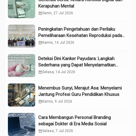
Kerapuhan Mental
calendar_month
Senin, 27 Jul 2026
Peningkatan Pengetahuan dan Perilaku
Pemeliharaan Kesehatan Reproduksi pada
Lansia melalui Edukasi dan Konseling di
calendar_month
Kamis, 16 Jul 2026
UPTD Pelayanan Sosial Lanjut Usia Binjai
Deteksi Dini Kanker Payudara: Langkah
Sederhana yang Dapat Menyelamatkan
Nyawa
calendar_month
Selasa, 14 Jul 2026
Menembus Sunyi, Merajut Asa: Menyelami
Jantung Profesi Guru Pendidikan Khusus
calendar_month
Kamis, 9 Jul 2026
Cara Membangun Personal Branding
sebagai Dokter di Era Media Sosial
calendar_month
Selasa, 7 Jul 2026