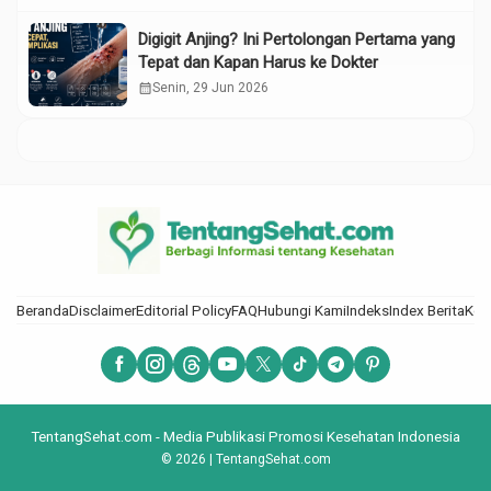
Digigit Anjing? Ini Pertolongan Pertama yang
Tepat dan Kapan Harus ke Dokter
calendar_month
Senin, 29 Jun 2026
Beranda
Disclaimer
Editorial Policy
FAQ
Hubungi Kami
Indeks
Index Berita
Kod
TentangSehat.com - Media Publikasi Promosi Kesehatan Indonesia
© 2026 | TentangSehat.com