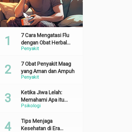
7 Cara Mengatasi Flu
dengan Obat Herbal
Penyakit
yang Ampuh dan
Terbukti Efektif
7 Obat Penyakit Maag
yang Aman dan Ampuh
Penyakit
Ketika Jiwa Lelah:
Memahami Apa itu
Psikologi
Emotional Exhaustion
Tips Menjaga
Kesehatan di Era