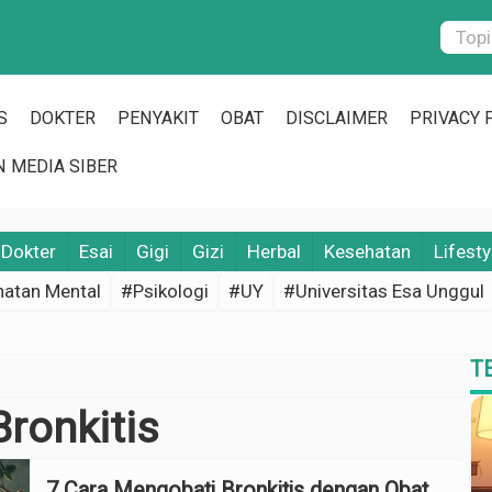
S
DOKTER
PENYAKIT
OBAT
DISCLAIMER
PRIVACY 
 MEDIA SIBER
Dokter
Esai
Gigi
Gizi
Herbal
Kesehatan
Lifesty
atan Mental
#Psikologi
#UY
#Universitas Esa Unggul
T
ronkitis
7 Cara Mengobati Bronkitis dengan Obat