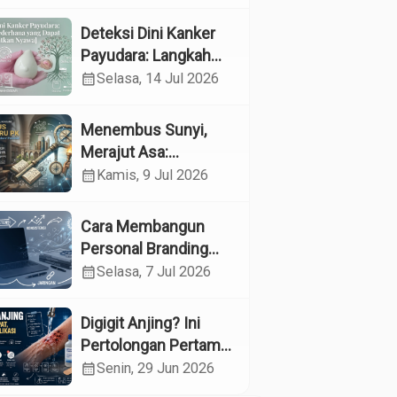
Kesehatan
Reproduksi pada
Deteksi Dini Kanker
Lansia melalui
Payudara: Langkah
Edukasi dan
Sederhana yang
calendar_month
Selasa, 14 Jul 2026
Konseling di UPTD
Dapat Menyelamatkan
Pelayanan Sosial
Nyawa
Menembus Sunyi,
Lanjut Usia Binjai
Merajut Asa:
Menyelami Jantung
calendar_month
Kamis, 9 Jul 2026
Profesi Guru
Pendidikan Khusus
Cara Membangun
Personal Branding
sebagai Dokter di Era
calendar_month
Selasa, 7 Jul 2026
Media Sosial
Digigit Anjing? Ini
Pertolongan Pertama
yang Tepat dan Kapan
calendar_month
Senin, 29 Jun 2026
Harus ke Dokter