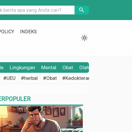
search
POLICY
INDEKS
light_mode
le
Lingkungan
Mental
Obat
Olahraga
Opini
Pene
#UEU
#herbal
#Obat
#Kedokteran
#Edukasi Keseh
ERPOPULER