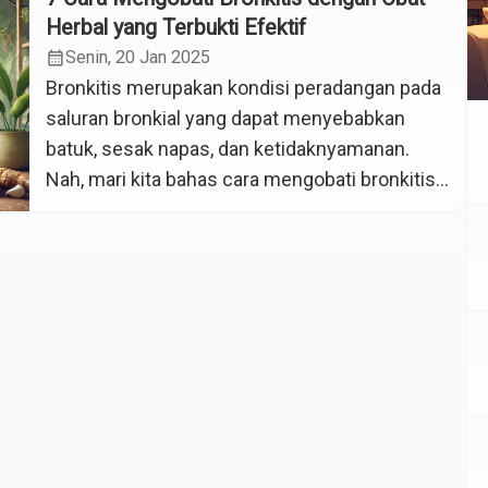
Herbal yang Terbukti Efektif
calendar_month
Senin, 20 Jan 2025
Bronkitis merupakan kondisi peradangan pada
saluran bronkial yang dapat menyebabkan
batuk, sesak napas, dan ketidaknyamanan.
Nah, mari kita bahas cara mengobati bronkitis
dengan obat herbal. Walaupun pengobatan
medis konvensional tersedia, semakin banyak
orang mencari cara mengobati bronkitis
dengan obat herbal sebagai alternatif yang
lebih alami dan minim efek samping. Pada
artikel ini, kamu akan menemukan […]