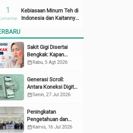
Penggunaan
1
Kebiasaan Minum Teh di
Indonesia dan Kaitannya
Komentar
dengan Zat Tanin
ERBARU
sebagai Faktor Risiko
Anemia
Sakit Gigi Disertai
Bengkak: Kapan
Harus Khawatir dan
calendar_month
Rabu, 5 Agt 2026
Apa yang Perlu
Dilakukan?
Generasi Scroll:
Antara Koneksi Digital
dan Kerapuhan
calendar_month
Senin, 27 Jul 2026
Mental
Peningkatan
Pengetahuan dan
Perilaku Pemeliharaan
calendar_month
Kamis, 16 Jul 2026