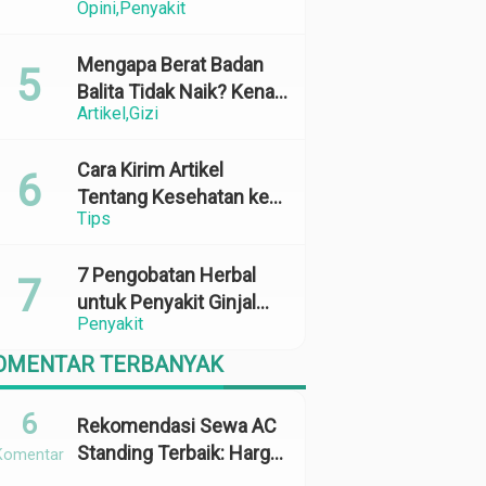
Opini
Penyakit
Perubahan Cuaca yang
Ekstrem
Mengapa Berat Badan
Balita Tidak Naik? Kenali
Artikel
Gizi
Penyebab dan Solusinya
Cara Kirim Artikel
Tentang Kesehatan ke
Tips
Media Online: 100%
Terbit
7 Pengobatan Herbal
untuk Penyakit Ginjal
Penyakit
yang Terbukti Efektif
dan Aman
OMENTAR TERBANYAK
6
Rekomendasi Sewa AC
Standing Terbaik: Harga,
Komentar
Kapasitas &