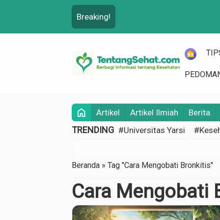
Breaking!
HOME
TIP
PEDOMAN
home
Artikel
Artikel Ilmiah
Berita
TRENDING
#Universitas Yarsi
#Keseh
Beranda
»
Tag "Cara Mengobati Bronkitis"
Cara Mengobati B